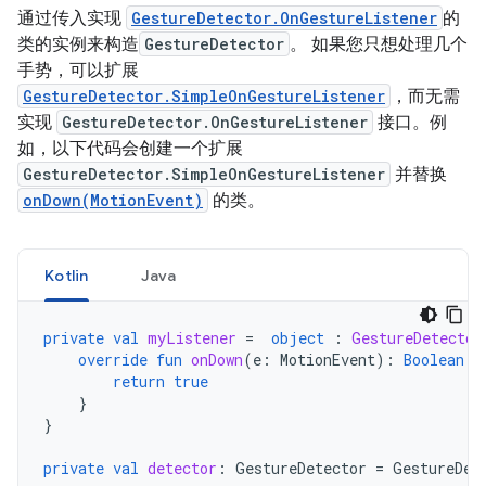
通过传入实现
GestureDetector.OnGestureListener
的
类的实例来构造
GestureDetector
。 如果您只想处理几个
手势，可以扩展
GestureDetector.SimpleOnGestureListener
，而无需
实现
GestureDetector.OnGestureListener
接口。例
如，以下代码会创建一个扩展
GestureDetector.SimpleOnGestureListener
并替换
onDown(MotionEvent)
的类。
Kotlin
Java
private
val
myListener
=
object
:
GestureDetector
override
fun
onDown
(
e
:
MotionEvent
):
Boolean
{
return
true
}
}
private
val
detector
:
GestureDetector
=
GestureDet