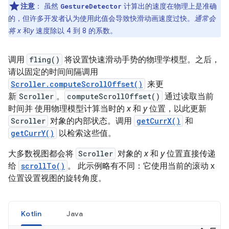
注意
： 虽然
计算出的速度在物理上是准确
GestureDetector
的，但许多开发者认为使用此值会导致快滑动画速度过快。
通常会
将 x
和
y
速度除以 4 到 8 的系数。
调用
fling()
将设置快速滑动手势的物理学模型。之后，
请以固定的时间间隔调用
Scroller.computeScrollOffset()
来更
新
Scroller
。
computeScrollOffset()
通过读取当前
时间并 使用物理模型计算当时的
x
和
y
位置，以此更新
Scroller
对象的内部状态。调用
getCurrX()
和
getCurrY()
以检索这些值。
大多数视图都会将
Scroller
对象的
x
和
y
位置直接传递
给
scrollTo()
。 此示例略有不同：它使用当前的滚动 x
位置设置视图的旋转角度。
Kotlin
Java