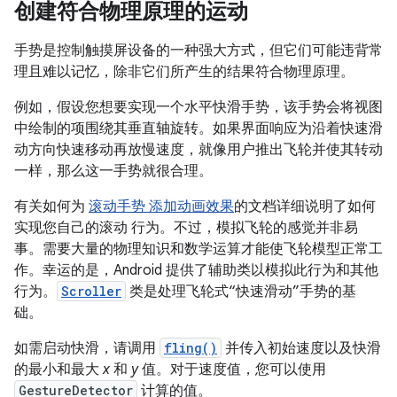
创建符合物理原理的运动
手势是控制触摸屏设备的一种强大方式，但它们可能违背常
理且难以记忆，除非它们所产生的结果符合物理原理。
例如，假设您想要实现一个水平快滑手势，该手势会将视图
中绘制的项围绕其垂直轴旋转。如果界面响应为沿着快速滑
动方向快速移动再放慢速度，就像用户推出飞轮并使其转动
一样，那么这一手势就很合理。
有关如何为
滚动手势 添加动画效果
的文档详细说明了如何
实现您自己的滚动 行为。不过，模拟飞轮的感觉并非易
事。需要大量的物理知识和数学运算才能使飞轮模型正常工
作。幸运的是，Android 提供了辅助类以模拟此行为和其他
行为。
Scroller
类是处理飞轮式“快速滑动”手势的基
础。
如需启动快滑，请调用
fling()
并传入初始速度以及快滑
的最小和最大
x
和
y
值。对于速度值，您可以使用
GestureDetector
计算的值。