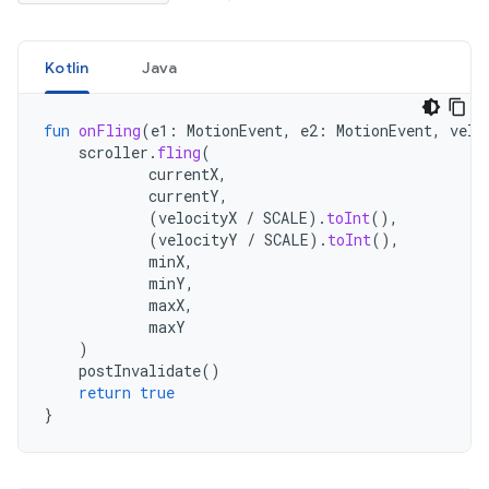
Kotlin
Java
fun
onFling
(
e1
:
MotionEvent
,
e2
:
MotionEvent
,
velo
scroller
.
fling
(
currentX
,
currentY
,
(
velocityX
/
SCALE
).
toInt
(),
(
velocityY
/
SCALE
).
toInt
(),
minX
,
minY
,
maxX
,
maxY
)
postInvalidate
()
return
true
}