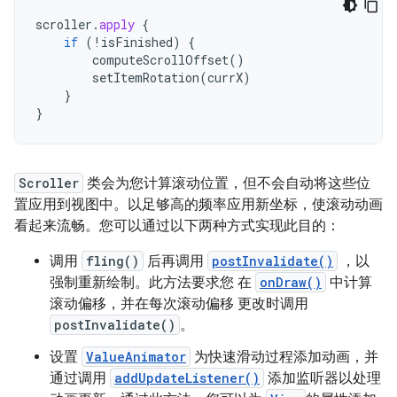
scroller
.
apply
{
if
(
!
isFinished
)
{
computeScrollOffset
()
setItemRotation
(
currX
)
}
}
Scroller
类会为您计算滚动位置，但不会自动将这些位
置应用到视图中。以足够高的频率应用新坐标，使滚动动画
看起来流畅。您可以通过以下两种方式实现此目的：
调用
fling()
后再调用
postInvalidate()
，以
强制重新绘制。此方法要求您 在
onDraw()
中计算
滚动偏移，并在每次滚动偏移 更改时调用
postInvalidate()
。
设置
ValueAnimator
为快速滑动过程添加动画，并
通过调用
addUpdateListener()
添加监听器以处理