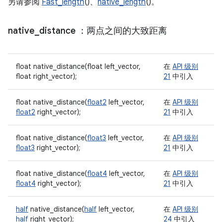
另请参阅
Fast_length
()、
native_length
()。
native
_
distance
：两点之间的大致距离
float native_distance(float left_vector,
在
API 级别
float right_vector);
21
中引入
float native_distance(
float2
left_vector,
在
API 级别
float2
right_vector);
21
中引入
float native_distance(
float3
left_vector,
在
API 级别
float3
right_vector);
21
中引入
float native_distance(
float4
left_vector,
在
API 级别
float4
right_vector);
21
中引入
half
native_distance(
half
left_vector,
在
API 级别
half
right_vector);
24
中引入