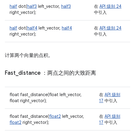
half
dot(
half3
left_vector,
half3
在
API 级别 24
right_vector);
中引入
half
dot(
half4
left_vector,
half4
在
API 级别 24
right_vector);
中引入
计算两个向量的点积。
Fast
_
distance
：两点之间的大致距离
float fast_distance(float left_vector,
在
API 级别
float right_vector);
17
中引入
float fast_distance(
float2
left_vector,
在
API 级别
float2
right_vector);
17
中引入