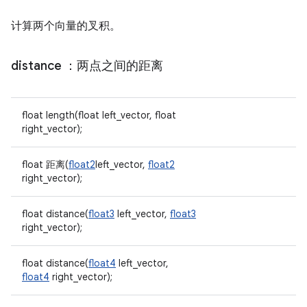
计算两个向量的叉积。
distance
：两点之间的距离
float length(float left_vector, float
right_vector);
float 距离(
float2
left_vector,
float2
right_vector);
float distance(
float3
left_vector,
float3
right_vector);
float distance(
float4
left_vector,
float4
right_vector);