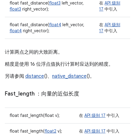
float fast_distance(
float3
left_vector,
在
API 级别
float3
right_vector);
17
中引入
float fast_distance(
float4
left_vector,
在
API 级别
float4
right_vector);
17
中引入
计算两点之间的大致距离。
精度是使用 16 位浮点值执行计算时应达到的精度。
另请参阅
distance
()、
native_distance
()。
Fast
_
length
：向量的近似长度
float fast_length(float v);
在
API 级别 17
中引入
float fast_length(
float2
v);
在
API 级别 17
中引入