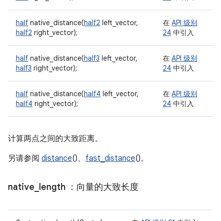
half
native_distance(
half2
left_vector,
在
API 级别
half2
right_vector);
24
中引入
half
native_distance(
half3
left_vector,
在
API 级别
half3
right_vector);
24
中引入
half
native_distance(
half4
left_vector,
在
API 级别
half4
right_vector);
24
中引入
计算两点之间的大致距离。
另请参阅
distance
()、
fast_distance
()。
native
_
length
：向量的大致长度