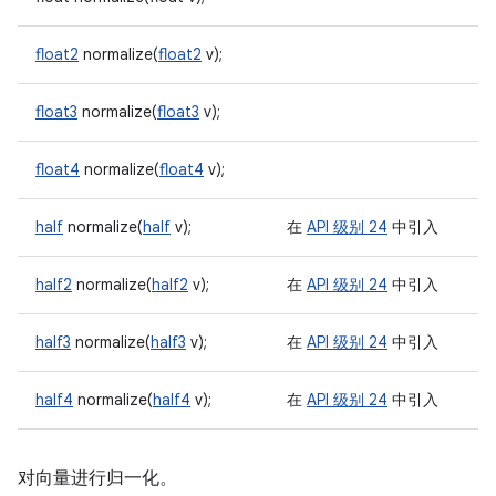
float2
normalize(
float2
v);
float3
normalize(
float3
v);
float4
normalize(
float4
v);
half
normalize(
half
v);
在
API 级别 24
中引入
half2
normalize(
half2
v);
在
API 级别 24
中引入
half3
normalize(
half3
v);
在
API 级别 24
中引入
half4
normalize(
half4
v);
在
API 级别 24
中引入
对向量进行归一化。