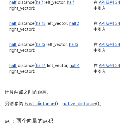
half
distance(
half
left_vector,
half
在
API 级别 24
right_vector);
中引入
half
distance(
half2
left_vector,
half2
在
API 级别 24
right_vector);
中引入
half
distance(
half3
left_vector,
half3
在
API 级别 24
right_vector);
中引入
half
distance(
half4
left_vector,
half4
在
API 级别 24
right_vector);
中引入
计算两点之间的距离。
另请参阅
Fast_distance
()、
native_distance
()。
点
：两个向量的点积