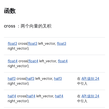
函数
cross
：两个向量的叉积
float3
cross(
float3
left_vector,
float3
right_vector);
float4
cross(
float4
left_vector,
float4
right_vector);
half3
cross(
half3
left_vector,
half3
在
API 级别 24
right_vector);
中引入
half4
cross(
half4
left_vector,
half4
在
API 级别 24
right_vector);
中引入