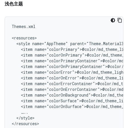
浅色主题
Themes.xml

<style
name="AppTheme"
<item
<item
<item
<item
<item
<item
<item
<item
<item
<item
<item
</style>
