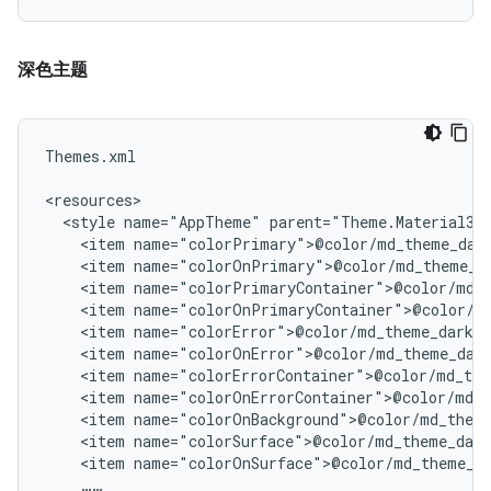
深色主题
Themes.xml

<style
name="AppTheme"
<item
<item
<item
<item
<item
<item
<item
<item
<item
<item
<item