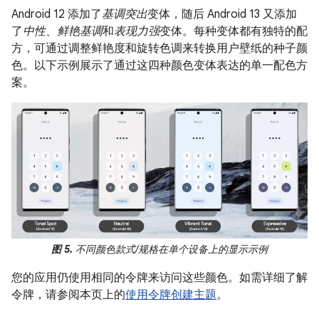
Android 12 添加了
基调突出
变体，随后 Android 13 又添加
了
中性
、
鲜艳基调
和
表现力强
变体。每种变体都有独特的配
方，可通过调整鲜艳度和旋转色调来转换用户壁纸的种子颜
色。以下示例展示了通过这四种颜色变体表达的单一配色方
案。
图 5.
不同颜色款式/规格在单个设备上的显示示例
您的应用仍使用相同的令牌来访问这些颜色。如需详细了解
令牌，请参阅本页上的
使用令牌创建主题
。