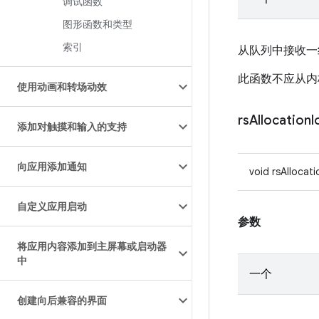
调试函数
图形函数和类型
索引
从队列中接收一
此函数不应从内
使用动画和转场动效
rs
Allocation
I
添加对触摸和输入的支持
向应用添加通知
void rsAllocat
自定义应用启动
参数
将应用内容添加到主屏幕或启动器
中
一个
创建向后兼容的界面