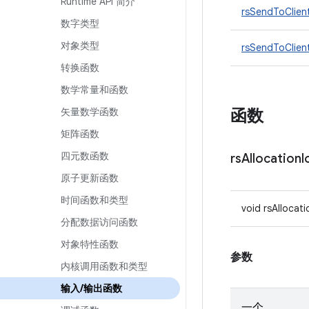
Runtime API 简介
rsSendToClien
数字类型
对象类型
rsSendToClien
转换函数
数学常量和函数
矢量数学函数
函数
矩阵函数
四元数函数
rs
Allocation
I
原子更新函数
时间函数和类型
void rsAllocat
分配数据访问函数
对象特性函数
参数
内核调用函数和类型
输入
/
输出函数
一个