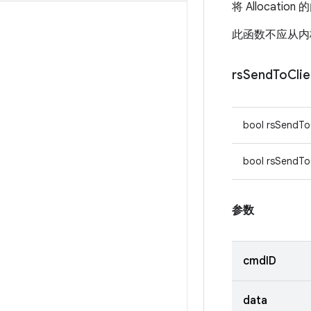
将 Allocati
此函数不应从内
rs
Send
To
Clie
bool rsSendToC
bool rsSendToC
参数
cmdID
data