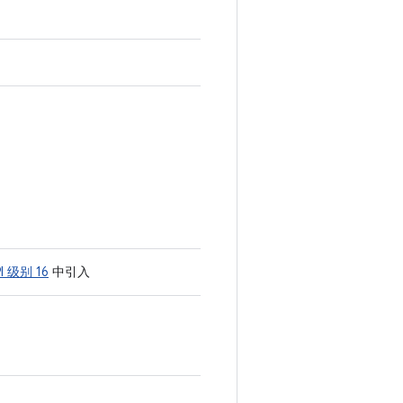
I 级别 16
中引入