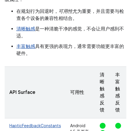
在规划行为回退时，
可用性
尤为重要，并且需要与检
查各个设备的兼容性相结合。
清晰触感
是一种清脆干净的感觉，不会让用户感到不
适。
丰富触感
具有更强的表现力，通常需要功能更丰富的
硬件。
清
丰
晰
富
触
触
API Surface
可用性
感
感
反
反
馈
馈
HapticFeedbackConstants
Android