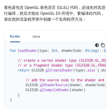
着色器包含 OpenGL 着色语言 (GLSL) 代码，必须先对其进
行编译，然后才能在 OpenGL ES 环境中。要编译此代码，
请在您的渲染程序类中创建一个实用程序方法：
Kotlin
Java
fun
loadShader
(
type
:
Int
,
shaderCode
:
String
):
Int
// create a vertex shader type (GLES20.GL_VERT
// or a fragment shader type (GLES20.GL_FRAGM
return
GLES20
.
glCreateShader
(
type
).
also
{
shad
// add the source code to the shader and c
GLES20
.
glShaderSource
(
shader
,
shaderCode
)
GLES20
.
glCompileShader
(
shader
)
}
}