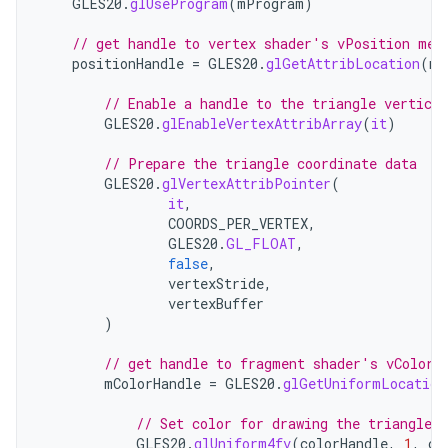
GLES20
.
glUseProgram
(
mProgram
)
// get handle to vertex shader's vPosition mem
positionHandle
=
GLES20
.
glGetAttribLocation
(
mP
// Enable a handle to the triangle vertices
GLES20
.
glEnableVertexAttribArray
(
it
)
// Prepare the triangle coordinate data
GLES20
.
glVertexAttribPointer
(
it
,
COORDS_PER_VERTEX
,
GLES20
.
GL_FLOAT
,
false
,
vertexStride
,
vertexBuffer
)
// get handle to fragment shader's vColor 
mColorHandle
=
GLES20
.
glGetUniformLocation
// Set color for drawing the triangle
GLES20
.
glUniform4fv
(
colorHandle
,
1
,
co