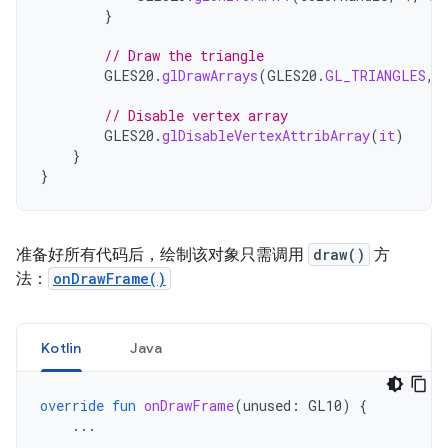
}
// Draw the triangle
GLES20
.
glDrawArrays
(
GLES20
.
GL_TRIANGLES
,
// Disable vertex array
GLES20
.
glDisableVertexAttribArray
(
it
)
}
}
准备好所有代码后，绘制该对象只需调用
draw()
方
法：
onDrawFrame()
Kotlin
Java
override
fun
onDrawFrame
(
unused
:
GL10
)
{
...