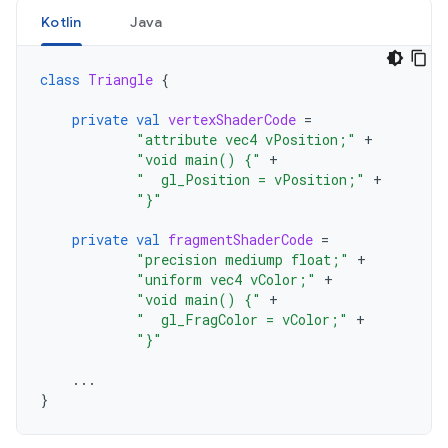
Kotlin
Java
class
Triangle
{
private
val
vertexShaderCode
=
"attribute vec4 vPosition;"
+
"void main() {"
+
"  gl_Position = vPosition;"
+
"}"
private
val
fragmentShaderCode
=
"precision mediump float;"
+
"uniform vec4 vColor;"
+
"void main() {"
+
"  gl_FragColor = vColor;"
+
"}"
...
}