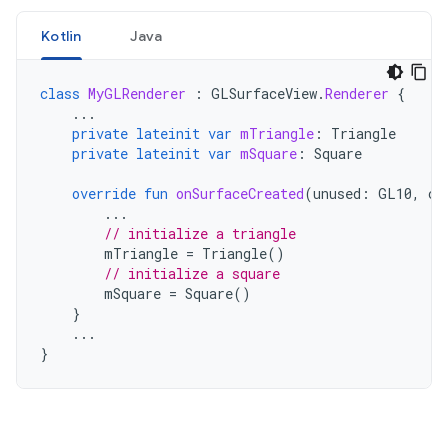
Kotlin
Java
class
MyGLRenderer
:
GLSurfaceView
.
Renderer
{
...
private
lateinit
var
mTriangle
:
Triangle
private
lateinit
var
mSquare
:
Square
override
fun
onSurfaceCreated
(
unused
:
GL10
,
co
...
// initialize a triangle
mTriangle
=
Triangle
()
// initialize a square
mSquare
=
Square
()
}
...
}