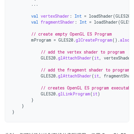
...
val
vertexShader
:
Int
=
loadShader
(
GLES20
.
val
fragmentShader
:
Int
=
loadShader
(
GLES2
// create empty OpenGL ES Program
mProgram
=
GLES20
.
glCreateProgram
().
also
// add the vertex shader to program
GLES20
.
glAttachShader
(
it
,
vertexShader
// add the fragment shader to program
GLES20
.
glAttachShader
(
it
,
fragmentShad
// creates OpenGL ES program executabl
GLES20
.
glLinkProgram
(
it
)
}
}
}