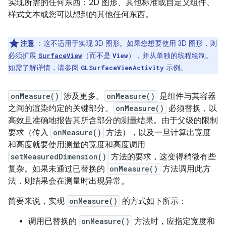
实现所需的任何东西：2D 图形、其他标准或自定义组件、
样式文本或您可以想到的其他任何东西。
注意
：这不适用于实现 3D 图形。如果您想要使用 3D 图形，则
必须扩展
（而不是
），并从单独的线程绘制。
SurfaceView
View
如需了解详情，请参阅
示例。
GLSurfaceViewActivity
onMeasure()
涉及更多。
onMeasure()
是组件与其容器
之间的渲染约定的关键部分。
onMeasure()
必须替换，以
高效且准确地报告其所含部分的测量结果。由于父级的限制
要求（传入
onMeasure()
方法），以及一旦计算出宽度
和高度就要使用测量的宽度和高度调用
setMeasuredDimension()
方法的要求，这变得稍微有些
复杂。如果未通过已替换的
onMeasure()
方法调用此方
法，则结果会在测量时出现异常。
简要来说，实现
onMeasure()
的方式如下所示：
调用已替换的
onMeasure()
方法时，应指定宽度和