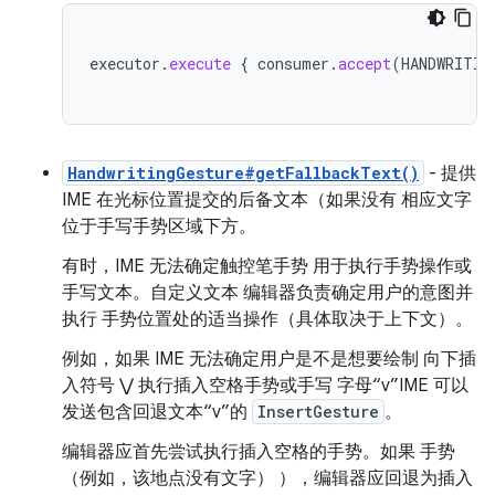
executor
.
execute
{
consumer
.
accept
(
HANDWRITIN
HandwritingGesture#getFallbackText()
- 提供
IME 在光标位置提交的后备文本（如果没有 相应文字
位于手写手势区域下方。
有时，IME 无法确定触控笔手势 用于执行手势操作或
手写文本。自定义文本 编辑器负责确定用户的意图并
执行 手势位置处的适当操作（具体取决于上下文）。
例如，如果 IME 无法确定用户是不是想要绘制 向下插
入符号 ⋁ 执行插入空格手势或手写 字母“v”IME 可以
发送包含回退文本“v”的
InsertGesture
。
编辑器应首先尝试执行插入空格的手势。如果 手势
（例如，该地点没有文字） ），编辑器应回退为插入