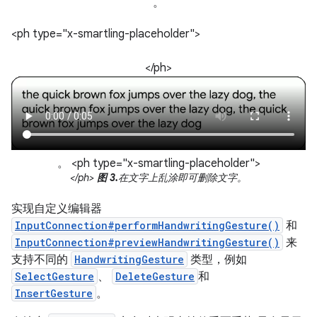
。
<ph type="x-smartling-placeholder">
</ph>
。 <ph type="x-smartling-placeholder">
</ph>
图 3.
在文字上乱涂即可删除文字。
实现自定义编辑器
InputConnection#performHandwritingGesture()
和
InputConnection#previewHandwritingGesture()
来
支持不同的
HandwritingGesture
类型，例如
SelectGesture
、
DeleteGesture
和
InsertGesture
。