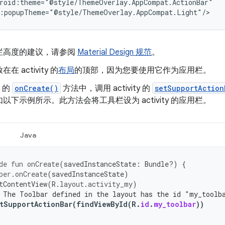
:popupTheme="@style/ThemeOverlay.AppCompat.Light"/>
栏高度的建议，请参阅
Material Design 规范
。
 activity 的
布局
的顶部，因为您要使用它作为应用栏。
y 的
onCreate()
方法中，调用 activity 的
setSupportAction
以下示例所示。此方法会将工具栏设为 activity 的应用栏。
Java
de
fun
onCreate
(
savedInstanceState
:
Bundle?)
{
per
.
onCreate
(
savedInstanceState
)
tContentView
(
R
.
layout
.
activity_my
)
 The Toolbar defined in the layout has the id "my_toolb
tSupportActionBar
(
findViewById
(
R
.
id
.
my_toolbar
))