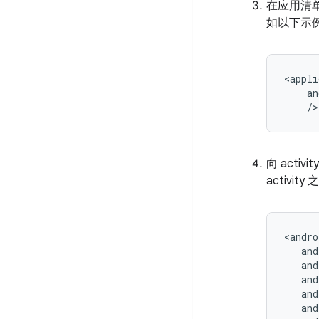
在应用清
如以下示
/>
向 acti
activit