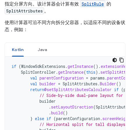
指定分屏方向。该计算器会计算有效
SplitRule
的
SplitAttributes
。
使用计算器可沿不同方向拆分父容器，以适应不同的设备状
态，例如：
Kotlin
Java
if
(
WindowSdkExtensions
.
getInstance
().
extensionVer
SplitController
.
getInstance
(
this
).
setSplitAttr
val
parentConfiguration
=
params
.
parentCon
val
builder
=
SplitAttributes
.
Builder
()
return
@setSplitAttributesCalculator
if
(
pa
// Side-by-side dual-pane layout for wi
builder
.
setLayoutDirection
(
SplitAttribute
.
build
()
}
else
if
(
parentConfiguration
.
screenHeigh
// Horizontal split for tall displays.