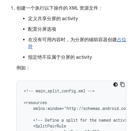
创建一个执行以下操作的 XML 资源文件：
定义共享分屏的 activity
配置分屏选项
在没有可用内容时，为分屏的辅助容器创建
占位
符
指定绝不应属于分屏的 activity
例如：
<!--
main_split_config.xml
-->

xmlns:window="http://schemas.android.com/
<!--
Define
a
split
for
the
named
activit