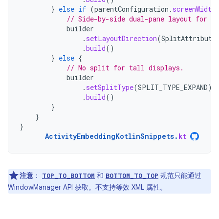
}
else
if
(
parentConfiguration
.
screenWidth
// Side-by-side dual-pane layout for wi
builder
.
setLayoutDirection
(
SplitAttribute
.
build
()
}
else
{
// No split for tall displays.
builder
.
setSplitType
(
SPLIT_TYPE_EXPAND
)
.
build
()
}
}
}
ActivityEmbeddingKotlinSnippets
.
kt
注意
：
和
规范只能通过
TOP_TO_BOTTOM
BOTTOM_TO_TOP
WindowManager API 获取。不支持等效 XML 属性。