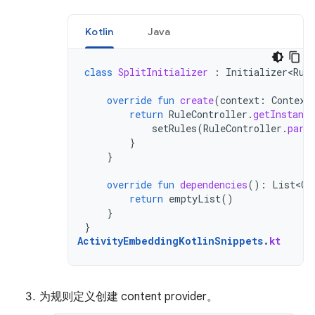
Kotlin
Java
class
SplitInitializer
:
Initializer<Rul
override
fun
create
(
context
:
Context
return
RuleController
.
getInstance
setRules
(
RuleController
.
pars
}
}
override
fun
dependencies
():
List<Cl
return
emptyList
()
}
}
ActivityEmbeddingKotlinSnippets
.
kt
为规则定义创建 content provider。