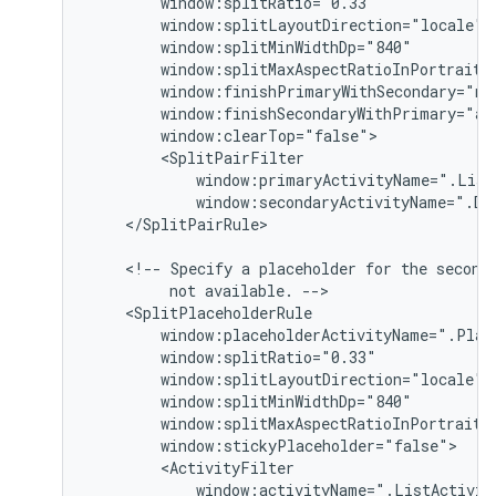
</SplitPairRule>

<!--
Specify
a
placeholder
for
the
second
not
available.