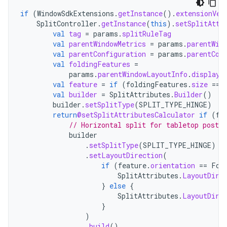
if
(
WindowSdkExtensions
.
getInstance
().
extensionVer
SplitController
.
getInstance
(
this
).
setSplitAttr
val
tag
=
params
.
splitRuleTag
val
parentWindowMetrics
=
params
.
parentWin
val
parentConfiguration
=
params
.
parentCon
val
foldingFeatures
=
params
.
parentWindowLayoutInfo
.
displayF
val
feature
=
if
(
foldingFeatures
.
size
==
val
builder
=
SplitAttributes
.
Builder
()
builder
.
setSplitType
(
SPLIT_TYPE_HINGE
)
return
@setSplitAttributesCalculator
if
(
fe
// Horizontal split for tabletop postur
builder
.
setSplitType
(
SPLIT_TYPE_HINGE
)
.
setLayoutDirection
(
if
(
feature
.
orientation
==
Fol
SplitAttributes
.
LayoutDire
}
else
{
SplitAttributes
.
LayoutDire
}
)
.
build
()