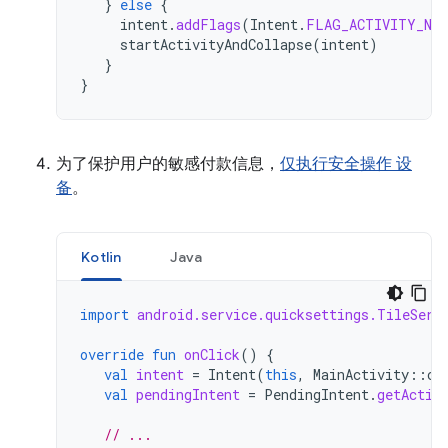
}
else
{
intent
.
addFlags
(
Intent
.
FLAG_ACTIVITY_NEW
startActivityAndCollapse
(
intent
)
}
}
为了保护用户的敏感付款信息，
仅执行安全操作 设
备
。
Kotlin
Java
import
android.service.quicksettings.TileServ
override
fun
onClick
()
{
val
intent
=
Intent
(
this
,
MainActivity
::
cl
val
pendingIntent
=
PendingIntent
.
getActiv
// ...