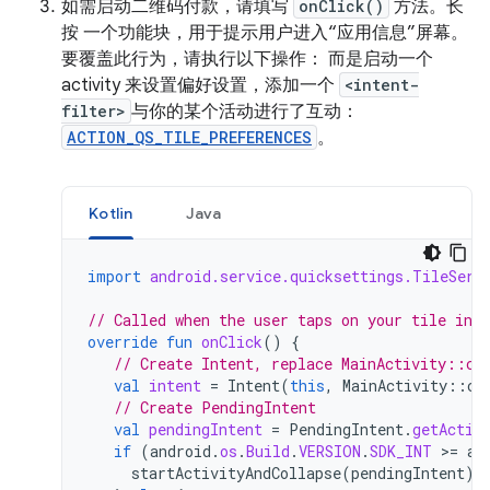
如需启动二维码付款，请填写
onClick()
方法。长
按 一个功能块，用于提示用户进入“应用信息”屏幕。
要覆盖此行为，请执行以下操作： 而是启动一个
activity 来设置偏好设置，添加一个
<intent-
filter>
与你的某个活动进行了互动：
ACTION_QS_TILE_PREFERENCES
。
Kotlin
Java
import
android.service.quicksettings.TileServ
// Called when the user taps on your tile in a
override
fun
onClick
()
{
// Create Intent, replace MainActivity::cl
val
intent
=
Intent
(
this
,
MainActivity
::
cl
// Create PendingIntent
val
pendingIntent
=
PendingIntent
.
getActiv
if
(
android
.
os
.
Build
.
VERSION
.
SDK_INT
>=
an
startActivityAndCollapse
(
pendingIntent
)