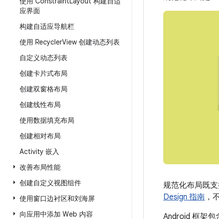
使用 Constraint
Layout 构建自适
应界面
构建自适应导航栏
使用 Recycler
View 创建动态列表
自定义动态列表
创建卡片式布局
创建双窗格布局
创建线性布局
使用数据填充布局
创建相对布局
Activity 嵌入
改善布局性能
创建自定义视图组件
规范化布局既支
Design 指南
，
使用窗口边衬区和刘海屏
向应用中添加 Web 内容
Android 框