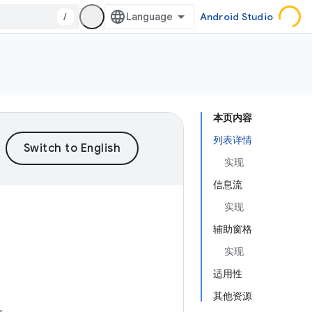
/
Android Studio
本页内容
列表详情
实现
信息流
实现
辅助窗格
实现
适用性
其他资源
。