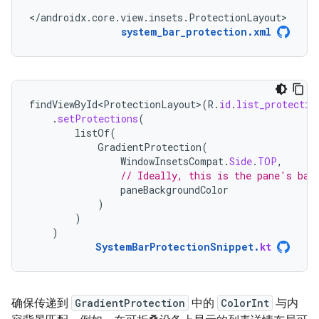
</androidx.core.view.insets.ProtectionLayout>
system_bar_protection.xml
findViewById<ProtectionLayout>
(
R
.
id
.
list_protectio
.
setProtections
(
listOf
(
GradientProtection
(
WindowInsetsCompat
.
Side
.
TOP
,
// Ideally, this is the pane's bac
paneBackgroundColor
)
)
)
SystemBarProtectionSnippet
.
kt
确保传递到
GradientProtection
中的
ColorInt
与内