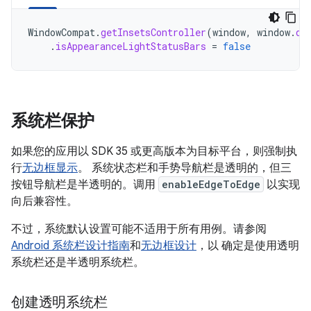
WindowCompat
.
getInsetsController
(
window
,
window
.
de
.
isAppearanceLightStatusBars
=
false
系统栏保护
如果您的应用以 SDK 35 或更高版本为目标平台，则强制执
行
无边框显示
。 系统状态栏和手势导航栏是透明的，但三
按钮导航栏是半透明的。调用
enableEdgeToEdge
以实现
向后兼容性。
不过，系统默认设置可能不适用于所有用例。请参阅
Android 系统栏设计指南
和
无边框设计
，以 确定是使用透明
系统栏还是半透明系统栏。
创建透明系统栏