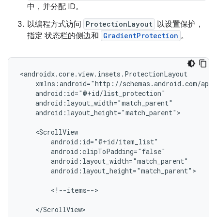
中，并分配 ID。
以编程方式访问
ProtectionLayout
以设置保护，
指定 状态栏的侧边和
GradientProtection
。
android:layout_height="match_parent">

android:layout_height="match_parent">

<!--items-->

</ScrollView>
