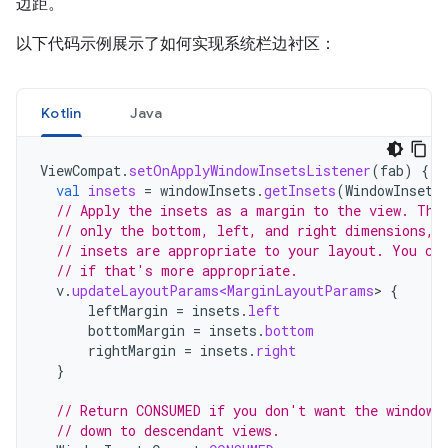
边距。
以下代码示例展示了如何实现系统栏边衬区：
Kotlin
Java
ViewCompat
.
setOnApplyWindowInsetsListener
(
fab
)
{
v
val
insets
=
windowInsets
.
getInsets
(
WindowInsets
// Apply the insets as a margin to the view. Thi
// only the bottom, left, and right dimensions, 
// insets are appropriate to your layout. You ca
// if that's more appropriate.
v
.
updateLayoutParams<MarginLayoutParams
>
{
leftMargin
=
insets
.
left
bottomMargin
=
insets
.
bottom
rightMargin
=
insets
.
right
}
// Return CONSUMED if you don't want the window 
// down to descendant views.