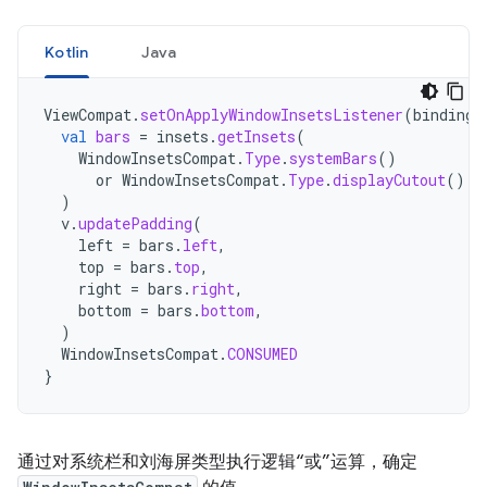
Kotlin
Java
ViewCompat
.
setOnApplyWindowInsetsListener
(
binding
.
val
bars
=
insets
.
getInsets
(
WindowInsetsCompat
.
Type
.
systemBars
()
or
WindowInsetsCompat
.
Type
.
displayCutout
()
)
v
.
updatePadding
(
left
=
bars
.
left
,
top
=
bars
.
top
,
right
=
bars
.
right
,
bottom
=
bars
.
bottom
,
)
WindowInsetsCompat
.
CONSUMED
}
通过对系统栏和刘海屏类型执行逻辑“或”运算，确定