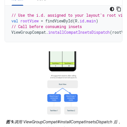
// Use the i.d. assigned to your layout's root vie
val
rootView
=
findViewById
(
R
.
id
.
main
)
// Call before consuming insets
ViewGroupCompat
.
installCompatInsetsDispatch
(
rootVi
图 9.
调用 ViewGroupCompat#installCompatInsetsDispatch 后，