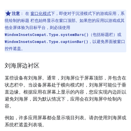
注意
：
在
窗口化模式
下，即使对于沉浸模式下的游戏应用，系
统绘制的标题 栏也始终显示在窗口顶部。如果您的应用以游戏或其
他全屏体验为目标平台，则必须使用
（包括标题栏）或
WindowInsetsCompat.Type.systemBars()
，以避免界面被窗口
WindowInsetsCompat.Type.captionBar()
控件遮盖。
刘海屏边衬区
某些设备有刘海屏。通常，刘海屏位于屏幕顶部，并包含在
状态栏中。当设备屏幕处于横向模式时，刘海屏可能位于垂
直边缘。根据应用在屏幕上显示的内容，您应实现内边距以
避免刘海屏，因为默认情况下，应用会在刘海屏中绘制内
容。
例如，许多应用屏幕都会显示项目列表。请勿使用刘海屏或
系统栏遮盖列表项。