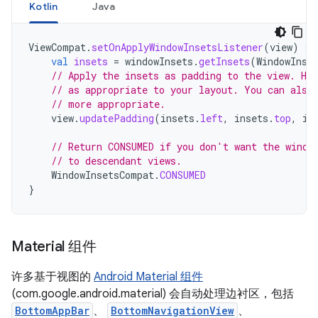
Kotlin
Java
ViewCompat
.
setOnApplyWindowInsetsListener
(
view
)
{
val
insets
=
windowInsets
.
getInsets
(
WindowInse
// Apply the insets as padding to the view. He
// as appropriate to your layout. You can also
// more appropriate.
view
.
updatePadding
(
insets
.
left
,
insets
.
top
,
in
// Return CONSUMED if you don't want the windo
// to descendant views.
WindowInsetsCompat
.
CONSUMED
}
Material 组件
许多基于视图的
Android Material 组件
(com.google.android.material) 会自动处理边衬区，包括
BottomAppBar
、
BottomNavigationView
、