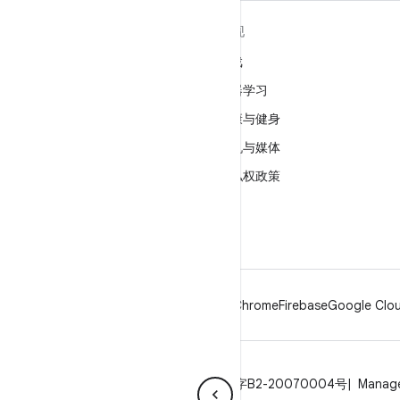
关于 ANDROID
发现
Android
游戏
适用于企业的 Android
机器学习
安全
健康与健身
源代码
相机与媒体
新闻
隐私权政策
博客
5G
播客
Android
Chrome
Firebase
Google Clou
隐私权政策
许可
品牌指南
ICP证合字B2-20070004号
Manage