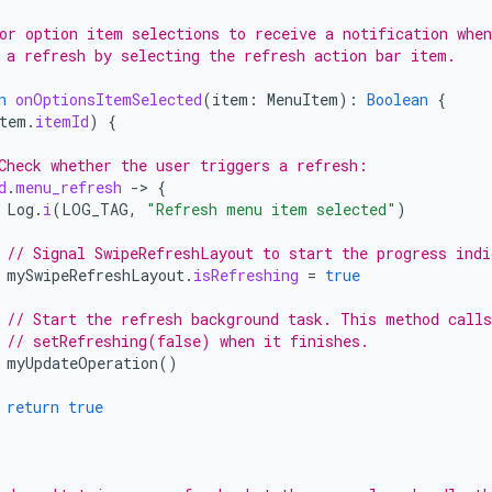
or option item selections to receive a notification when
 a refresh by selecting the refresh action bar item.
n
onOptionsItemSelected
(
item
:
MenuItem
):
Boolean
{
tem
.
itemId
)
{
Check whether the user triggers a refresh:
d
.
menu_refresh
-
>
{
Log
.
i
(
LOG_TAG
,
"Refresh menu item selected"
)
// Signal SwipeRefreshLayout to start the progress indi
mySwipeRefreshLayout
.
isRefreshing
=
true
// Start the refresh background task. This method calls
// setRefreshing(false) when it finishes.
myUpdateOperation
()
return
true