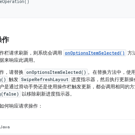
eOperation
()
操作
作栏请求刷新，则系统会调用
onOptionsItemSelected()
方
据来响应此调用。
操作，请替换
onOptionsItemSelected()
。在替换方法中，使
g()
触发
SwipeRefreshLayout
进度指示器，然后执行更新操
户是通过滑动手势还是使用操作栏触发更新，都会调用相同的方
g(false)
以移除刷新进度指示器。
如何响应请求操作：
Java