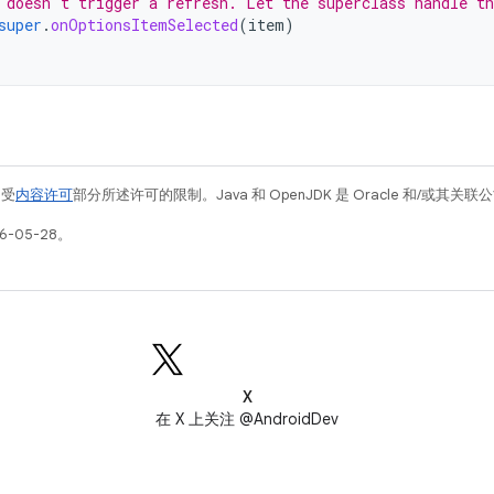
 doesn't trigger a refresh. Let the superclass handle th
super
.
onOptionsItemSelected
(
item
)
例受
内容许可
部分所述许可的限制。Java 和 OpenJDK 是 Oracle 和/或其
6-05-28。
X
在 X 上关注 @AndroidDev