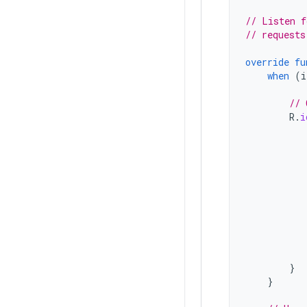
// Listen f
// requests
override
fu
when
(
i
// 
R
.
i
}
}