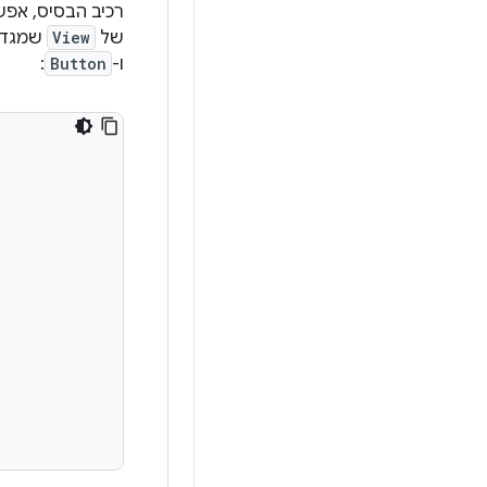
רכיב הבסיס, אפשר
של
View
שמגדירה 
ו-
Button
: