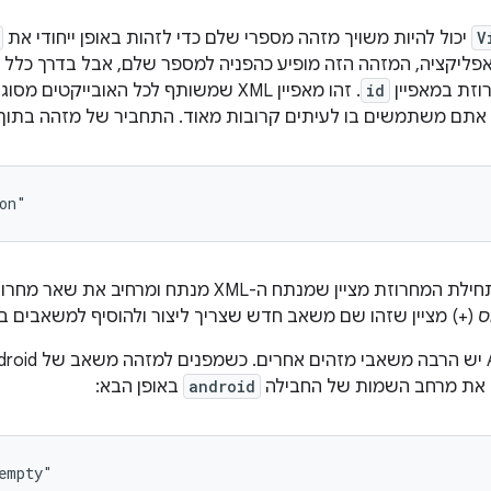
V
יכול להיות משויך מזהה מספרי שלם כדי לזהות באופן ייחודי את
וזת במאפיין
id
. זהו מאפיין XML שמשותף לכל האובייקטים מסוג
 אתם משתמשים בו לעיתים קרובות מאוד. התחביר של מזהה בתוך תג XML 
on"
‏ (@) בתחילת המחרוזת מציין שמנתח ה-XML מנת
ס
(+) מציין שזהו שם משאב חדש שצריך ליצור ולהוסיף למשאבים 
ף את מרחב השמות של החבילה
android
באופן הבא:
empty"