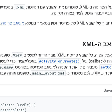
שומרים את הקובץ עם הסיומת
.xml
בספריי
X של פריסה זמין במאמר בנושא
משאב פריסה
.
ה-XML
 כל קובץ פריסת XML עובר הידור למשאב
View
. טוענ
ca) של
Activity.onCreate()
באפליקציה. כדי לעשות
setCo
ומעבירים לו את ההפניה למשאב הפריסה בפורמט
e_name
נשמרה כ-
main_layout.xml
, טוענים אותה עבו
Jav
ceState
:
Bundle
)
{
InstanceState
)