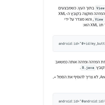
View
בתוך העץ. כשמבצעים
קומפילציה של האפליקציה, המזהה הזה מופיע כהפניה למספר שלם, אבל בדרך כלל המזהה מוקצה בקובץ ה-XML
View
, והוא מוגדר על ידי
הוא:
android:id="@+id/my_butt
ח ומרחיב את שאר מחרוזת המזהה ומזהה אותה כמשאב
בקובץ
R.java
.
,
+
android:id="@android:id/