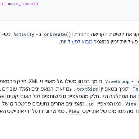
out
.
main_layout
)
onCreate()
ב-
Activity
כש-
y
פעילויות זמין במאמר
מבוא לפעילויות
.
ו-
ViewGroup
תומך במגוון משלו של מאפייני XML. חלק מהמאפיינים ספציפיים לאובייקט
Te
תומך במאפיין
textSize
. עם זאת, המאפיינים האלה עוברים ב
את המחלקה הזו. חלק מהמאפיינים משותפים לכל האובייקטים
ew
View
, כמו המאפיין
id
. מאפיינים אחרים נחשבים
פרמטרים של פ
פריסה מסוימים של אובייקט
View
, כפי שהוגדרו על ידי אובייקט ה