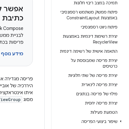
תמיכה במצב ריבוי חלונות
אפשר ל
פיתוח ממשק משתמש רספונסיבי
כתיבת 
באמצעות Constraint
Layout
פיתוח ניווט רספונסיבי
יצירת רשימות דינמיות באמצעות
View
Recycler
פריסות בכתי
התאמה אישית של רשימה דינמית
מידע נוסף 
יצירת פריסה שמבוססת על
כרטיסים
יצירת פריסה של שתי חלוניות
פריסה מגדירה א
יצירת פריסה לינארית
היררכיה של אובי
איתו אינטראקציה.‫
מילוי של פריסה בנתונים
מסוג
ViewGroup
יצירת פריסה יחסית
הטמעת פעילות
שיפור ביצועי הפריסה