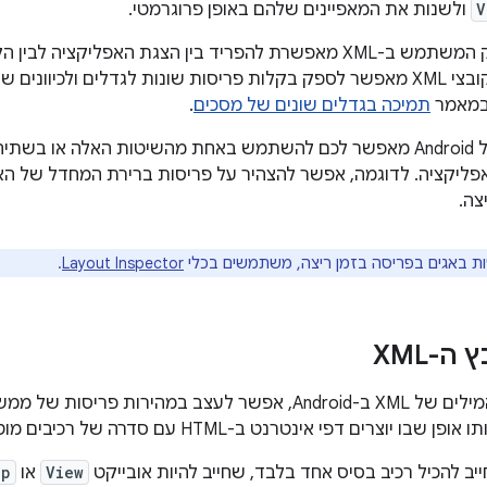
V
ולשנות את המאפיינים שלהם באופן פרוגרמטי.
הצהרה על ממשק המשתמש ב-XML מאפשרת להפריד בין הצגת האפליק
בנוסף, שימוש בקובצי XML מאפשר לספק בקלות פריסות שונות לגדלים ולכי
במאמר
תמיכה בגדלים שונים של מסכים
.
ה-framework של Android מאפשר לכם להשתמש באחת מהשיטות האלה או 
צה.
ות באגים בפריסה בזמן ריצה, משתמשים בכלי
Layout Inspector
.
ה-XML
באמצעות אוצר המילים של XML ב-Android, אפשר לעצב במהיר
 יוצרים דפי אינטרנט ב-HTML עם סדרה של רכיבים מוטמעים.
יב להכיל רכיב בסיס אחד בלבד, שחייב להיות אובייקט
View
או
up