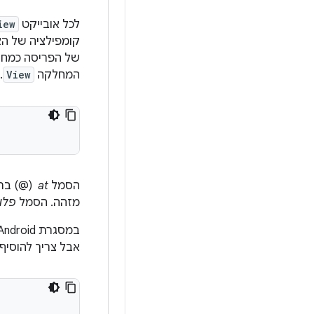
לכל אובייקט
iew
של הפריסה כמחר
המחלקה
View
.
הסמל
at
מזהה. הסמל
פלו
במסגרת Android יש הרבה משאבי מזהים אחרים. כשמפנים למזהה משאב של Android, לא צריך להוסיף את הסמל
אבל צריך להוסי