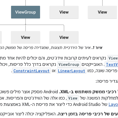
איור 1.
איור של היררכיית תצוגות, שמגדירה פריסה של ממשק ה
View
נקראים לעיתים קרובות
ווידג'טים
, והם יכולים להיות אחד מ
TextV
. האובייקטים
ViewGroup
נקראים בדרך כלל
פריסות
, ויכו
ריסה שונה, כמו
LinearLayout
או
ConstraintLayout
.
גדיר פריסה:
כיבי ממשק משתמש ב-XML.
למחלקות המשנה של
View
, כמו אלה של הווידג'טים והפריסות.
Layo
של Android Studio כדי ליצור את פריסת ה-XML באמצעות ממשק של גרירה ושחרור.
ים של רכיבי פריסה בזמן ריצה.
האפליקציה יכולה ליצור אובייקט