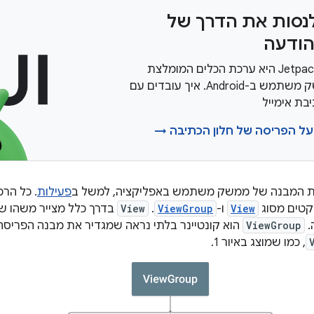
נסות את הדרך של
הודעה
‫Jetpack Compose היא ערכת הכלים המומלצת
לבניית ממשק משתמש ב-Android. איך עובדים עם
בת אימייל
על הפריסה של חלון הכתיבה →
ת המבנה של ממשק משתמש באפליקציה, למשל ב
פעילות
. כל הרכ
יקטים מסוג
View
ו-
ViewGroup
. ‫
View
בדרך כלל מצייר משהו ש
 
ViewGroup
הוא קונטיינר בלתי נראה שמגדיר את מבנה הפריס
, כמו שמוצג באיור 1.