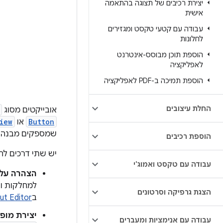
יצירת רכיבים של תצוגה בהתאמה
אישית
עבודה עם קטעי טקסט ומגזירים
לחלונות
הוספת תוכן מבוסס-אינטרנט
לאפליקציה
הוספת תמיכה ב-PDF לאפליקציה
החלת עיצובים
אובייקטים מסוג
Button
או
iew
שמספקים מבנה פ
הוספת רכיבים
יש שתי דרכים לה
עבודה עם טקסט ואמוג'י
הצהרה על ר
למחלקות ו
הצגת גרפיקה וסרטונים
ב
ut Editor
יצירת מופע
עבודה עם אנימציות ומעברים