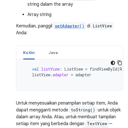
string dalam the array
Array string
Kemudian, panggil
setAdapter()
di
ListView
Anda:
Kotlin
Java
val
listView
:
ListView
=
findViewById
(
R
.
i
listView
.
adapter
=
adapter
Untuk menyesuaikan penampilan setiap item, Anda
dapat mengganti metode
toString()
untuk objek
dalam array Anda. Atau, untuk membuat tampilan
setiap item yang berbeda dengan
TextView
—