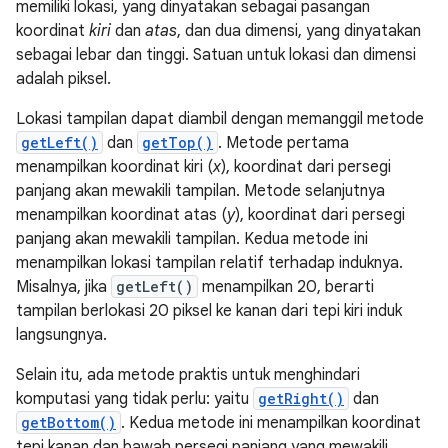
memiliki lokasi, yang dinyatakan sebagai pasangan
koordinat
kiri
dan
atas
, dan dua dimensi, yang dinyatakan
sebagai lebar dan tinggi. Satuan untuk lokasi dan dimensi
adalah piksel.
Lokasi tampilan dapat diambil dengan memanggil metode
getLeft()
dan
getTop()
. Metode pertama
menampilkan koordinat kiri (
x
), koordinat dari persegi
panjang akan mewakili tampilan. Metode selanjutnya
menampilkan koordinat atas (
y
), koordinat dari persegi
panjang akan mewakili tampilan. Kedua metode ini
menampilkan lokasi tampilan relatif terhadap induknya.
Misalnya, jika
getLeft()
menampilkan 20, berarti
tampilan berlokasi 20 piksel ke kanan dari tepi kiri induk
langsungnya.
Selain itu, ada metode praktis untuk menghindari
komputasi yang tidak perlu: yaitu
getRight()
dan
getBottom()
. Kedua metode ini menampilkan koordinat
tepi kanan dan bawah persegi panjang yang mewakili