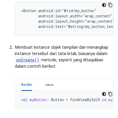
<Button
android:text="@string/my_button_text"
Membuat instance objek tampilan dan menangkap
instance tersebut dari tata letak, biasanya dalam
onCreate()
metode, seperti yang ditunjukkan
dalam contoh berikut:
Kotlin
Java
val
myButton
:
Button
=
findViewById
(
R
.
id
.
my_b