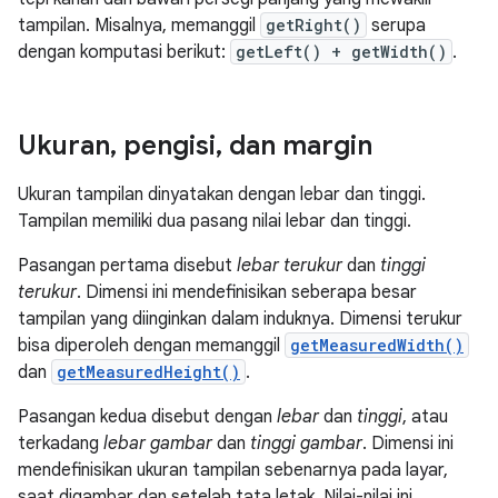
tampilan. Misalnya, memanggil
getRight()
serupa
dengan komputasi berikut:
getLeft() + getWidth()
.
Ukuran
,
pengisi
,
dan margin
Ukuran tampilan dinyatakan dengan lebar dan tinggi.
Tampilan memiliki dua pasang nilai lebar dan tinggi.
Pasangan pertama disebut
lebar terukur
dan
tinggi
terukur
. Dimensi ini mendefinisikan seberapa besar
tampilan yang diinginkan dalam induknya. Dimensi terukur
bisa diperoleh dengan memanggil
getMeasuredWidth()
dan
getMeasuredHeight()
.
Pasangan kedua disebut dengan
lebar
dan
tinggi
, atau
terkadang
lebar gambar
dan
tinggi gambar
. Dimensi ini
mendefinisikan ukuran tampilan sebenarnya pada layar,
saat digambar dan setelah tata letak. Nilai-nilai ini