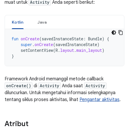
muat untuk
Activity
Anda seperti berikut:
Kotlin
Java
fun
onCreate
(
savedInstanceState
:
Bundle
)
{
super
.
onCreate
(
savedInstanceState
)
setContentView
(
R
.
layout
.
main_layout
)
}
Framework Android memanggil metode callback
onCreate()
di
Activity
Anda saat
Activity
diluncurkan. Untuk mengetahui informasi selengkapnya
tentang siklus proses aktivitas, lihat
Pengantar aktivitas
.
Atribut