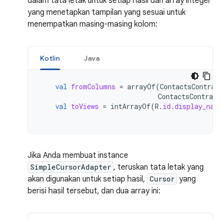
dalam tata letak untuk setiap hasil dan array integer
yang menetapkan tampilan yang sesuai untuk
menempatkan masing-masing kolom:
Kotlin
Java
val
fromColumns
=
arrayOf
(
ContactsContrac
ContactsContract
val
toViews
=
intArrayOf
(
R
.
id
.
display_nam
Jika Anda membuat instance
SimpleCursorAdapter
, teruskan tata letak yang
akan digunakan untuk setiap hasil,
Cursor
yang
berisi hasil tersebut, dan dua array ini: