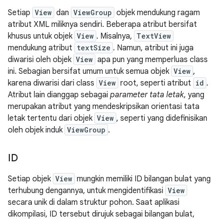
Setiap
View
dan
ViewGroup
objek mendukung ragam
atribut XML miliknya sendiri. Beberapa atribut bersifat
khusus untuk objek
View
. Misalnya,
TextView
mendukung atribut
textSize
. Namun, atribut ini juga
diwarisi oleh objek
View
apa pun yang memperluas class
ini. Sebagian bersifat umum untuk semua objek
View
,
karena diwarisi dari class
View
root, seperti atribut
id
.
Atribut lain dianggap sebagai
parameter tata letak
, yang
merupakan atribut yang mendeskripsikan orientasi tata
letak tertentu dari objek
View
, seperti yang didefinisikan
oleh objek induk
ViewGroup
.
ID
Setiap objek
View
mungkin memiliki ID bilangan bulat yang
terhubung dengannya, untuk mengidentifikasi
View
secara unik di dalam struktur pohon. Saat aplikasi
dikompilasi, ID tersebut dirujuk sebagai bilangan bulat,