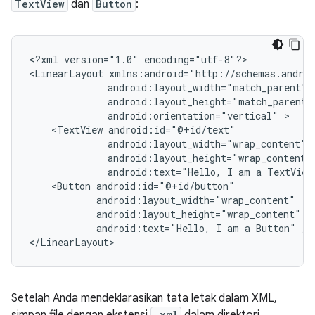
TextView
dan
Button
:
<?xml
version="1.0"
encoding="utf-8"?>

<LinearLayout
android:orientation="vertical"
<TextView
android:text="Hello,
I
am
a
TextView
<Button
android:text="Hello,
I
am
a
Button"
/>

</LinearLayout>
Setelah Anda mendeklarasikan tata letak dalam XML,
.xml