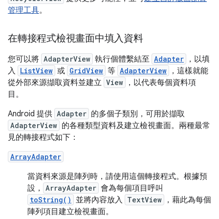
管理工具
。
在轉接程式檢視畫面中填入資料
您可以將
AdapterView
執行個體繫結至
Adapter
，以填
入
ListView
或
GridView
等
AdapterView
，這樣就能
從外部來源擷取資料並建立
View
，以代表每個資料項
目。
Android 提供
Adapter
的多個子類別，可用於擷取
AdapterView
的各種類型資料及建立檢視畫面。兩種最常
見的轉接程式如下：
ArrayAdapter
當資料來源是陣列時，請使用這個轉接程式。根據預
設，
ArrayAdapter
會為每個項目呼叫
toString()
並將內容放入
TextView
，藉此為每個
陣列項目建立檢視畫面。