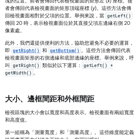
塊的位置。前者會傳回代表檢視畫面的矩形左 (
x
) 座標。後
者會傳回代表檢視畫面的矩形頂端座標 (
y
)。這些方法會傳
回檢視畫面相對於父項的位置。舉例來說，當
getLeft()
傳回 20 時，表示檢視畫面位於其直接父項左邊緣右側 20
像素處。
此外，我們還提供便利的方法，協助您避免不必要的運算，
即
getRight()
和
getBottom()
。這些方法會傳回代表
檢視畫面矩形的右側邊緣和底部邊緣的座標。舉例來說，呼
叫
getRight()
類似於以下運算：
getLeft() +
getWidth()
。
大小、邊框間距和外框間距
檢視區塊的大小會以寬度和高度表示。檢視畫面有兩組寬度
和高度值。
第一組稱為「測量寬度」和「測量高度」
。這些維度能定義