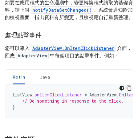
如要在應用程式的生命週期中，變更轉換程式讀取的基礎資
料，請呼叫
notifyDataSetChanged()
。系統會通知附加
的檢視畫面，指出資料有所變更，且檢視應自行重新整理。
處理點擊事件
您可以導入
AdapterView.OnItemClickListener
介面，
回應
AdapterView
中每個項目的點擊事件。例如：
Kotlin
Java
listView
.
onItemClickListener
=
AdapterView
.
OnItemC
// Do something in response to the click.
}