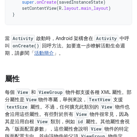
super
.
onCreate
(
savedInstanceState
)
setContentView
(
R
.
layout
.
main_layout
)
}
當
Activity
啟動時，Android 架構會在
Activity
中呼
叫
onCreate()
回呼方法。如要進一步瞭解活動生命週
期，請參閱「
活動簡介
」。
屬性
每個
View
和
ViewGroup
物件都支援各種 XML 屬性。部
分屬性是
View
物件專屬，舉例來說，
TextView
支援
textSize
屬性。不過，任何擴充此類別的
View
物件也
會沿用這些屬性。有些對於所有
View
物件很常見，因為
其是沿用自根
View
類別，例如
id
屬性。其他屬性會視
為「版面配置參數」
，這些屬性會說明
View
物件的特定
版面配置方向，並由該物件的父項
ViewGroup
物件定