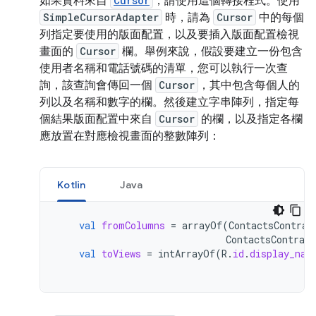
如果資料來自
Cursor
，請使用這個轉接程式。使用
SimpleCursorAdapter
時，請為
Cursor
中的每個
列指定要使用的版面配置，以及要插入版面配置檢視
畫面的
Cursor
欄。舉例來說，假設要建立一份包含
使用者名稱和電話號碼的清單，您可以執行一次查
詢，該查詢會傳回一個
Cursor
，其中包含每個人的
列以及名稱和數字的欄。然後建立字串陣列，指定每
個結果版面配置中來自
Cursor
的欄，以及指定各欄
應放置在對應檢視畫面的整數陣列：
Kotlin
Java
val
fromColumns
=
arrayOf
(
ContactsContrac
ContactsContract
val
toViews
=
intArrayOf
(
R
.
id
.
display_nam