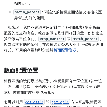
需的大小。
match_parent
：可讓您的檢視畫面佔據父項檢視區
塊群組允許的範圍。
一般來說，我們不建議使用絕對單位 (例如像素) 指定版面
配置的寬度和高度。較好的做法是使用相對測量，例如密度
獨立像素單位 (dp)、
wrap_content
或
match_parent
，
因為這樣有助於確保可在多種裝置螢幕大小上正確顯示應用
程式。可用的測量類型定義於
版面配置資源
。
版面配置位置
檢視區塊的幾何形狀為矩形。檢視畫面有一個位置 (以一組
「左」
和「頂端」
座標表示) 和兩個維度 (以寬度和高度表
示)。位置和維度的單位為像素。
您可以叫用
getLeft()
和
getTop()
方法來擷取檢視區