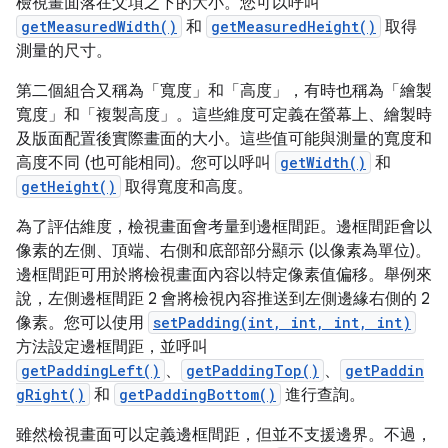
檢視畫面落在父項之下的大小。您可以呼叫
getMeasuredWidth()
和
getMeasuredHeight()
取得
測量的尺寸。
第二個組合又稱為「寬度」和「高度」，有時也稱為「繪製
寬度」和「複製高度」
。這些維度可定義在螢幕上、繪製時
及版面配置後實際畫面的大小。這些值可能與測量的寬度和
高度不同 (也可能相同)。您可以呼叫
getWidth()
和
getHeight()
取得寬度和高度。
為了評估維度，檢視畫面會考量到邊框間距。邊框間距會以
像素的左側、頂端、右側和底部部分顯示 (以像素為單位)。
邊框間距可用於將檢視畫面內容以特定像素值偏移。舉例來
說，左側邊框間距 2 會將檢視內容推送到左側邊緣右側的 2
像素。您可以使用
setPadding(int, int, int, int)
方法設定邊框間距，並呼叫
getPaddingLeft()
、
getPaddingTop()
、
getPaddin
gRight()
和
getPaddingBottom()
進行查詢。
雖然檢視畫面可以定義邊框間距，但並不支援邊界。不過，