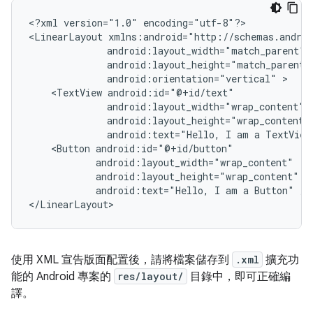
<?xml
version="1.0"
encoding="utf-8"?>

<LinearLayout
android:orientation="vertical"
<TextView
android:text="Hello,
I
am
a
TextView
<Button
android:text="Hello,
I
am
a
Button"
/>

</LinearLayout>
使用 XML 宣告版面配置後，請將檔案儲存到
.xml
擴充功
能的 Android 專案的
res/layout/
目錄中，即可正確編
譯。