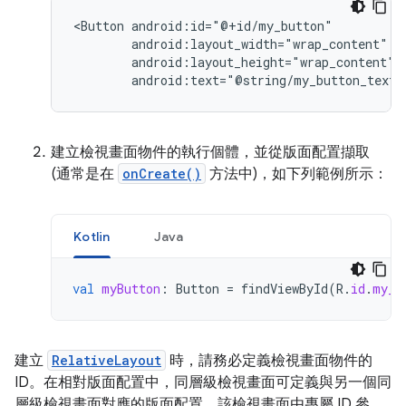
<Button
android:text="@string/my_button_text"
建立檢視畫面物件的執行個體，並從版面配置擷取
(通常是在
onCreate()
方法中)，如下列範例所示：
Kotlin
Java
val
myButton
:
Button
=
findViewById
(
R
.
id
.
my_b
建立
RelativeLayout
時，請務必定義檢視畫面物件的
ID。在相對版面配置中，同層級檢視畫面可定義與另一個同
層級檢視畫面對應的版面配置，該檢視畫面由專屬 ID 參