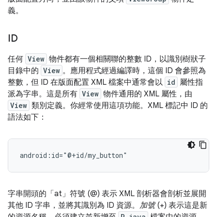
義。
ID
任何
View
物件都有一個相關聯的整數 ID，以識別樹狀子
目錄中的
View
。應用程式經過編譯時，這個 ID 會參照為
整數，但 ID 在版面配置 XML 檔案中通常會以
id
屬性指
派為字串。這是所有
View
物件通用的 XML 屬性，由
View
類別定義。你經常使用這項功能。XML 標記中 ID 的
語法如下：
android:id="@+id/my_button"
字串開頭的「at」
符號 (@) 表示 XML 剖析器會剖析並展開
其他 ID 字串，並將其識別為 ID 資源。
加號
(+) 表示這是新
R.java