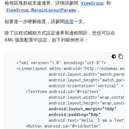
檢視區塊群組支援邊界。詳情請參閱
ViewGroup
和
ViewGroup.MarginLayoutParams
。
如要進一步瞭解維度，請參閱
維度
一文。
除了以程式輔助方式設定邊界和邊框間距，您也可以在
XML 版面配置中設定，如下列範例所示：
<?xml
version="1.0"
<LinearLayout
android:orientation="vertical"
<TextView
android:padding="8dp"
android:text="Hello,
I
am
a
TextVi
<Button