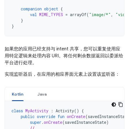
companion
object
{
val
MIME_TYPES
=
arrayOf
(
"image/*"
,
"vide
}
}
如果您的应用已经支持与 intent 共享，您可以重复使用应
用特定逻辑来处理内容 URI。将任何剩余数据返回以委派给
平台进行处理。
实现监听器后，在应用的相应界面元素上设置该监听器：
Kotlin
Java
class
MyActivity
:
Activity
()
{
public
override
fun
onCreate
(
savedInstanceStat
super
.
onCreate
(
savedInstanceState
)
// ...