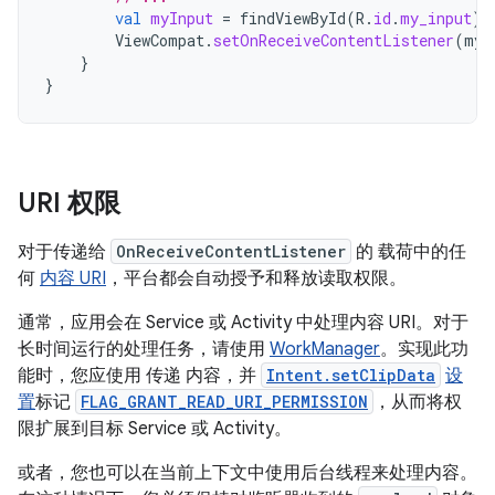
val
myInput
=
findViewById
(
R
.
id
.
my_input
)
ViewCompat
.
setOnReceiveContentListener
(
myI
}
}
URI 权限
对于传递给
OnReceiveContentListener
的 载荷中的任
何
内容 URI
，平台都会自动授予和释放读取权限。
通常，应用会在 Service 或 Activity 中处理内容 URI。对于
长时间运行的处理任务，请使用
WorkManager
。实现此功
能时，您应使用 传递 内容，并
Intent.setClipData
设
置
标记
FLAG_GRANT_READ_URI_PERMISSION
，从而将权
限扩展到目标 Service 或 Activity。
或者，您也可以在当前上下文中使用后台线程来处理内容。