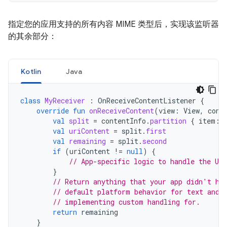
指定您的应用支持的所有内容 MIME 类型后，实现该监听器
的其余部分：
Kotlin
Java
class
MyReceiver
:
OnReceiveContentListener
{
override
fun
onReceiveContent
(
view
:
View
,
cont
val
split
=
contentInfo
.
partition
{
item
:
val
uriContent
=
split
.
first
val
remaining
=
split
.
second
if
(
uriContent
!=
null
)
{
// App-specific logic to handle the UR
}
// Return anything that your app didn't ha
// default platform behavior for text and 
// implementing custom handling for.
return
remaining
}