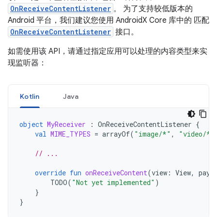
OnReceiveContentListener
。 为了支持较低版本的
Android 平台，我们建议您使用 AndroidX Core 库中的 匹配
OnReceiveContentListener
接口。
如需使用该 API，请通过指定应用可以处理的内容类型来实
现监听器：
Kotlin
Java
object
MyReceiver
:
OnReceiveContentListener
{
val
MIME_TYPES
=
arrayOf
(
"image/*"
,
"video/*"
// ...
override
fun
onReceiveContent
(
view
:
View
,
payl
TODO
(
"Not yet implemented"
)
}
}