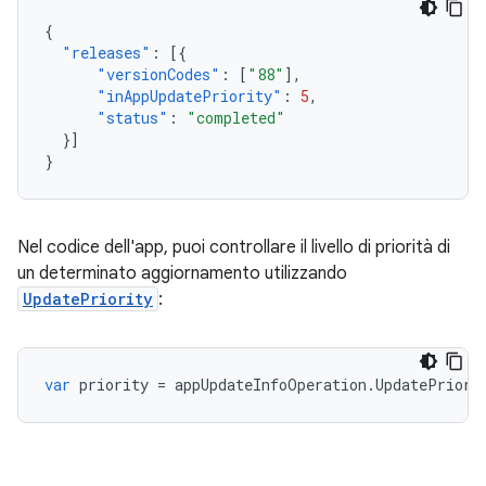
{
"releases"
:
[{
"versionCodes"
:
[
"88"
],
"inAppUpdatePriority"
:
5
,
"status"
:
"completed"
}]
}
Nel codice dell'app, puoi controllare il livello di priorità di
un determinato aggiornamento utilizzando
UpdatePriority
:
var
priority
=
appUpdateInfoOperation
.
UpdatePriori