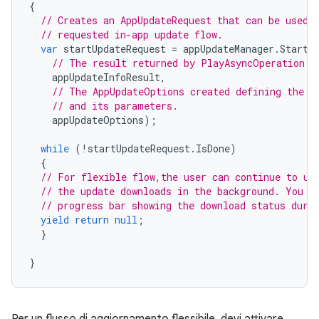
{
// Creates an AppUpdateRequest that can be used 
// requested in-app update flow.
var
startUpdateRequest
=
appUpdateManager
.
StartU
// The result returned by PlayAsyncOperation.G
appUpdateInfoResult
,
// The AppUpdateOptions created defining the r
// and its parameters.
appUpdateOptions
);
while
(
!
startUpdateRequest
.
IsDone
)
{
// For flexible flow,the user can continue to us
// the update downloads in the background. You c
// progress bar showing the download status duri
yield
return
null
;
}
}