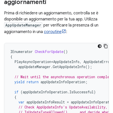
aggiornamenti
Prima di richiedere un aggiornamento, controlla se è
disponibile un aggiornamento per la tua app. Utilizza
AppUpdateManager
per verificare la presenza di un
aggiornamento in una
coroutine
:
IEnumerator
CheckForUpdate
()
{
PlayAsyncOperation<AppUpdateInfo
,
AppUpdateError
appUpdateManager
.
GetAppUpdateInfo
();
// Wait until the asynchronous operation complet
yield
return
appUpdateInfoOperation
;
if
(
appUpdateInfoOperation
.
IsSuccessful
)
{
var
appUpdateInfoResult
=
appUpdateInfoOperati
// Check AppUpdateInfo's UpdateAvailability, U
// IsUpdateTypeAllowed(), ... and decide wheth