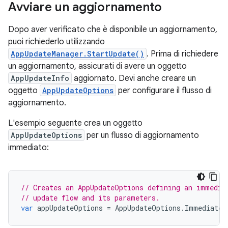
Avviare un aggiornamento
Dopo aver verificato che è disponibile un aggiornamento,
puoi richiederlo utilizzando
AppUpdateManager.StartUpdate()
. Prima di richiedere
un aggiornamento, assicurati di avere un oggetto
AppUpdateInfo
aggiornato. Devi anche creare un
oggetto
AppUpdateOptions
per configurare il flusso di
aggiornamento.
L'esempio seguente crea un oggetto
AppUpdateOptions
per un flusso di aggiornamento
immediato:
// Creates an AppUpdateOptions defining an immedia
// update flow and its parameters.
var
appUpdateOptions
=
AppUpdateOptions
.
ImmediateA