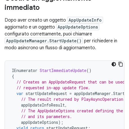
immediato
Dopo aver creato un oggetto
AppUpdateInfo
aggiornato e un oggetto
AppUpdateOptions
configurato correttamente, puoi chiamare
AppUpdateManager.StartUpdate()
per richiedere in
modo asincrono un flusso di aggiornamento.
IEnumerator
StartImmediateUpdate
()
{
// Creates an AppUpdateRequest that can be used 
// requested in-app update flow.
var
startUpdateRequest
=
appUpdateManager
.
StartU
// The result returned by PlayAsyncOperation.G
appUpdateInfoResult
,
// The AppUpdateOptions created defining the r
// and its parameters.
appUpdateOptions
);
yield
return
startUpdateRequest
;