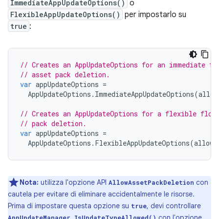
ImmediateAppUpdateOptions()
o
FlexibleAppUpdateOptions()
per impostarlo su
true
:
// Creates an AppUpdateOptions for an immediate fl
// asset pack deletion.
var
appUpdateOptions
=
AppUpdateOptions
.
ImmediateAppUpdateOptions
(
allow
// Creates an AppUpdateOptions for a flexible flow
// pack deletion.
var
appUpdateOptions
=
AppUpdateOptions
.
FlexibleAppUpdateOptions
(
allowA
Nota:
utilizza l'opzione API
con
AllowAssetPackDeletion
cautela per evitare di eliminare accidentalmente le risorse.
Prima di impostare questa opzione su
, devi controllare
true
con l'opzione
AppUpdateManager.IsUpdateTypeAllowed()