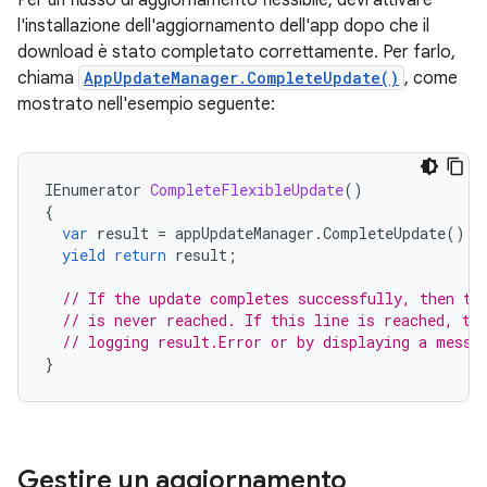
Per un flusso di aggiornamento flessibile, devi attivare
l'installazione dell'aggiornamento dell'app dopo che il
download è stato completato correttamente. Per farlo,
chiama
AppUpdateManager.CompleteUpdate()
, come
mostrato nell'esempio seguente:
IEnumerator
CompleteFlexibleUpdate
()
{
var
result
=
appUpdateManager
.
CompleteUpdate
();
yield
return
result
;
// If the update completes successfully, then th
// is never reached. If this line is reached, th
// logging result.Error or by displaying a messa
}
Gestire un aggiornamento