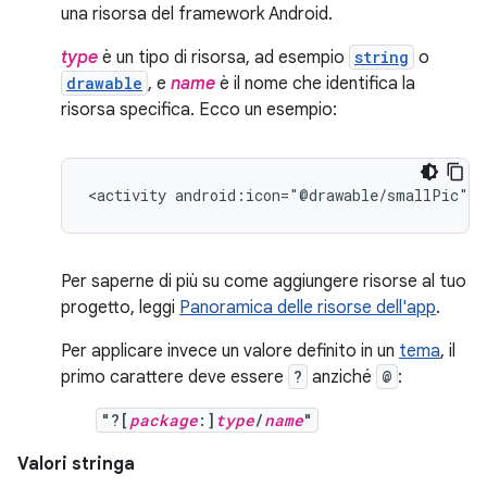
una risorsa del framework Android.
type
è un tipo di risorsa, ad esempio
string
o
drawable
, e
name
è il nome che identifica la
risorsa specifica. Ecco un esempio:
<activity
android:icon="@drawable/smallPic"
.
Per saperne di più su come aggiungere risorse al tuo
progetto, leggi
Panoramica delle risorse dell'app
.
Per applicare invece un valore definito in un
tema
, il
primo carattere deve essere
?
anziché
@
:
"?[
package
:]
type
/
name
"
Valori stringa