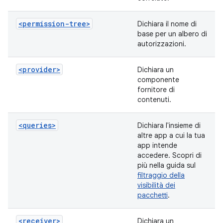
<permission-tree>
Dichiara il nome di
base per un albero di
autorizzazioni.
<provider>
Dichiara un
componente
fornitore di
contenuti.
<queries>
Dichiara l'insieme di
altre app a cui la tua
app intende
accedere. Scopri di
più nella guida sul
filtraggio della
visibilità dei
pacchetti
.
<receiver>
Dichiara un