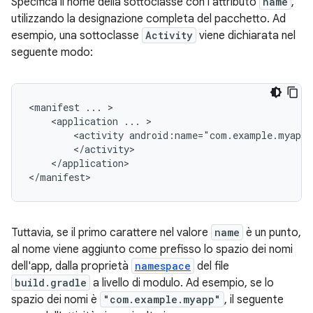
Specifica il nome della sottoclasse con l'attributo
name
,
utilizzando la designazione completa del pacchetto. Ad
esempio, una sottoclasse
Activity
viene dichiarata nel
seguente modo:
<manifest
...
<application
...
<activity
android:name="com.example.myapp.
</application>

</manifest>
Tuttavia, se il primo carattere nel valore
name
è un punto,
al nome viene aggiunto come prefisso lo spazio dei nomi
dell'app, dalla proprietà
namespace
del file
build.gradle
a livello di modulo. Ad esempio, se lo
spazio dei nomi è
"com.example.myapp"
, il seguente