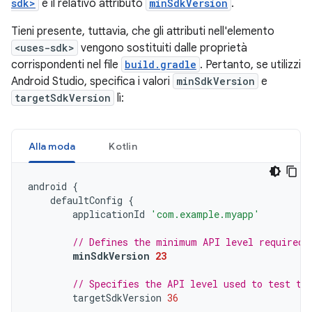
sdk>
e il relativo attributo
minSdkVersion
.
Tieni presente, tuttavia, che gli attributi nell'elemento
<uses-sdk>
vengono sostituiti dalle proprietà
corrispondenti nel file
build.gradle
. Pertanto, se utilizzi
Android Studio, specifica i valori
minSdkVersion
e
targetSdkVersion
lì:
Alla moda
Kotlin
android
{
defaultConfig
{
applicationId
'com.example.myapp'
// Defines the minimum API level required 
minSdkVersion
23
// Specifies the API level used to test th
targetSdkVersion
36
...