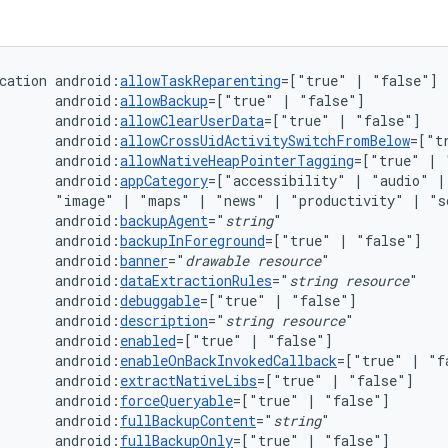
cation
android:
allowTaskReparenting
=["true"
|
android:
allowBackup
=["true"
|
android:
allowClearUserData
=["true"
|
android:
allowCrossUidActivitySwitchFromBelow
=["t
android:
allowNativeHeapPointerTagging
=["true"
|
android:
appCategory
=["accessibility"
|
"audio"
|
"image"
|
"maps"
|
"news"
|
"productivity"
|
"s
android:
backupAgent
="
string
android:
backupInForeground
=["true"
|
android:
banner
="
drawable
resource
android:
dataExtractionRules
="
string
resource
android:
debuggable
=["true"
|
android:
description
="
string
resource
android:
enabled
=["true"
|
android:
enableOnBackInvokedCallback
=["true"
|
android:
extractNativeLibs
=["true"
|
android:
forceQueryable
=["true"
|
android:
fullBackupContent
="
string
android:
fullBackupOnly
=["true"
|