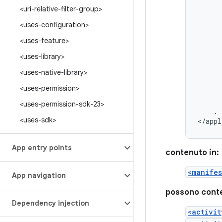
<uri-relative-filter-group>
<uses-configuration>
<uses-feature>
<uses-library>
<uses-native-library>
<uses-permission>
<uses-permission-sdk-23>
.
<uses-sdk>
</appl
App entry points
contenuto in:
<manifes
App navigation
possono cont
Dependency injection
<activit