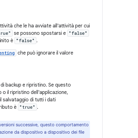
tività che le ha avviate all'attività per cui
true"
se possono spostarsi e
"false"
finito è
"false"
.
enting
che può ignorare il valore
 di backup e ripristino. Se questo
o il ripristino dell'applicazione,
alvataggio di tutti i dati
tributo è
"true"
.
 o versioni successive, questo comportamento
razione da dispositivo a dispositivo dei file