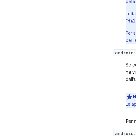
della
Tutta
"fal
Per s
per l
android:
Se c
ha v
dall'
N
Le ap
Per 
android: