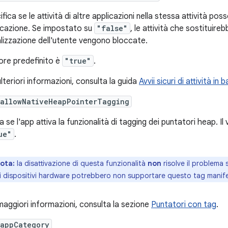
ifica se le attività di altre applicazioni nella stessa attività 
icazione. Se impostato su
"false"
, le attività che sostituire
alizzazione dell'utente vengono bloccate.
lore predefinito è
"true"
.
ulteriori informazioni, consulta la guida
Avvii sicuri di attività in
:allowNativeHeapPointerTagging
a se l'app attiva la funzionalità di tagging dei puntatori heap. Il
ue"
.
ota:
la disattivazione di questa funzionalità
non
risolve il problema s
i dispositivi hardware potrebbero non supportare questo tag manife
maggiori informazioni, consulta la sezione
Puntatori con tag
.
:appCategory