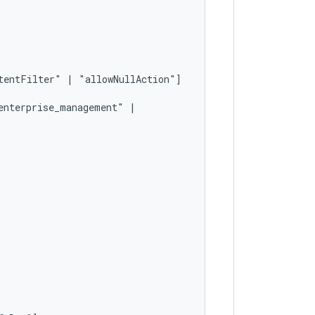
tentFilter"
|
enterprise_management"