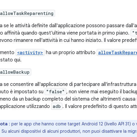
:allowTaskReparenting
a se le attività definite dall'applicazione possono passare dall'at
o affinità quando quest'ultima viene portata in primo piano.
"
vono rimanere nell'attività in cui hanno iniziato. Il valore prede
emento
<activity>
ha un proprio attributo
allowTaskRepar
stato qui.
:allowBackup
a se consentire all'applicazione di partecipare all'infrastruttura
ibuto è impostato su
"false"
, non viene mai eseguito il backup 
eno da un backup completo del sistema che altrimenti causa il s
'applicazione utilizzando
adb
. Il valore predefinito di questo at
ota
: per le app che hanno come target Android 12 (livello API 31)
. Su alcuni dispositivi di alcuni produttori, non puoi disattivare la mig