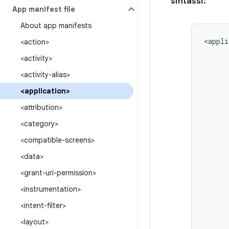
sintassi:
App manifest file
About app manifests
<appli
<action>
<activity>
<activity-alias>
<application>
<attribution>
<category>
<compatible-screens>
<data>
<grant-uri-permission>
<instrumentation>
<intent-filter>
<layout>