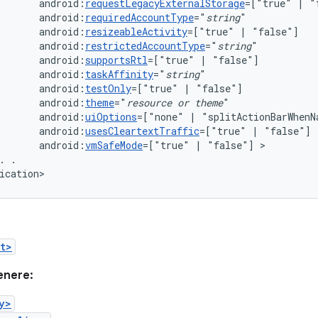
android:
requestLegacyExternalStorage
=["true"
|
android:
requiredAccountType
="
string
android:
resizeableActivity
=["true"
|
android:
restrictedAccountType
="
string
android:
supportsRtl
=["true"
|
android:
taskAffinity
="
string
android:
testOnly
=["true"
|
android:
theme
="
resource
or
theme
android:
uiOptions
=["none"
|
android:
usesCleartextTraffic
=["true"
|
android:
vmSafeMode
=["true"
|
"false"]
.
.

ication>
t>
enere:
y>