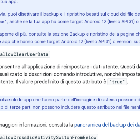
 tua app.
via, puoi disattivare il backup e il ripristino basati sul cloud dei fil
, anche se la tua app ha come target Android 12 (livello API 31) o
se"
aperne di più, consulta la sezione
Backup e ripristino
della pagina c
e app che hanno come target Android 12 (livello API 31) o versioni su
allowClearUserData
onsentire all'applicazione di reimpostare i dati utente. Questi d
isualizzato le descrizioni comando introduttive, nonché imposta
utente. Il valore predefinito di questo attributo è
"true"
.
ota
:solo le app che fanno parte dell'immagine di sistema possono di
p di terze parti non possono includere questo attributo nei file mani
maggiori informazioni, consulta la
panoramica del backup dei da
allowCrossUidActivitySwitchFromBelow