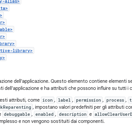
y-alias>
ata>
>
r>
able>
r>
brary>
tive-library>
y>
azione dell'applicazione. Questo elemento contiene elementi s
 dell'applicazione e ha attributi che possono influire su tutti i
uesti attributi, come
icon
,
label
,
permission
,
process
,
t
skReparenting
, impostano valori predefiniti per gli attributi 
me
debuggable
,
enabled
,
description
e
allowClearUser
mplesso e non vengono sostituiti dai componenti.