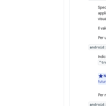
Spec
appl
visu
Il va
Per 
android
Indic
"tr
N
futur
Per 
android