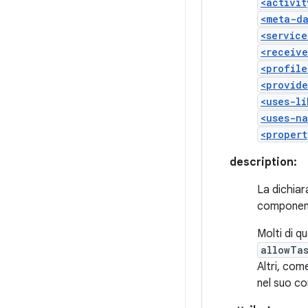
<activit
<meta-d
<service
<receive
<profile
<provide
<uses-li
<uses-na
<propert
description:
La dichiar
componenti
Molti di q
allowTa
Altri, co
nel suo co