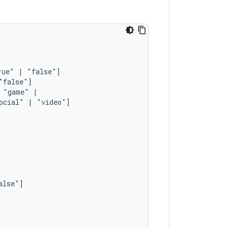
rue"
|
"game"
ocial"
|