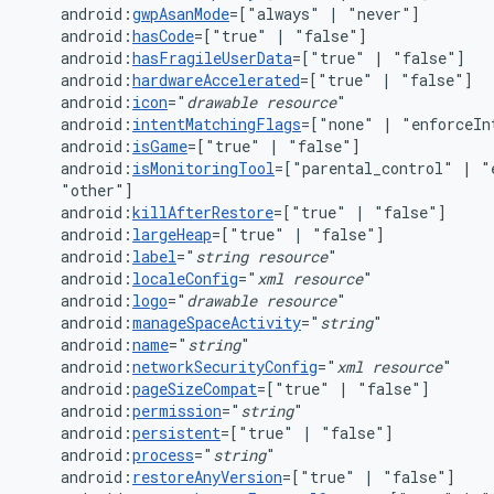
android:
gwpAsanMode
=["always"
|
android:
hasCode
=["true"
|
android:
hasFragileUserData
=["true"
|
android:
hardwareAccelerated
=["true"
|
android:
icon
="
drawable
resource
android:
intentMatchingFlags
=["none"
|
"enforceIn
android:
isGame
=["true"
|
android:
isMonitoringTool
=["parental_control"
|
"
android:
killAfterRestore
=["true"
|
android:
largeHeap
=["true"
|
android:
label
="
string
resource
android:
localeConfig
="
xml
resource
android:
logo
="
drawable
resource
android:
manageSpaceActivity
="
string
android:
name
="
string
android:
networkSecurityConfig
="
xml
resource
android:
pageSizeCompat
=["true"
|
android:
permission
="
string
android:
persistent
=["true"
|
android:
process
="
string
android:
restoreAnyVersion
=["true"
|