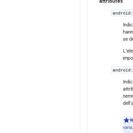
attributes
android
Indic
hann
se de
L'el
impo
android
Indic
attr
nemm
dell
N
varia