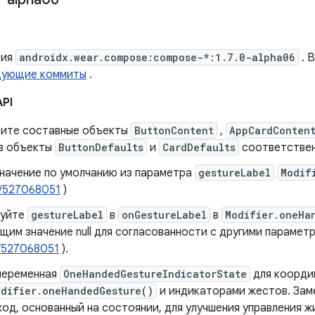
сия
androidx.wear.compose:compose-*:1.7.0-alpha06
. 
дующие коммиты
.
API
ите составные объекты
ButtonContent
,
AppCardConten
 в объекты
ButtonDefaults
и
CardDefaults
соответствен
значение по умолчанию из параметра
gestureLabel
Modif
/527068051
)
нуйте
gestureLabel
в
onGestureLabel
в
Modifier.oneHa
щим значение null для согласованности с другими парамет
/527068051
).
переменная
OneHandedGestureIndicatorState
для коорди
odifier.oneHandedGesture()
и индикаторами жестов. За
од, основанный на состоянии, для улучшения управления 