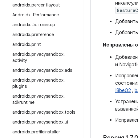
инкапсул
androidx
.
percentlayout
Gesture
Androidx
.
Performance
Добавить
androidx
.
фотопикер
Добавить
androidx
.
preference
androidx
.
print
Исправлены 
androidx
.
privacysandbox
.
Добавлена
activity
и Navigati
androidx
.
privacysandbox
.
ads
Исправлен
androidx
.
privacysandbox
.
состояни
plugins
I8be02
,
b
androidx
.
privacysandbox
.
Устранен
sdkruntime
вызванно
androidx
.
privacysandbox
.
tools
Исправлен
androidx
.
privacysandbox
.
ui
androidx
.
profileinstaller
Версия 1
.
7
.
0