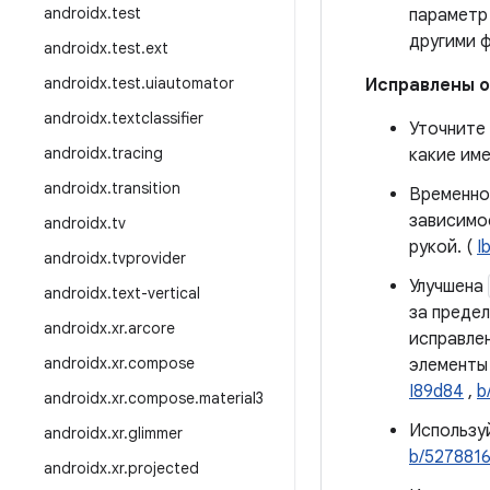
androidx
.
test
парамет
другими 
androidx
.
test
.
ext
androidx
.
test
.
uiautomator
Исправлены 
androidx
.
textclassifier
Уточните
androidx
.
tracing
какие им
androidx
.
transition
Временно
зависимо
androidx
.
tv
рукой. (
I
androidx
.
tvprovider
Улучшена
androidx
.
text-vertical
за предел
androidx
.
xr
.
arcore
исправлен
androidx
.
xr
.
compose
элементы 
I89d84
,
b
androidx
.
xr
.
compose
.
material3
Использу
androidx
.
xr
.
glimmer
b/527881
androidx
.
xr
.
projected