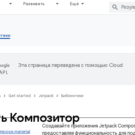
Развивать
Ещё
отеки
Эта страница переведена с помощью
Cloud
 API
.
s
Get started
Jetpack
Библиотеки
ь Композитор
Создавайте приложения Jetpack Compos
ompose.material
предоставляя функциональность для по