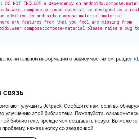
: DO NOT INCLUDE a dependency on androidx.compose.mater
oidx.wear.compose:compose-material is designed as a rep
an addition to androidx.compose.material:material.
here are features from that you feel are missing from
oidx.wear.compose:compose-material please raise a bug t
 дополнительной информации о зависимостях см. раздел
«
 связь
омогают улучшить Jetpack. Сообщите нам, если вы обнаруж
 по улучшению этой библиотеки. Пожалуйста, ознакомьтесь
этой библиотеке, прежде чем создавать новую. Вы можете
проблему, нажав кнопку со звездочкой.