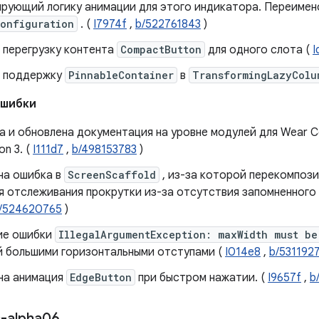
ирующий логику анимации для этого индикатора. Переимен
Configuration
. (
I7974f
,
b/522761843
)
 перегрузку контента
CompactButton
для одного слота (
I
 поддержку
PinnableContainer
в
TransformingLazyColu
ошибки
 ​​и обновлена ​​документация на уровне модулей для Wear C
on 3. (
I111d7
,
b/498153783
)
а ​​ошибка в
ScreenScaffold
, из-за которой перекомпози
я отслеживания прокрутки из-за отсутствия запомненного
/524620765
)
ие ошибки
IllegalArgumentException: maxWidth must be
й большими горизонтальными отступами (
I014e8
,
b/531192
а ​​анимация
EdgeButton
при быстром нажатии. (
I9657f
,
b
-alpha06