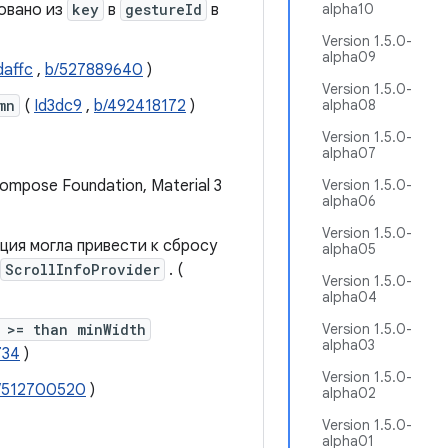
овано из
key
в
gestureId
в
alpha10
Version 1.5.0-
alpha09
daffc
,
b/527889640
)
Version 1.5.0-
mn
(
Id3dc9
,
b/492418172
)
alpha08
Version 1.5.0-
alpha07
ompose Foundation, Material 3
Version 1.5.0-
alpha06
Version 1.5.0-
ция могла привести к сбросу
alpha05
ScrollInfoProvider
. (
Version 1.5.0-
alpha04
 >= than minWidth
Version 1.5.0-
alpha03
734
)
Version 1.5.0-
/512700520
)
alpha02
Version 1.5.0-
alpha01