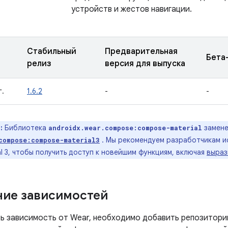
устройств и жестов навигации.
Стабильный
Предварительная
Бета
релиз
версия для выпуска
г.
1.6.2
-
-
:
Библиотека
замене
androidx.wear.compose:compose-material
. Мы рекомендуем разработчикам и
compose:compose-material3
l 3, чтобы получить доступ к новейшим функциям, включая
выраз
ие зависимостей
ь зависимость от Wear, необходимо добавить репозиторий