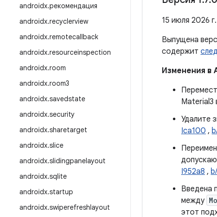
androidx
.
рекомендация
15 июля 2026 г.
androidx
.
recyclerview
androidx
.
remotecallback
Выпущена вер
содержит
сле
androidx
.
resourceinspection
androidx
.
room
Изменения в 
androidx
.
room3
Перемест
androidx
.
savedstate
Material3
androidx
.
security
Удалите 
androidx
.
sharetarget
Ica100
,
b
androidx
.
slice
Переиме
допускаю
androidx
.
slidingpanelayout
I952a8
,
b
androidx
.
sqlite
Введена 
androidx
.
startup
между
M
androidx
.
swiperefreshlayout
этот подх