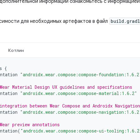
 дополнительной информации ознакомьтесь с информацие
симости для необходимых артефактов в файл
build.grad
Котлин
s
{
ntation
"androidx.wear.compose:compose-foundation:1.6.2
Wear Material Design UX guidelines and specifications
ntation
"androidx.wear.compose:compose-material:1.6.2"
integration between Wear Compose and Androidx Navigation
ntation
"androidx.wear.compose:compose-navigation:1.6.2
Wear preview annotations
ntation
(
"androidx.wear.compose:compose-ui-tooling:1.6.2