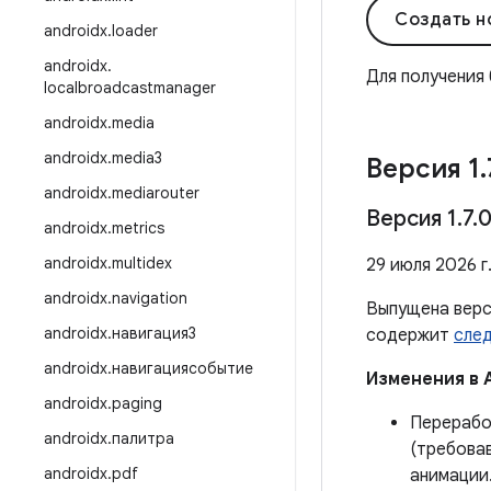
Создать н
androidx
.
loader
androidx
.
Для получения
localbroadcastmanager
androidx
.
media
androidx
.
media3
Версия 1
.
androidx
.
mediarouter
Версия 1
.
7
.
0
androidx
.
metrics
androidx
.
multidex
29 июля 2026 г
androidx
.
navigation
Выпущена вер
androidx
.
навигация3
содержит
сле
androidx
.
навигациясобытие
Изменения в 
androidx
.
paging
Перерабо
androidx
.
палитра
(требова
androidx
.
pdf
анимации