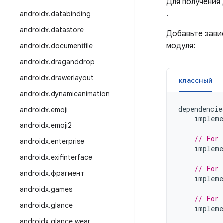
Для получения
.
androidx
.
databinding
androidx
.
datastore
Добавьте зави
модуля:
androidx
.
documentfile
androidx
.
draganddrop
androidx
.
drawerlayout
классный
androidx
.
dynamicanimation
dependencie
androidx
.
emoji
impleme
androidx
.
emoji2
// For 
androidx
.
enterprise
impleme
androidx
.
exifinterface
// For 
androidx
.
фрагмент
impleme
androidx
.
games
// For 
androidx
.
glance
impleme
androidx
.
glance
.
wear