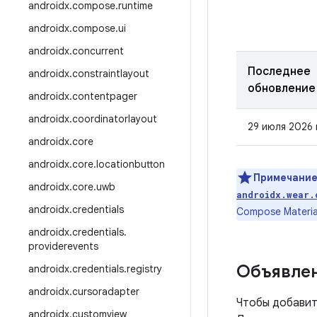
androidx
.
compose
.
runtime
androidx
.
compose
.
ui
androidx
.
concurrent
Последнее
androidx
.
constraintlayout
обновление
androidx
.
contentpager
androidx
.
coordinatorlayout
29 июля 2026 
androidx
.
core
androidx
.
core
.
locationbutton
Примечание
androidx
.
core
.
uwb
androidx.wear.
androidx
.
credentials
Compose Materia
androidx
.
credentials
.
providerevents
Объявлен
androidx
.
credentials
.
registry
androidx
.
cursoradapter
Чтобы добавит
androidx
.
customview