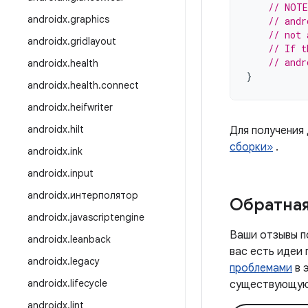
// NOTE
androidx
.
graphics
// andr
// not 
androidx
.
gridlayout
// If t
// andr
androidx
.
health
}
androidx
.
health
.
connect
androidx
.
heifwriter
androidx
.
hilt
Для получения
сборки»
.
androidx
.
ink
androidx
.
input
androidx
.
интерполятор
Обратная
androidx
.
javascriptengine
Ваши отзывы п
androidx
.
leanback
вас есть идеи
androidx
.
legacy
проблемами
в 
androidx
.
lifecycle
существующую 
androidx
.
lint