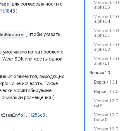
Version 1.4.0-
Page
для согласованности с
alpha05
2761843
)
Version 1.4.0-
alpha04
Version 1.4.0-
dedGesture
, чтобы указать,
alpha03
Version 1.4.0-
alpha02
о умолчанию из-за проблем с
т Wear SDK или жесты одной
Version 1.4.0-
alpha01
Версия 1.3
щения элементов, выходящих
Версия 1.3.1
ран, а не исчезать. Также
мически масштабируемые
Версия 1.3.0
я анимации размещения (
Version 1.3.0-
rc01
utItemInfo
. (
I256e3
,
Version 1.3.0-
beta02
Version 1.3.0-