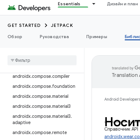
Essentials
Дизайн и план
androidx.camera.viewfinder
androidx.car
GET STARTED
JETPACK
androidx.car.app
androidx.cardview
Обзор
Руководства
Примеры
Библи
androidx
.
коллекция
androidx
.
compose
androidx
.
compose
.
animation
Translation
androidx
.
compose
.
compiler
androidx
.
compose
.
foundation
androidx
.
compose
.
material
Android Developer
androidx
.
compose
.
material3
androidx
.
compose
.
material3
.
Носит
adaptive
Справочник API
androidx
.
compose
.
remote
androidx.wear.c