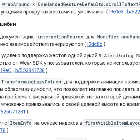
р
wrapAround
к
OneHandedGestureDefaults.scrollToNext
функциями прокрутки жестами по умолчанию. (
I9e1e3
,
b/52
ошибки
 документацию
interactionSource
для
Modifier.oneHan
енно взаимодействия генерируются (
I2dc8d
).
 удалена поддержка жестов одной рукой в
AlertDialog
п
стью от Wear SDK у пользователей, которые не использую
b19e0
,
b/503841738
)
TransformingLazyColumn
для поддержки анимации разме
ы области видимости, что позволяет им плавно покидать эк
а ​​проблема с визуальной привязкой, из-за которой дина
мгновенно привязывались к своей целевой высоте во врем
/525071281
).
йте
ItemInfo
на основе индекса в
firstVisibleItemLayo
678
)