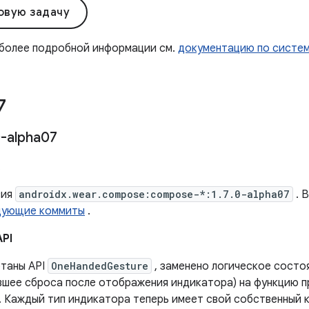
овую задачу
 более подробной информации см.
документацию по систе
7
-alpha07
.
сия
androidx.wear.compose:compose-*:1.7.0-alpha07
. 
дующие коммиты
.
API
таны API
OneHandedGesture
, заменено логическое состо
вшее сброса после отображения индикатора) на функцию п
. Каждый тип индикатора теперь имеет свой собственный 