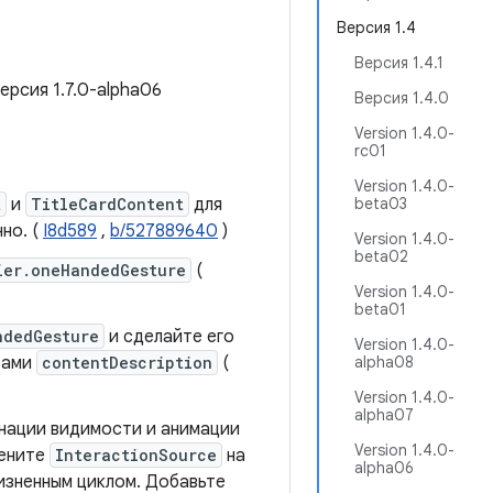
Версия 1.4
Версия 1.4.1
Версия 1.7.0-alpha06
Версия 1.4.0
Version 1.4.0-
rc01
Version 1.4.0-
t
и
TitleCardContent
для
beta03
но. (
I8d589
,
b/527889640
)
Version 1.4.0-
beta02
ier.oneHandedGesture
(
Version 1.4.0-
beta01
ndedGesture
и сделайте его
Version 1.4.0-
рами
contentDescription
(
alpha08
Version 1.4.0-
alpha07
нации видимости и анимации
Version 1.4.0-
мените
InteractionSource
на
alpha06
жизненным циклом. Добавьте