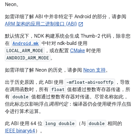
Neon。
如需详细了解 ABI 中并非特定于 Android 的部分，请参阅
ARM 架构的应用二进制接口 (ABI)
默认情况下，NDK 构建系统会生成 Thumb-2 代码，除非您
在
Android.mk
中针对 ndk-build 使用
LOCAL_ARM_MODE
，或在配置
CMake
时使用
ANDROID_ARM_MODE
。
如需详细了解 Neon 的历史，请参阅
Neon 支持
。
出于历史原因，此 ABI 使用
-mfloat-abi=softfp
，导致
在调用函数时，所有
float
值都通过整数寄存器传递，所
有
double
值都通过整数寄存器对传递。尽管名称如此，
但此标志仅影响浮点
调用约定
：编译器仍会使用硬件浮点指
令进行算术运算。
此 ABI 使用 64 位
long double
（与
double
相同的
IEEE binary64
）。