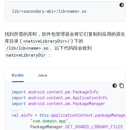
找到所需的库时，软件包管理器会将它们复制到应用的原生
库目录 (
<nativeLibraryDir>/
) 下的
/lib/lib<name>.so
。以下代码段会收到
nativeLibraryDir
：
Kotlin
Java
import
android.content.pm.PackageInfo
import
android.content.pm.ApplicationInfo
import
android.content.pm.PackageManager
...
val
ainfo
=
this
.
applicationContext
.
packageManager
.
"com.domain.app"
,
PackageManager
.
GET_SHARED_LIBRARY_FILES