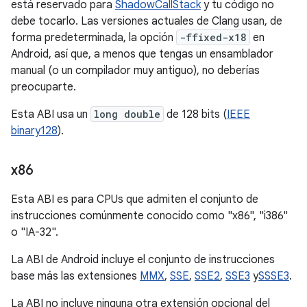
está reservado para
ShadowCallStack
y tu código no
debe tocarlo. Las versiones actuales de Clang usan, de
forma predeterminada, la opción
-ffixed-x18
en
Android, así que, a menos que tengas un ensamblador
manual (o un compilador muy antiguo), no deberías
preocuparte.
Esta ABI usa un
long double
de 128 bits (
IEEE
binary128
).
x86
Esta ABI es para CPUs que admiten el conjunto de
instrucciones comúnmente conocido como "x86", "i386"
o "IA-32".
La ABI de Android incluye el conjunto de instrucciones
base más las extensiones
MMX
,
SSE
,
SSE2
,
SSE3
y
SSSE3
.
La ABI no incluye ninguna otra extensión opcional del