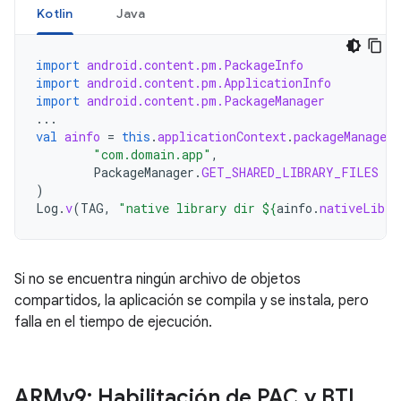
Kotlin
Java
import
android.content.pm.PackageInfo
import
android.content.pm.ApplicationInfo
import
android.content.pm.PackageManager
...
val
ainfo
=
this
.
applicationContext
.
packageManager
.
"com.domain.app"
,
PackageManager
.
GET_SHARED_LIBRARY_FILES
)
Log
.
v
(
TAG
,
"native library dir 
${
ainfo
.
nativeLibra
Si no se encuentra ningún archivo de objetos
compartidos, la aplicación se compila y se instala, pero
falla en el tiempo de ejecución.
ARMv9: Habilitación de PAC y BTI