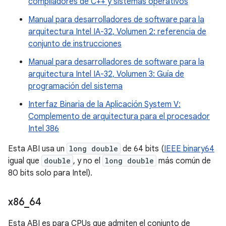
compiladores de C++ y sistemas operativos
Manual para desarrolladores de software para la
arquitectura Intel IA-32, Volumen 2: referencia de
conjunto de instrucciones
Manual para desarrolladores de software para la
arquitectura Intel IA-32, Volumen 3: Guía de
programación del sistema
Interfaz Binaria de la Aplicación System V:
Complemento de arquitectura para el procesador
Intel 386
Esta ABI usa un
long double
de 64 bits (
IEEE binary64
igual que
double
, y no el
long double
más común de
80 bits solo para Intel).
x86
_
64
Esta ABI es para CPUs que admiten el conjunto de