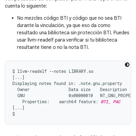
cuenta lo siguiente:
No mezcles código BTI y código que no sea BTI
durante la vinculación, ya que eso da como
resultado una biblioteca sin protección BTI. Puedes
usar llvm-readelf para verificar si tu biblioteca
resultante tiene o no la nota BTI.
$ llvm-readelf --notes LIBRARY.so

[...]

Displaying notes found in: .note.gnu.property

  Owner                Data size    Description

  GNU                  0x00000010   NT_GNU_PROPERT
    Properties:    aarch64 feature: 
BTI, PAC
[...]
