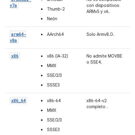
v7a
con dispositivos
Thumb-2
ARMv5 y v6.
Neón
arm64-
AArch64
Solo Armv8.0.
v8a
x86
x86 (IA-32)
No admite MOVBE
o SSE4.
MMX
SSE/2/3
SSSE3
x86_64
x86-64
x86-64-v2
completo
.
MMX
SSE/2/3
SSSE3