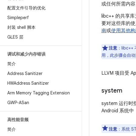
或任何所需内容
配置文件引导的优化
libc++ 的共享
Simpleperf
要对这些库的使
封装 shell 脚本
南
或
使用其他构
GLES 层
注意
：libc
调试和减少内存错误
用，此步骤会自动
简介
LLVM 项目受 
Address Sanitizer
HWAddress Sanitizer
system
Arm Memory Tagging Extension
GWP-ASan
system 运行
Android 系统中
高性能音频
注意
：系统 S
简介