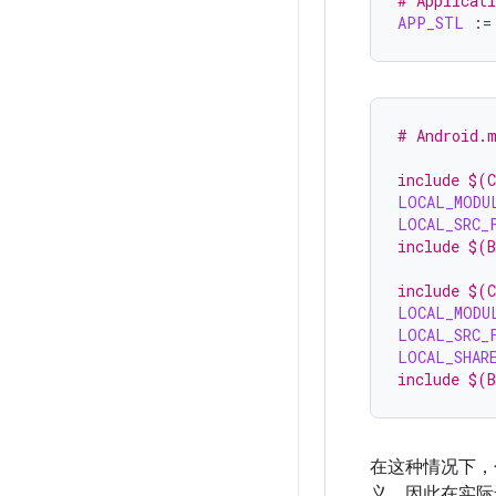
# Applicat
APP_STL
:=
# Android.
include $(
LOCAL_MODU
LOCAL_SRC_
include $(
include $(
LOCAL_MODU
LOCAL_SRC_
LOCAL_SHAR
include $(
在这种情况下，
义，因此在实际