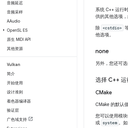
音频延迟
系统 C++ 运
音频采样
供的其他选项，此
AAudio
除
<cstdio>
等
Open
SL ES
他选项。
原生 MIDI API
其他资源
none
另外，您还可选
Vulkan
简介
选择 C++ 
开始使用
设计准则
CMake
着色器编译器
CMake 的默认
验证层
您可以使用模
广色域支持
或
system
。如