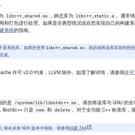
。
库为
libc++_shared.so
，静态库为
libc++_static.a
。通常情
用和打包进行处理。如果是非典型情况或在您实现自己的构建系
建系统
的指南。
++ 不是系统库。如果您使用
，就必须将该库添加到您的应
libc++_shared.so
完成。
Apache 许可 v2.0 约束，LLVM 除外。如需了解详情，请参阅
许可
时指的是
/system/lib/libstdc++.so
。请勿将该库与 GNU 的全功能
，libstdc++ 只是
new
和
delete
。对于全功能 C++ 标准库，请使
TL 将在未来 NDK 版本中移除。请参阅
问题 744
。