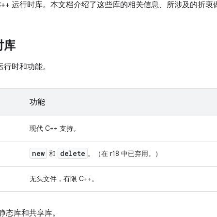
种 C++ 运行时库。本文档介绍了这些库的相关信息、所涉及的折
时库
+ 运行时和功能。
功能
现代 C++ 支持。
new
delete
和
。（在 r18 中已弃用。）
无头文件，有限 C++。
提供静态库和共享库。