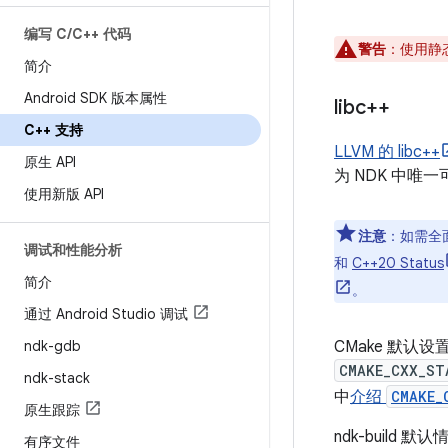
编写 C
/
C++ 代码
警告
：使用静
简介
Android SDK 版本属性
libc++
C++ 支持
LLVM 的 libc++
原生 API
为 NDK 中唯一
使用新版 API
注意
：如需全
调试和性能分析
和
C++20 Status
简介
。
通过 Android Studio 调试
ndk-gdb
CMake 默认设
CMAKE_CXX_ST
ndk-stack
中
介绍
CMAKE_
原生跟踪
ndk-build 
有序文件