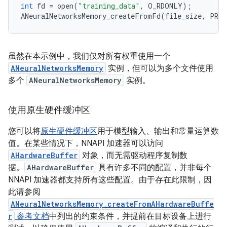
int
fd
=
open
(
"training_data"
,
O_RDONLY
);
ANeuralNetworksMemory_createFromFd
(
file_size
,
PROT
虽然在本示例中，我们仅对所有权重使用一个
ANeuralNetworksMemory
实例，但可以为多个文件使用
多个
ANeuralNetworksMemory
实例。
使用原生硬件缓冲区
您可以将
原生硬件缓冲区
用于模型输入、输出和常量运算数
值。在某些情况下，NNAPI 加速器可以访问
AHardwareBuffer
对象，而无需驱动程序复制数
据。
AHardwareBuffer
具有许多不同的配置，并非每个
NNAPI 加速器都支持所有这些配置。由于存在此限制，因
此请参阅
ANeuralNetworksMemory_createFromAHardwareBuffe
r
参考文档
中列出的约束条件，并提前在目标设备上进行