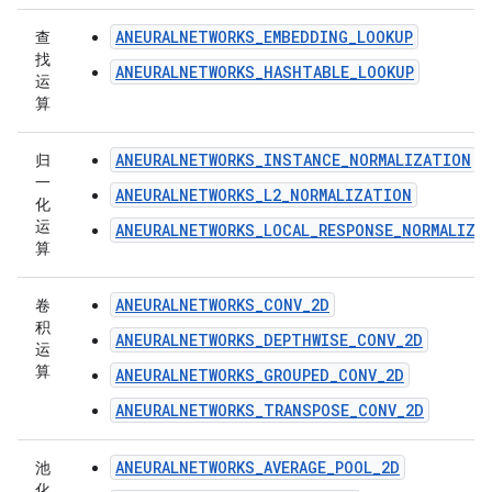
ANEURALNETWORKS_EMBEDDING_LOOKUP
查
找
ANEURALNETWORKS_HASHTABLE_LOOKUP
运
算
ANEURALNETWORKS_INSTANCE_NORMALIZATION
归
一
ANEURALNETWORKS_L2_NORMALIZATION
化
运
ANEURALNETWORKS_LOCAL_RESPONSE_NORMALIZA
算
ANEURALNETWORKS_CONV_2D
卷
积
ANEURALNETWORKS_DEPTHWISE_CONV_2D
运
算
ANEURALNETWORKS_GROUPED_CONV_2D
ANEURALNETWORKS_TRANSPOSE_CONV_2D
ANEURALNETWORKS_AVERAGE_POOL_2D
池
化