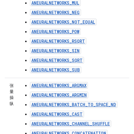
ANEURALNETWORKS_MUL
ANEURALNETWORKS_NEG
ANEURALNETWORKS_NOT_EQUAL
ANEURALNETWORKS_POW
ANEURALNETWORKS_RSQRT
ANEURALNETWORKS_SIN
ANEURALNETWORKS_SQRT
ANEURALNETWORKS_SUB
ANEURALNETWORKS_ARGMAX
张
量
ANEURALNETWORKS_ARGMIN
操
纵
ANEURALNETWORKS_BATCH_TO_SPACE_ND
ANEURALNETWORKS_CAST
ANEURALNETWORKS_CHANNEL_SHUFFLE
ANEURALNETWORKS_CONCATENATION