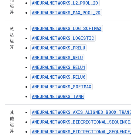
ANEURALNETWORKS_L2_POOL_2D
运
算
ANEURALNETWORKS_MAX_POOL_2D
ANEURALNETWORKS_LOG_SOFTMAX
激
活
ANEURALNETWORKS_LOGISTIC
运
算
ANEURALNETWORKS_PRELU
ANEURALNETWORKS_RELU
ANEURALNETWORKS_RELU1
ANEURALNETWORKS_RELU6
ANEURALNETWORKS_SOFTMAX
ANEURALNETWORKS_TANH
ANEURALNETWORKS_AXIS_ALIGNED_BBOX_TRANSF
其
他
ANEURALNETWORKS_BIDIRECTIONAL_SEQUENCE_L
运
算
ANEURALNETWORKS_BIDIRECTIONAL_SEQUENCE_R