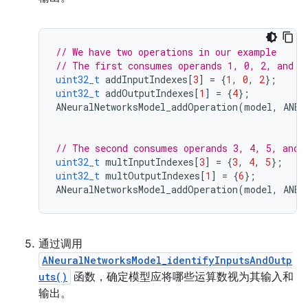
// We have two operations in our example
// The first consumes operands 1, 0, 2, and p
uint32_t
addInputIndexes
[
3
]
=
{
1
,
0
,
2
};
uint32_t
addOutputIndexes
[
1
]
=
{
4
};
ANeuralNetworksModel_addOperation
(
model
,
ANEU
// The second consumes operands 3, 4, 5, and 
uint32_t
multInputIndexes
[
3
]
=
{
3
,
4
,
5
};
uint32_t
multOutputIndexes
[
1
]
=
{
6
};
ANeuralNetworksModel_addOperation
(
model
,
ANEU
通过调用
ANeuralNetworksModel_identifyInputsAndOutp
uts()
函数，确定模型应将哪些运算数视为其输入和
输出。