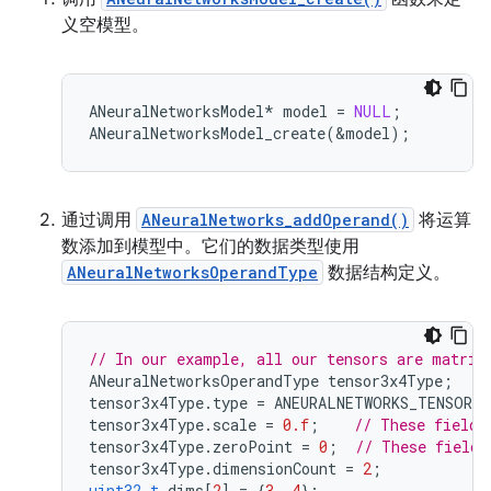
义空模型。
ANeuralNetworksModel
*
model
=
NULL
;
ANeuralNetworksModel_create
(
&
model
);
通过调用
ANeuralNetworks_addOperand()
将运算
数添加到模型中。它们的数据类型使用
ANeuralNetworksOperandType
数据结构定义。
// In our example, all our tensors are matric
ANeuralNetworksOperandType
tensor3x4Type
;
tensor3x4Type
.
type
=
ANEURALNETWORKS_TENSOR_
tensor3x4Type
.
scale
=
0.f
;
// These fields
tensor3x4Type
.
zeroPoint
=
0
;
// These fields
tensor3x4Type
.
dimensionCount
=
2
;
uint32_t
dims
[
2
]
=
{
3
,
4
};