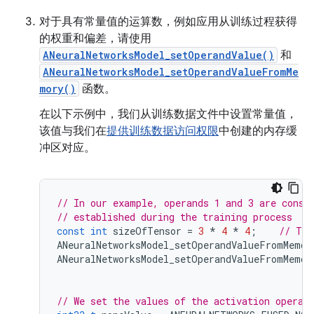
对于具有常量值的运算数，例如应用从训练过程获得
的权重和偏差，请使用
ANeuralNetworksModel_setOperandValue()
和
ANeuralNetworksModel_setOperandValueFromMe
mory()
函数。
在以下示例中，我们从训练数据文件中设置常量值，
该值与我们在
提供训练数据访问权限
中创建的内存缓
冲区对应。
// In our example, operands 1 and 3 are const
// established during the training process
const
int
sizeOfTensor
=
3
*
4
*
4
;
// The
ANeuralNetworksModel_setOperandValueFromMemor
ANeuralNetworksModel_setOperandValueFromMemor
// We set the values of the activation operan