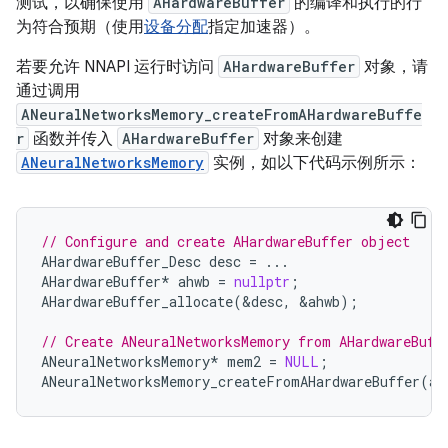
测试，以确保使用
AHardwareBuffer
的编译和执行的行
为符合预期（使用
设备分配
指定加速器）。
若要允许 NNAPI 运行时访问
AHardwareBuffer
对象，请
通过调用
ANeuralNetworksMemory_createFromAHardwareBuffe
r
函数并传入
AHardwareBuffer
对象来创建
ANeuralNetworksMemory
实例，如以下代码示例所示：
// Configure and create AHardwareBuffer object
AHardwareBuffer_Desc
desc
=
...
AHardwareBuffer
*
ahwb
=
nullptr
;
AHardwareBuffer_allocate
(
&
desc
,
&
ahwb
);
// Create ANeuralNetworksMemory from AHardwareBuff
ANeuralNetworksMemory
*
mem2
=
NULL
;
ANeuralNetworksMemory_createFromAHardwareBuffer
(
ah