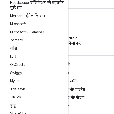
Headspace ऐप्लिकेशन की बेहतरीन
सुविधाएं
Mercari - ईमेल लिखना
Microsoft
Microsoft - Camera
X
WeChat
WeChat पर Android
Zomato
Developers को फ़ॉलो करें
जोश
Lyft
ANDROID के बारे में ज़्यादा
खोजें
Ok
Credit
जानें
Swiggy
गेमिंग
Android
My
Jio
मशीन लर्निंग
Android for Enterprise
Jio
Saavn
सेहत और फ़िटनेस
सुरक्षा
Tik
Tok
कैमरा और मीडिया
सोर्स
फ़ुटू
निजता
समाचार
Share
Chat
5G