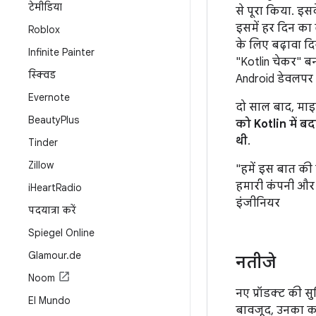
टेमीडिया
से पूरा किया. इ
इसमें हर दिन का
Roblox
के लिए बढ़ावा दि
Infinite Painter
"Kotlin चेकर" ब
स्क्विड
Android डेवलपर ख
Evernote
दो साल बाद, माइग
Beauty
Plus
को Kotlin में 
थी
.
Tinder
Zillow
"हमें इस बात की 
हमारी कंपनी और सॉ
i
Heart
Radio
इंजीनियर
पदयात्रा करें
Spiegel Online
Glamour
.
de
नतीजे
Noom
नए प्रॉडक्ट की सु
El Mundo
बावजूद, उनका को