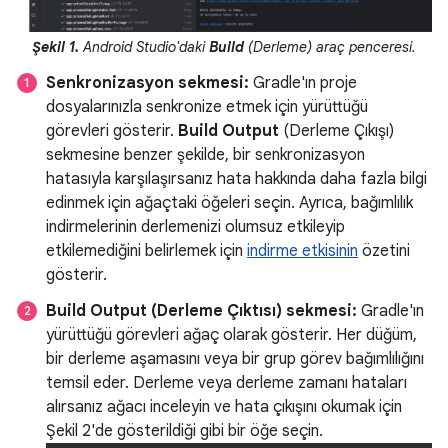
Şekil 1.
Android Studio'daki
Build
(Derleme) araç penceresi.
Senkronizasyon sekmesi:
Gradle'ın proje
dosyalarınızla senkronize etmek için yürüttüğü
görevleri gösterir.
Build Output
(Derleme Çıkışı)
sekmesine benzer şekilde, bir senkronizasyon
hatasıyla karşılaşırsanız hata hakkında daha fazla bilgi
edinmek için ağaçtaki öğeleri seçin. Ayrıca, bağımlılık
indirmelerinin derlemenizi olumsuz etkileyip
etkilemediğini belirlemek için
indirme etkisinin
özetini
gösterir.
Build Output (Derleme Çıktısı) sekmesi:
Gradle'ın
yürüttüğü görevleri ağaç olarak gösterir. Her düğüm,
bir derleme aşamasını veya bir grup görev bağımlılığını
temsil eder. Derleme veya derleme zamanı hataları
alırsanız ağacı inceleyin ve hata çıkışını okumak için
Şekil 2'de gösterildiği gibi bir öğe seçin.