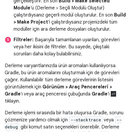
gerçekleştirir. En son
Build > Make Selected
Module
'ü (Derleme > Seçili Modülü Oluştur)
çalıştırdıysanız geçerli modül oluşturulur. En son
Build
> Make Project
'i çalıştırdıysanız projenizdeki tüm
modüller için ara derleme dosyaları oluşturulur.
Filtreler:
Başarıyla tamamlanan uyarıları, görevleri
veya her ikisini de filtreler. Bu sayede, çıkıştaki
sorunları daha kolay bulabilirsiniz.
Derleme varyantlarınızda ürün aromaları kullanılıyorsa
Gradle, bu ürün aromalarını oluşturmak için de görevleri
çağırır. Kullanılabilir tüm derleme görevlerinin listesini
görüntülemek için
Görünüm > Araç Pencereleri >
Gradle
'ı veya araç penceresi çubuğunda
Gradle
'ı
tıklayın.
Derleme işlemi sırasında bir hata oluşursa Gradle, sorunu
çözmenize yardımcı olmak için
--stacktrace
veya
--
debug
gibi komut satırı seçenekleri önerebilir. Derleme