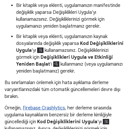
Bir kitaplık veya eklenti, uygulamanızın manifestinde
değişiklik yaparsa Değişiklikleri Uygula'yı
kullanamazsınız. Değişikliklerinizi görmek için
uygulamanızı yeniden başlatmanız gerekir.
Bir kitaplık veya eklenti, uygulamanızın kaynak
dosyalarında değişiklik yaparsa
Kod Değişikliklerini
Uygula
'yı
kullanamazsınız. Değişikliklerinizi
görmek için
Değişiklikleri Uygula ve Etkinliği
Yeniden Başlat
'ı
kullanmanız (veya uygulamanızı
yeniden başlatmanız) gerekir.
Bu sınırlamaları önlemek için hata ayıklama derleme
varyantlarınızdaki tüm otomatik güncellemeleri devre dışı
bırakın.
Örneğin,
Firebase Crashlytics
, her derleme sırasında
uygulama kaynaklarını benzersiz bir derleme kimliğiyle
güncellediği için
Kod Değişikliklerini Uygula
'yı
kullanamazsınız. Ayrıca, değişikliklerinizi görmek için