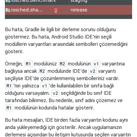
Bu hata, Gradle ile ilgili bir derleme sorunu olduğunu
göstermez. Bu hata, Android Studio IDE'nin seçili
modüllerin varyantları arasındaki sembolleri çözemediğini
gösterir.
Örneğin,
M1
modülünüz
M2
modülünün
v1
varyantına
bağlıysa ancak
M2
modülünde IDE'de
v2
varyantı
seçiliyse IDE'de çözümlenmemiş sembolleriniz vardır.
M1
'nın yalnızca
v1
'de kullanılabilen bir sınıfa bağlı
olduğunu varsayalım.
v2
seçildiğinde bu sınıf IDE
tarafından bilinmez. Bu nedenle, sınıf adını çözemez ve
M1
modülünün kodunda hatalar gösterir.
Bu hata mesajları, IDE birden fazla varyantın kodunu aynı
anda yükleyemediği için gösterilir. Ancak uygulamanızın
derlemesi açısından bu iletişim kutusunda seçilen varyantın