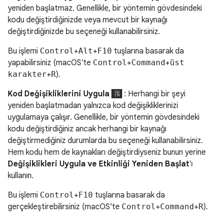
yeniden başlatmaz. Genellikle, bir yöntemin gövdesindeki
kodu değiştirdiğinizde veya mevcut bir kaynağı
değiştirdiğinizde bu seçeneği kullanabilirsiniz.
Bu işlemi
Control
+
Alt
+
F10
tuşlarına basarak da
yapabilirsiniz (macOS'te
Control
+
Command
+
üst
karakter
+
R
).
Kod Değişikliklerini Uygula
: Herhangi bir şeyi
yeniden başlatmadan yalnızca kod değişikliklerinizi
uygulamaya çalışır. Genellikle, bir yöntemin gövdesindeki
kodu değiştirdiğiniz ancak herhangi bir kaynağı
değiştirmediğiniz durumlarda bu seçeneği kullanabilirsiniz.
Hem kodu hem de kaynakları değiştirdiyseniz bunun yerine
Değişiklikleri Uygula ve Etkinliği Yeniden Başlat
'ı
kullanın.
Bu işlemi
Control
+
F10
tuşlarına basarak da
gerçekleştirebilirsiniz (macOS'te
Control
+
Command
+
R
).