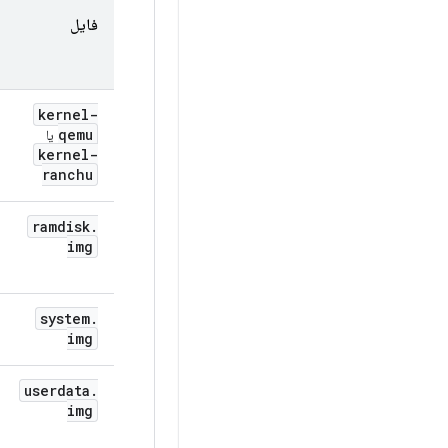
فایل
kernel-
qemu
یا
kernel-
ranchu
ramdisk
.
img
system
.
img
userdata
.
img