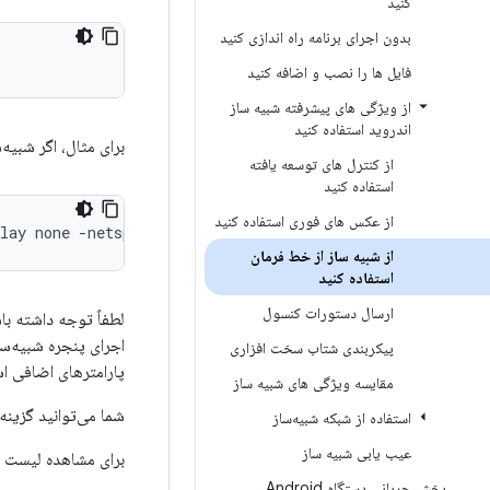
کنید
بدون اجرای برنامه راه اندازی کنید
فایل ها را نصب و اضافه کنید
از ویژگی های پیشرفته شبیه ساز
اندروید استفاده کنید
برای مثال، اگر شبیه
از کنترل های توسعه یافته
استفاده کنید
از عکس های فوری استفاده کنید
lay none -netspeed full -qt-hide-window -grpc-use-token
از شبیه ساز از خط فرمان
استفاده کنید
ارسال دستورات کنسول
لطفاً توجه داشته با
اجرای پنجره شبیه‌سا
پیکربندی شتاب سخت افزاری
پارامترهای اضافی اس
مقایسه ویژگی های شبیه ساز
شما می‌توانید گزینه
استفاده از شبکه شبیه‌ساز
عیب یابی شبیه ساز
برای مشاهده لیست نام‌های AVD، دستور زیر
پخش جریانی دستگاه Android