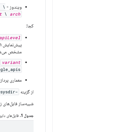
ویندوز -
\
t
\
arch
کجا:
apiLevel
پیش‌نمایش Android VanillaIceCream است. در زمان انتشار، به سطح API 35 تبدیل شد که با
مشخص می‌ش
variant
ن
gle_apis
معماری پرداز
از گزینه
-sysdir
شبیه‌ساز فایل‌های ز
جدول 1.
فایل‌های دای