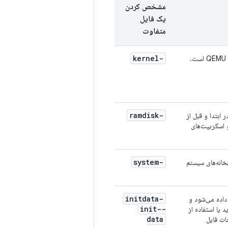
مشخص کردن
یک فایل
متفاوت
-kernel
.
-ramdisk
ابتدا و قبل از
 اسکریپت‌های
-system
خانه‌های سیستم
-initdata
اده می‌شود و
-init-
ابل نوشتن برای AVD است. شبیه‌ساز هنگام ایجاد یک AVD جدید یا استفاده از
data
ات فایل