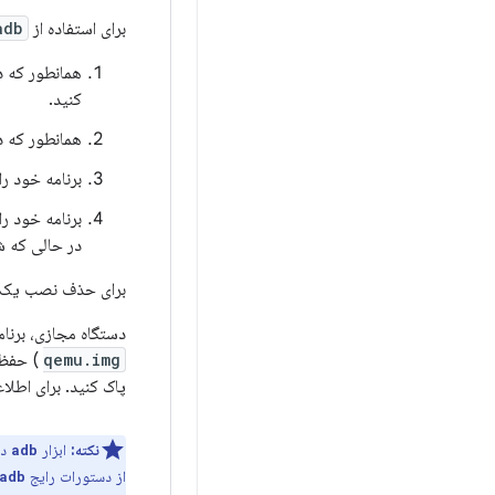
برای استفاده از
adb
همانطور که 
کنید.
همانطور که در
برنامه خود را 
برنامه خود را
در حالی که شب
برای حذف نصب یک بر
دستگاه مجازی، برنام
qemu.img
) حفظ م
پاک کنید. برای اطلا
نکته:
ابزار
دس
adb
از دستورات رایج
adb