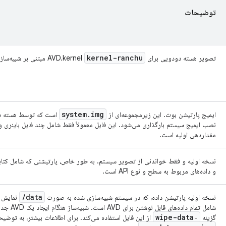
توضیحات
kernel-ranchu
تصویر هسته دودویی برای AVD.kernel
مبتنی بر شبیه‌ساز QEMU است
system
.
img
ایمیج پارتیشن بوت. این زیرمجموعه‌ای از
است که توسط هسته در 
نصب ایمیج سیستم بارگذاری می‌شود. این فایل معمولاً فقط شامل چند فایل باینری و
مقداردهی اولیه است.
نسخه اولیه و فقط خواندنی از تصویر سیستم. به طور خاص، پارتیشنی که شامل کتاب
و داده‌های مربوط به سطح و نوع API است.
/
data
نسخه اولیه پارتیشن داده، که در سیستم شبیه‌سازی شده به صورت
نمایش د
شامل تمام داده‌های ق
‑wipe-data
گزینه
از این فایل استفاده می‌کند. برای اطلاعات بیشتر، به توضیح