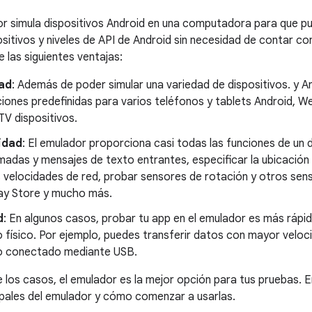
r simula dispositivos Android en una computadora para que p
sitivos y niveles de API de Android sin necesidad de contar con 
 las siguientes ventajas:
dad
: Además de poder simular una variedad de dispositivos. y An
ciones predefinidas para varios teléfonos y tablets Android, 
TV dispositivos.
lidad
: El emulador proporciona casi todas las funciones de un d
amadas y mensajes de texto entrantes, especificar la ubicación de
s velocidades de red, probar sensores de rotación y otros se
ay Store y mucho más.
d
: En algunos casos, probar tu app en el emulador es más rápid
o físico. Por ejemplo, puedes transferir datos con mayor veloc
vo conectado mediante USB.
e los casos, el emulador es la mejor opción para tus pruebas. E
ipales del emulador y cómo comenzar a usarlas.