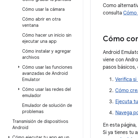
Como alternativ
Cómo usar la cámara
consulta
Cómo e
Cómo abrir en otra
ventana
Cómo hacer un inicio sin
Cómo com
ejecutar una app
Cómo instalar y agregar
Android Emulato
archivos
viene con Andro
pasos básicos, 
Cómo usar las funciones
avanzadas de Android
Verifica s
Emulator
Cómo usar las redes del
Cómo crear
emulador
Ejecuta tu
Emulador de solución de
problemas
Navega po
Transmisión de dispositivos
En esta página,
Android
Si ya tienes tu
Cómo ejecutar tu app en un