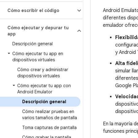
Android Emulato
Cómo escribir el código
diferentes dispo
emulador ofrece
Cómo ejecutar y depurar tu
app
Flexibili
Descripción general
configura
y Android 
Cómo ejecutar tu app en
dispositivos virtuales
Alta fide
Cómo crear y administrar
simular ll
dispositivos virtuales
diferente
Google Pl
Cómo ejecutar tu app con
Android Emulator
Velocida
Descripción general
dispositiv
dispositi
Cómo realizar pruebas en
varios tamaños de pantalla
En la mayoría d
Toma capturas de pantalla
funciones princ
Cómo grabar la pantalla