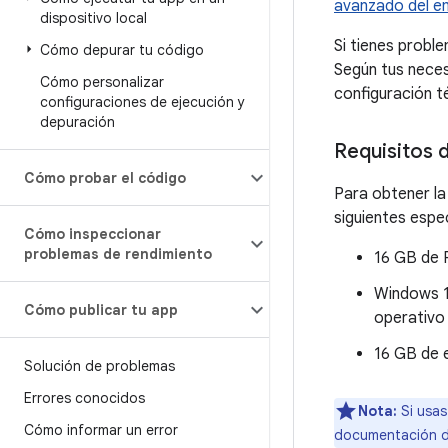
avanzado del e
dispositivo local
Si tienes probl
Cómo depurar tu código
Según tus necesi
Cómo personalizar
configuración té
configuraciones de ejecución y
depuración
Requisitos 
Cómo probar el código
Para obtener la
siguientes espe
Cómo inspeccionar
problemas de rendimiento
16 GB de
Windows 1
Cómo publicar tu app
operativ
16 GB de 
Solución de problemas
Errores conocidos
Nota:
Si usas
Cómo informar un error
documentación 