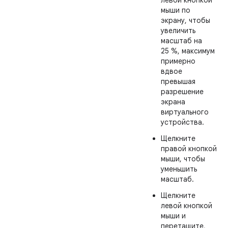
левой кнопкой
мыши по
экрану, чтобы
увеличить
масштаб на
25 %, максимум
примерно
вдвое
превышая
разрешение
экрана
виртуального
устройства.
Щелкните
правой кнопкой
мыши, чтобы
уменьшить
масштаб.
Щелкните
левой кнопкой
мыши и
перетащите,