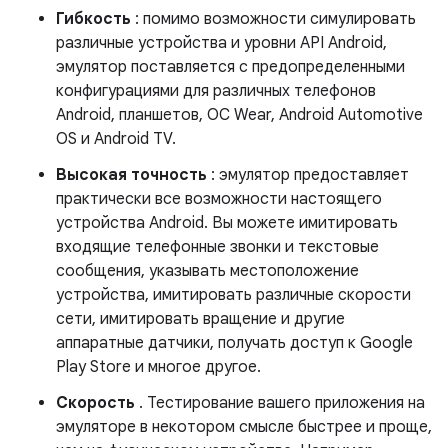
Гибкость
: помимо возможности симулировать
различные устройства и уровни API Android,
эмулятор поставляется с предопределенными
конфигурациями для различных телефонов
Android, планшетов, ОС Wear, Android Automotive
OS и Android TV.
Высокая точность
: эмулятор предоставляет
практически все возможности настоящего
устройства Android. Вы можете имитировать
входящие телефонные звонки и текстовые
сообщения, указывать местоположение
устройства, имитировать различные скорости
сети, имитировать вращение и другие
аппаратные датчики, получать доступ к Google
Play Store и многое другое.
Скорость
. Тестирование вашего приложения на
эмуляторе в некотором смысле быстрее и проще,