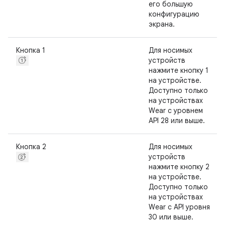
его большую
конфигурацию
экрана.
Кнопка 1
Для носимых
устройств
нажмите кнопку 1
на устройстве.
Доступно только
на устройствах
Wear с уровнем
API 28 или выше.
Кнопка 2
Для носимых
устройств
нажмите кнопку 2
на устройстве.
Доступно только
на устройствах
Wear с API уровня
30 или выше.