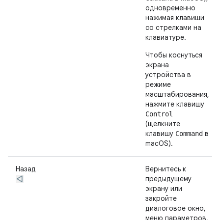
одновременно
нажимая клавиши
со стрелками на
клавиатуре.
Чтобы коснуться
экрана
устройства в
режиме
масштабирования,
нажмите клавишу
Control
(щелкните
клавишу
в
Command
macOS).
Назад
Вернитесь к
предыдущему
экрану или
закройте
диалоговое окно,
меню параметров,