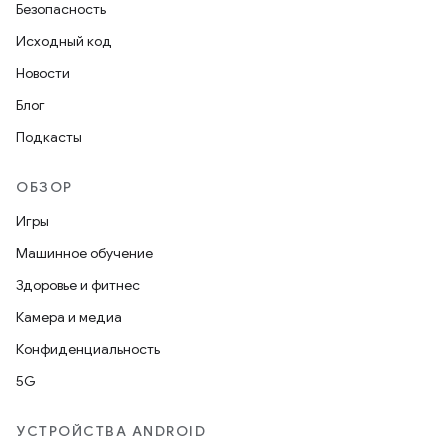
Безопасность
Исходный код
Новости
Блог
Подкасты
ОБЗОР
Игры
Машинное обучение
Здоровье и фитнес
Камера и медиа
Конфиденциальность
5G
УСТРОЙСТВА ANDROID