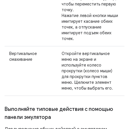
чтобы переместить первую
точку.
Нажатие левой кнопки мыши
имитирует касание обеих
точек, а отпускание
имитирует подъем обеих
точек.
Вертикальное
Откройте вертикальное
смахивание
меню на экране и
используйте колесо
прокрутки (колесо мыши)
для прокрутки пунктов
меню. Щелкните элемент
меню, чтобы выбрать его.
Выполняйте типовые действия с помощью
панели эмулятора