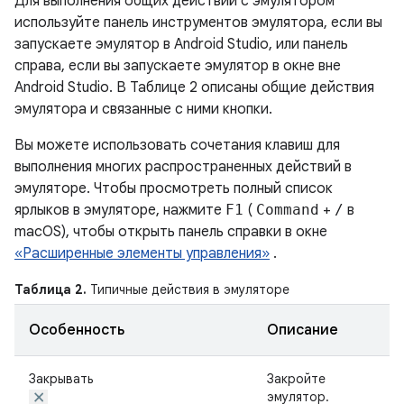
Для выполнения общих действий с эмулятором
используйте панель инструментов эмулятора, если вы
запускаете эмулятор в Android Studio, или панель
справа, если вы запускаете эмулятор в окне вне
Android Studio. В Таблице 2 описаны общие действия
эмулятора и связанные с ними кнопки.
Вы можете использовать сочетания клавиш для
выполнения многих распространенных действий в
эмуляторе. Чтобы просмотреть полный список
ярлыков в эмуляторе, нажмите
F1
(
Command
+
/
в
macOS), чтобы открыть панель справки в окне
«Расширенные элементы управления»
.
Таблица 2.
Типичные действия в эмуляторе
Особенность
Описание
Закрывать
Закройте
эмулятор.