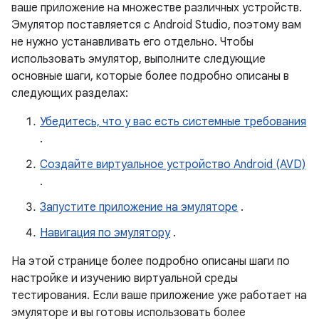
ваше приложение на множестве различных устройств.
Эмулятор поставляется с Android Studio, поэтому вам
не нужно устанавливать его отдельно. Чтобы
использовать эмулятор, выполните следующие
основные шаги, которые более подробно описаны в
следующих разделах:
Убедитесь, что у вас есть системные требования
.
Создайте виртуальное устройство Android (AVD)
.
Запустите приложение на эмуляторе
.
Навигация по эмулятору
.
На этой странице более подробно описаны шаги по
настройке и изучению виртуальной среды
тестирования. Если ваше приложение уже работает на
эмуляторе и вы готовы использовать более