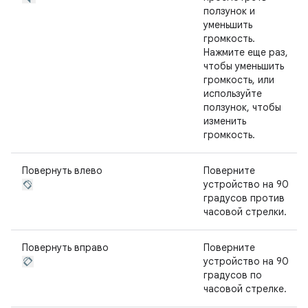
ползунок и
уменьшить
громкость.
Нажмите еще раз,
чтобы уменьшить
громкость, или
используйте
ползунок, чтобы
изменить
громкость.
Повернуть влево
Поверните
устройство на 90
градусов против
часовой стрелки.
Повернуть вправо
Поверните
устройство на 90
градусов по
часовой стрелке.