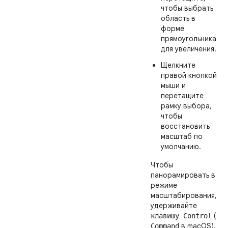
чтобы выбрать
область в
форме
прямоугольника
для увеличения.
Щелкните
правой кнопкой
мыши и
перетащите
рамку выбора,
чтобы
восстановить
масштаб по
умолчанию.
Чтобы
панорамировать в
режиме
масштабирования,
удерживайте
(
клавишу Control
в macOS),
Command