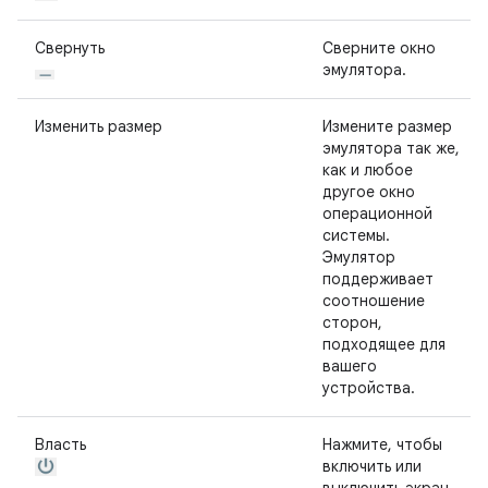
Свернуть
Сверните окно
эмулятора.
Изменить размер
Измените размер
эмулятора так же,
как и любое
другое окно
операционной
системы.
Эмулятор
поддерживает
соотношение
сторон,
подходящее для
вашего
устройства.
Власть
Нажмите, чтобы
включить или