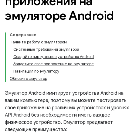
приложения на
эмуляторе Android
Содержание
Начните работу с эмулятором
Системные требования эмулятора
Создайте виртуальное устройство Android
Запустите свое приложение на эмуляторе
Навигация по эмулятору
Обновите эмулятор
Эмулятор Android имитирует устройства Android на
вашем компьютере, поэтому вы можете тестировать
свое приложение на различных устройствах и уровнях
API Android без необходимости иметь каждое
физическое устройство. Эмулятор предлагает
следующие преимущества: