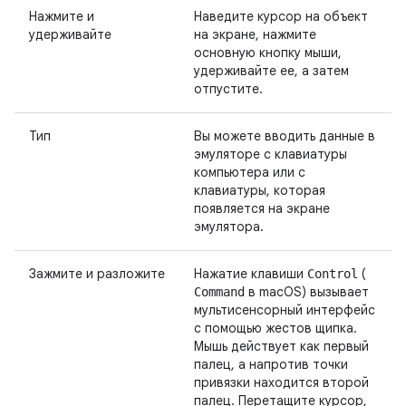
Нажмите и
Наведите курсор на объект
удерживайте
на экране, нажмите
основную кнопку мыши,
удерживайте ее, а затем
отпустите.
Тип
Вы можете вводить данные в
эмуляторе с клавиатуры
компьютера или с
клавиатуры, которая
появляется на экране
эмулятора.
Зажмите и разложите
Нажатие клавиши
(
Control
в macOS) вызывает
Command
мультисенсорный интерфейс
с помощью жестов щипка.
Мышь действует как первый
палец, а напротив точки
привязки находится второй
палец. Перетащите курсор,