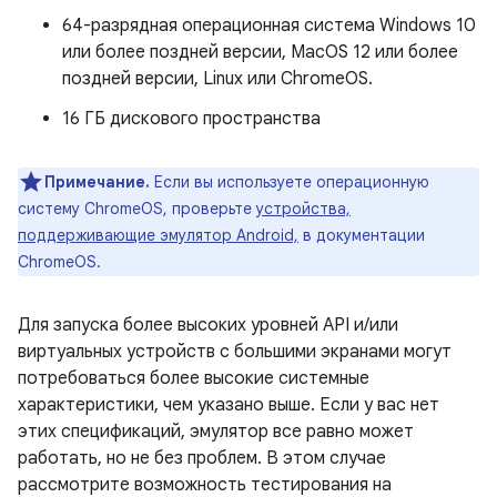
64-разрядная операционная система Windows 10
или более поздней версии, MacOS 12 или более
поздней версии, Linux или ChromeOS.
16 ГБ дискового пространства
Примечание.
Если вы используете операционную
систему ChromeOS, проверьте
устройства,
поддерживающие эмулятор Android,
в документации
ChromeOS.
Для запуска более высоких уровней API и/или
виртуальных устройств с большими экранами могут
потребоваться более высокие системные
характеристики, чем указано выше. Если у вас нет
этих спецификаций, эмулятор все равно может
работать, но не без проблем. В этом случае
рассмотрите возможность тестирования на