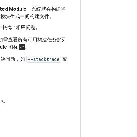
cted Module
，系统就会构建当
有模块生成中间构建文件。
果中找出相应问题。
种。如需查看所有可用构建任务的列
dle
图标
。
解决问题，如
--stacktrace
或
es
。