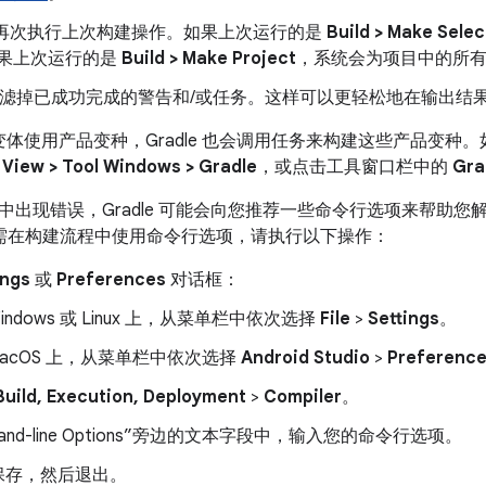
再次执行上次构建操作。如果上次运行的是
Build > Make Sele
果上次运行的是
Build > Make Project
，系统会为项目中的所
滤掉已成功完成的警告和/或任务。这样可以更轻松地在输出结
ld 变体使用产品变种，Gradle 也会调用任务来构建这些产品变
击
View > Tool Windows > Gradle
，或点击工具窗口栏中的
Gra
中出现错误，Gradle 可能会向您推荐一些命令行选项来帮助您
需在构建流程中使用命令行选项，请执行以下操作：
ings
或
Preferences
对话框：
Windows 或 Linux 上，从菜单栏中依次选择
File
>
Settings
。
macOS 上，从菜单栏中依次选择
Android Studio
>
Preferenc
Build, Execution, Deployment
>
Compiler
。
and-line Options”旁边的文本字段中，输入您的命令行选项。
保存，然后退出。