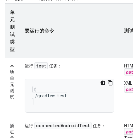
单
元
测
要运行的命令
测试
试
类
型
test
本
运行
任务：
HTM
path
_
地
单
XML
元
path_
测
试
connected
Android
Test
插
运行
任务：
HTM
path
_
桩
Tests