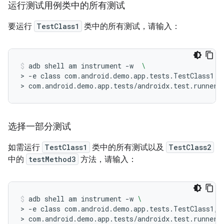
运行测试用例类中的所有测试
要运行
TestClass1
类中的所有测试，请输入：
adb
shell
am
instrument
-w
\
>
-e
class
com.android.demo.app.tests.TestClass1
\
>
com.android.demo.app.tests/androidx.test.runner.
选择一部分测试
如需运行
TestClass1
类中的所有测试以及
TestClass2
中的
testMethod3
方法，请输入：
adb
shell
am
instrument
-w
\
>
-e
class
com.android.demo.app.tests.TestClass1,c
>
com.android.demo.app.tests/androidx.test.runner.