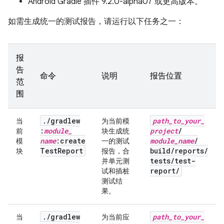
Android Gradle 插件 9.2.0-alpha07 或更高版本。
如需生成统一的测试报告，请运行以下任务之一：
报
告
命令
说明
报告位置
范
围
.
/
gradlew
path
_
to
_
your
_
当
为当前模
:
module
_
project
/
前
块生成统
name
:create
module
_
name
/
模
一的测试
Test
Report
build
/
reports
/
块
报告，合
tests
/
test-
并单元测
report
/
试和插桩
测试结
果。
.
/
gradlew
path
_
to
_
your
_
当
为当前应