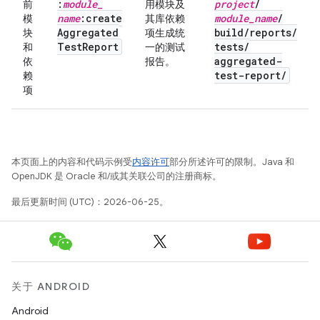
:
module
_
project
/
前
用模块及
name
:create
module
_
name
/
模
其库依赖
Aggregated
build
/
reports
/
块
项生成统
Test
Report
tests
/
和
一的测试
aggregated-
依
报告。
test-report
/
赖
项
本页面上的内容和代码示例受
内容许可
部分所述许可的限制。Java 和
OpenJDK 是 Oracle 和/或其关联公司的注册商标。
最后更新时间 (UTC)：2026-06-25。
关于 ANDROID
Android