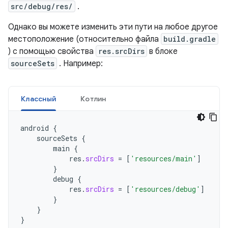
src/debug/res/
.
Однако вы можете изменить эти пути на любое другое
местоположение (относительно файла
build.gradle
) с помощью свойства
res.srcDirs
в блоке
sourceSets
. Например:
Классный
Котлин
android
{
sourceSets
{
main
{
res
.
srcDirs
=
[
'resources/main'
]
}
debug
{
res
.
srcDirs
=
[
'resources/debug'
]
}
}
}