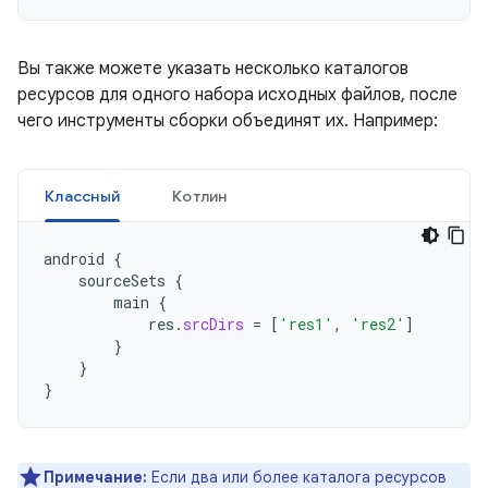
Вы также можете указать несколько каталогов
ресурсов для одного набора исходных файлов, после
чего инструменты сборки объединят их. Например:
Классный
Котлин
android
{
sourceSets
{
main
{
res
.
srcDirs
=
[
'res1'
,
'res2'
]
}
}
}
Примечание:
Если два или более каталога ресурсов