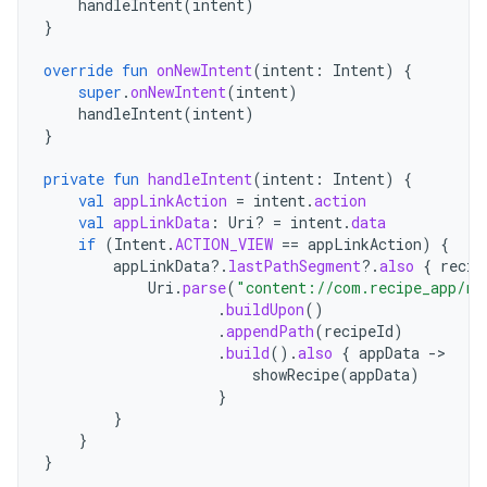
handleIntent
(
intent
)
}
override
fun
onNewIntent
(
intent
:
Intent
)
{
super
.
onNewIntent
(
intent
)
handleIntent
(
intent
)
}
private
fun
handleIntent
(
intent
:
Intent
)
{
val
appLinkAction
=
intent
.
action
val
appLinkData
:
Uri? 
=
intent
.
data
if
(
Intent
.
ACTION_VIEW
==
appLinkAction
)
{
appLinkData
?.
lastPathSegment
?.
also
{
recip
Uri
.
parse
(
"content://com.recipe_app/re
.
buildUpon
()
.
appendPath
(
recipeId
)
.
build
().
also
{
appData
-
showRecipe
(
appData
)
}
}
}
}