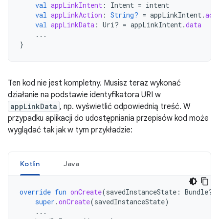
val
appLinkIntent
:
Intent
=
intent
val
appLinkAction
:
String?
=
appLinkIntent
.
act
val
appLinkData
:
Uri? 
=
appLinkIntent
.
data
...
}
Ten kod nie jest kompletny. Musisz teraz wykonać
działanie na podstawie identyfikatora URI w
appLinkData
, np. wyświetlić odpowiednią treść. W
przypadku aplikacji do udostępniania przepisów kod może
wyglądać tak jak w tym przykładzie:
Kotlin
Java
override
fun
onCreate
(
savedInstanceState
:
Bundle?)
super
.
onCreate
(
savedInstanceState
)
...