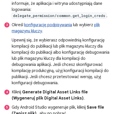
informuje, że aplikacja i witryna udostępniają dane
logowania:
delegate_permission/common.get_login_creds
.
Określ
konfigurację podpisywania
lub wybierz
plik
magazynu kluczy
.
Upewnij się, że wybierasz odpowiednią konfigurację
kompilacji do publikacji lub plik magazynu kluczy dla
kompilacji do publikacji albo konfigurację debugowania
lub plik magazynu kluczy dla kompilacji do
debugowania aplikacji. Jeśli chcesz skonfigurować
kompilację produkcyjną, użyj konfiguracji kompilacji do
publikacji. Jeśli chcesz przetestować wersję, użyj
konfiguracji debugowania.
Kliknij
Generate Digital Asset Links file
(Wygeneruj plik Digital Asset Links)
.
Gdy Android Studio wygeneruje plik, kliknij
Save file
(Zapisz plik)
, aby go pobrać.