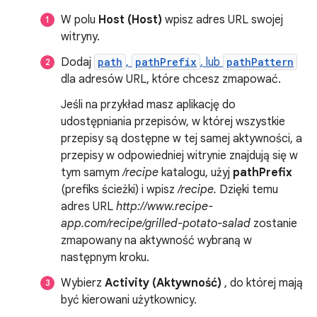
W polu
Host (Host)
wpisz adres URL swojej
witryny.
Dodaj
path
,
pathPrefix
, lub
pathPattern
dla adresów URL, które chcesz zmapować.
Jeśli na przykład masz aplikację do
udostępniania przepisów, w której wszystkie
przepisy są dostępne w tej samej aktywności, a
przepisy w odpowiedniej witrynie znajdują się w
tym samym
/recipe
katalogu, użyj
pathPrefix
(prefiks ścieżki) i wpisz
/recipe.
Dzięki temu
adres URL
http://www.recipe-
app.com/recipe/grilled-potato-salad
zostanie
zmapowany na aktywność wybraną w
następnym kroku.
Wybierz
Activity (Aktywność)
, do której mają
być kierowani użytkownicy.