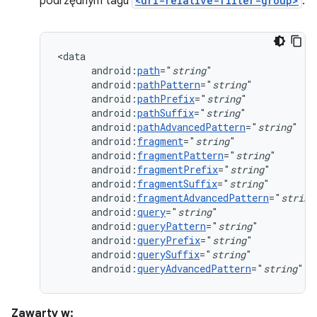
podrzędnym tagu
<uri-relative-filter-group>
:
android:
path
="
string
android:
pathPattern
="
string
android:
pathPrefix
="
string
android:
pathSuffix
="
string
android:
pathAdvancedPattern
="
string
android:
fragment
="
string
android:
fragmentPattern
="
string
android:
fragmentPrefix
="
string
android:
fragmentSuffix
="
string
android:
fragmentAdvancedPattern
="
string
android:
query
="
string
android:
queryPattern
="
string
android:
queryPrefix
="
string
android:
querySuffix
="
string
android:
queryAdvancedPattern
="
string
"
/
Zawarty w: