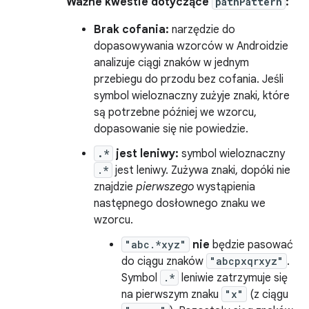
Ważne kwestie dotyczące
pathPattern
:
Brak cofania:
narzędzie do
dopasowywania wzorców w Androidzie
analizuje ciągi znaków w jednym
przebiegu do przodu bez cofania. Jeśli
symbol wieloznaczny zużyje znaki, które
są potrzebne później we wzorcu,
dopasowanie się nie powiedzie.
.*
jest leniwy:
symbol wieloznaczny
.*
jest leniwy. Zużywa znaki, dopóki nie
znajdzie
pierwszego
wystąpienia
następnego dosłownego znaku we
wzorcu.
"abc.*xyz"
nie
będzie pasować
do ciągu znaków
"abcpxqrxyz"
.
Symbol
.*
leniwie zatrzymuje się
na pierwszym znaku
"x"
(z ciągu