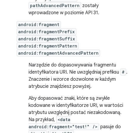
pathAdvancedPattern
zostały
wprowadzone w poziomie API 31.
android:fragment
android:fragmentPrefix
android:fragmentSuffix
android:fragmentPattern
android:fragmentAdvancedPattern
Narzędzie do dopasowywania fragmentu
identyfikatora URI. Nie uwzględniaj prefiksu
#
.
Znaczenie i wzorce dozwolone w każdym
atrybucie znajdziesz powyżej.
Aby dopasować znaki, które są zwykle
kodowane w identyfikatorze URI, w wartości
atrybutu uwzględnij postać niezakodowaną.
Na przykład,
<data
android:fragment="test!" />
pasuje do