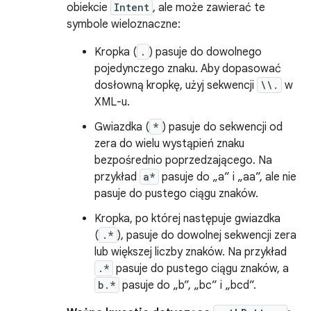
obiekcie
Intent
, ale może zawierać te
symbole wieloznaczne:
Kropka (
.
) pasuje do dowolnego
pojedynczego znaku. Aby dopasować
dosłowną kropkę, użyj sekwencji
\\.
w
XML-u.
Gwiazdka (
*
) pasuje do sekwencji od
zera do wielu wystąpień znaku
bezpośrednio poprzedzającego. Na
przykład
a*
pasuje do „a” i „aa”, ale nie
pasuje do pustego ciągu znaków.
Kropka, po której następuje gwiazdka
(
.*
), pasuje do dowolnej sekwencji zera
lub większej liczby znaków. Na przykład
.*
pasuje do pustego ciągu znaków, a
b.*
pasuje do „b”, „bc” i „bcd”.