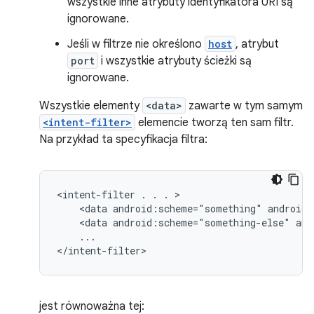
wszystkie inne atrybuty identyfikatora URI są
ignorowane.
Jeśli w filtrze nie określono
host
, atrybut
port
i wszystkie atrybuty ścieżki są
ignorowane.
Wszystkie elementy
<data>
zawarte w tym samym
<intent-filter>
elemencie tworzą ten sam filtr.
Na przykład ta specyfikacja filtra:
<intent-filter
.
.
.
<data
android:scheme="something"
android:
<data
android:scheme="something-else"
and
...

</intent-filter>
jest równoważna tej: