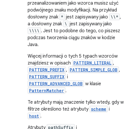
przeanalizowaniem jako wzorca musisz użyć
podwójnego znaku modyfikacji. Na przykład
dosłowny znak
*
jest zapisywany jako
\\*
,
a dosłowny znak
\
jest zapisywany jako
\\\\
. Jest to podobne do tego, co piszesz
podczas tworzenia ciągu znaków w kodzie
Java.
Więcej informacji o tych 5 typach wzorców
znajdziesz w opisach
PATTERN_LITERAL
,
PATTERN_PREFIX
,
PATTERN_SIMPLE_GLOB
,
PATTERN_SUFFIX
i
PATTERN_ADVANCED_GLOB
w klasie
PatternMatcher
.
Te atrybuty mają znaczenie tylko wtedy, gdy w
filtrze określono też atrybuty
scheme
i
host
.
Atrybuty
pathSuffix
i