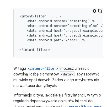
<intent-filter
.
.
.
<data
android:scheme="something"
<data
android:scheme="something-else"
<data
android:host="project1.example.com"
<data
android:host="project2.example.com"
<data
android:path="/page1"
...

</intent-filter>
W tagu
<intent-filter>
możesz umieścić
dowolną liczbę elementów
<data>
, aby zapewnić
mu wiele opcji danych. Żaden z jego atrybutów nie
ma wartości domyślnych.
Informacje o tym, jak działają filtry intencji, w tym o
regułach dopasowywania obiektów intencji do
filtrów, znajdziesz w sekcjach
Intencje i filtry intencji