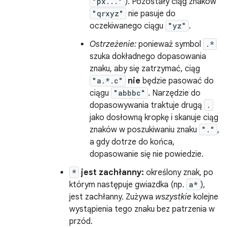
"px..."
). Pozostały ciąg znaków
"qrxyz"
nie pasuje do
oczekiwanego ciągu
"yz"
.
Ostrzeżenie:
ponieważ symbol
.*
szuka dokładnego dopasowania
znaku, aby się zatrzymać, ciąg
"a.*.c"
nie
będzie pasować do
ciągu
"abbbc"
. Narzędzie do
dopasowywania traktuje drugą
.
jako dosłowną kropkę i skanuje ciąg
znaków w poszukiwaniu znaku
"."
,
a gdy dotrze do końca,
dopasowanie się nie powiedzie.
*
jest zachłanny:
określony znak, po
którym następuje gwiazdka (np.
a*
),
jest zachłanny. Zużywa
wszystkie
kolejne
wystąpienia tego znaku bez patrzenia w
przód.