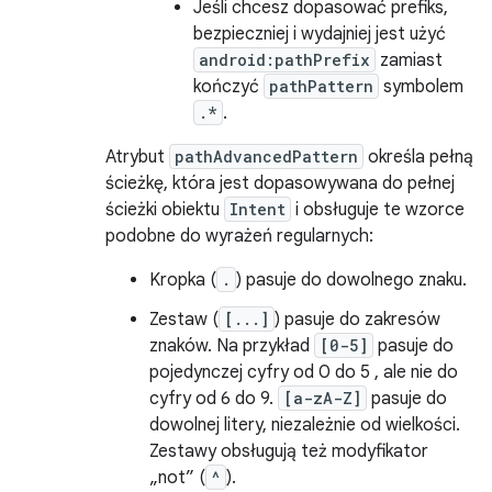
Jeśli chcesz dopasować prefiks,
bezpieczniej i wydajniej jest użyć
android:pathPrefix
zamiast
kończyć
pathPattern
symbolem
.*
.
Atrybut
pathAdvancedPattern
określa pełną
ścieżkę, która jest dopasowywana do pełnej
ścieżki obiektu
Intent
i obsługuje te wzorce
podobne do wyrażeń regularnych:
Kropka (
.
) pasuje do dowolnego znaku.
Zestaw (
[...]
) pasuje do zakresów
znaków. Na przykład
[0-5]
pasuje do
pojedynczej cyfry od 0 do 5 , ale nie do
cyfry od 6 do 9.
[a-zA-Z]
pasuje do
dowolnej litery, niezależnie od wielkości.
Zestawy obsługują też modyfikator
„not” (
^
).