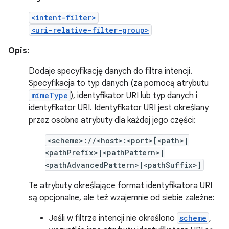
<intent-filter>
<uri-relative-filter-group>
Opis:
Dodaje specyfikację danych do filtra intencji.
Specyfikacja to typ danych (za pomocą atrybutu
mimeType
), identyfikator URI lub typ danych i
identyfikator URI. Identyfikator URI jest określany
przez osobne atrybuty dla każdej jego części:
<scheme>://<host>:<port>[<path>|
<pathPrefix>|<pathPattern>|
<pathAdvancedPattern>|<pathSuffix>]
Te atrybuty określające format identyfikatora URI
są opcjonalne, ale też wzajemnie od siebie zależne:
Jeśli w filtrze intencji nie określono
scheme
,