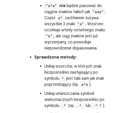
"a*a"
nie
będzie pasować do
ciągów znaków takich jak
"aaa"
.
Część
a*
zachłannie zużywa
wszystkie 3 znaki
"a"
. Wzorzec
oczekuje wtedy ostatniego znaku
"a"
, ale ciąg znaków jest już
wyczerpany, co powoduje
niepowodzenie dopasowania.
Sprawdzone metody:
Unikaj wzorców, w których znak
bezpośrednio następujący po
symbolu
*
jest taki sam jak znak
poprzedzający (np.
a*a
).
Unikaj umieszczania symboli
wieloznacznych bezpośrednio po
symbolu
.*
(np.
.*.
lub
.*.*
).