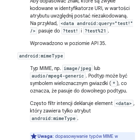
Aby dopasować znaki, które są zwykle
kodowane w identyfikatorze URI, w wartości
atrybutu uwzględnij postać niezakodowaną.
Na przykład,
<data android:query="test!"
/>
pasuje do
?test!
i
?test%21
.
Wprowadzono w poziomie API 35.
android:mimeType
Typ MIME, np.
image/jpeg
lub
audio/mpeg4-generic
. Podtyp może być
symbolem wieloznacznym gwiazdki (
*
), co
oznacza, że pasuje do dowolnego podtypu.
Często filtr intencji deklaruje element
<data>
,
który zawiera tylko atrybut
android:mimeType
.
Uwaga
: dopasowywanie typów MIME w