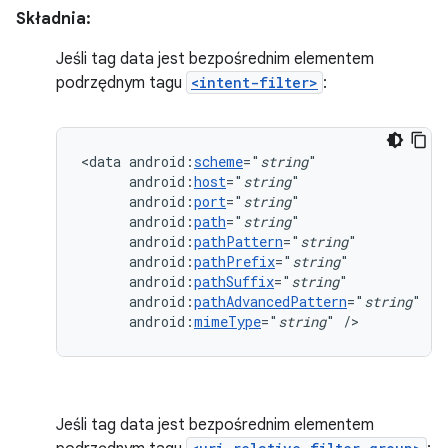
Składnia:
Jeśli tag data jest bezpośrednim elementem
podrzędnym tagu
<intent-filter>
:
<data
android:
scheme
="
string
android:
host
="
string
android:
port
="
string
android:
path
="
string
android:
pathPattern
="
string
android:
pathPrefix
="
string
android:
pathSuffix
="
string
android:
pathAdvancedPattern
="
string
android:
mimeType
="
string
"
/>
Jeśli tag data jest bezpośrednim elementem