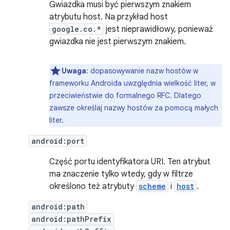
Gwiazdka musi być pierwszym znakiem
atrybutu host. Na przykład host
google.co.*
jest nieprawidłowy, ponieważ
gwiazdka nie jest pierwszym znakiem.
Uwaga
: dopasowywanie nazw hostów w
frameworku Androida uwzględnia wielkość liter, w
przeciwieństwie do formalnego RFC. Dlatego
zawsze określaj nazwy hostów za pomocą małych
liter.
android:port
Część portu identyfikatora URI. Ten atrybut
ma znaczenie tylko wtedy, gdy w filtrze
określono też atrybuty
scheme
i
host
.
android:path
android:pathPrefix