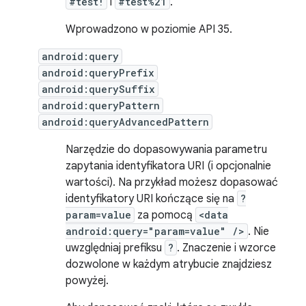
#test!
i
#test%21
.
Wprowadzono w poziomie API 35.
android:query
android:queryPrefix
android:querySuffix
android:queryPattern
android:queryAdvancedPattern
Narzędzie do dopasowywania parametru
zapytania identyfikatora URI (i opcjonalnie
wartości). Na przykład możesz dopasować
identyfikatory URI kończące się na
?
param=value
za pomocą
<data
android:query="param=value" />
. Nie
uwzględniaj prefiksu
?
. Znaczenie i wzorce
dozwolone w każdym atrybucie znajdziesz
powyżej.