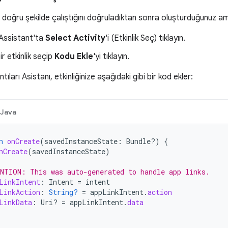
doğru şekilde çalıştığını doğruladıktan sonra oluşturduğunuz am
 Assistant'ta
Select Activity
'i (Etkinlik Seç) tıklayın.
r etkinlik seçip
Kodu Ekle
'yi tıklayın.
ları Asistanı, etkinliğinize aşağıdaki gibi bir kod ekler:
Java
n
onCreate
(
savedInstanceState
:
Bundle?)
{
nCreate
(
savedInstanceState
)
NTION: This was auto-generated to handle app links.
LinkIntent
:
Intent
=
intent
LinkAction
:
String?
=
appLinkIntent
.
action
LinkData
:
Uri? 
=
appLinkIntent
.
data