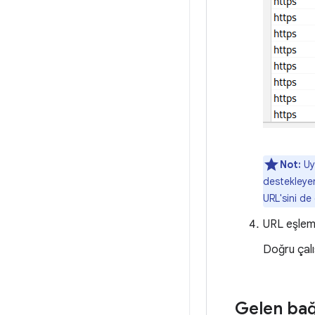
Not:
Uyg
destekleyen
URL'sini de 
URL eşleme
Doğru çalış
Gelen bağl