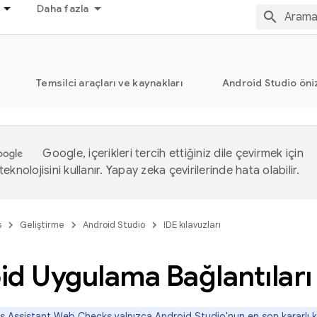
Daha fazla
Temsilci araçları ve kaynakları
Android Studio öni
Google, içerikleri tercih ettiğiniz dile çevirmek için
eknolojisini kullanır. Yapay zeka çevirilerinde hata olabilir.
s
Geliştirme
Android Studio
IDE kılavuzları
d Uygulama Bağlantıları 
s Assistant Web Checks yalnızca Android Studio'nun en son kararlı