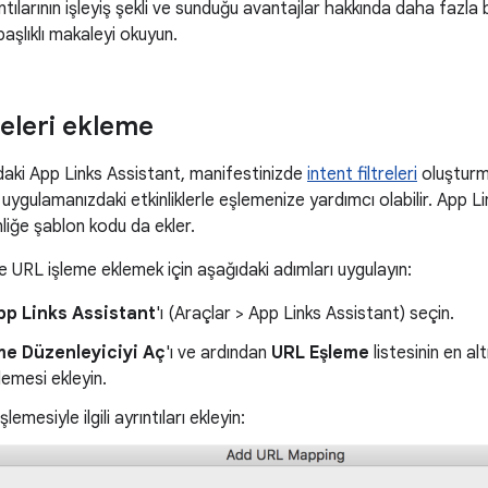
ılarının işleyiş şekli ve sunduğu avantajlar hakkında daha fazla b
aşlıklı makaleyi okuyun.
releri ekleme
daki App Links Assistant, manifestinizde
intent filtreleri
oluşturm
uygulamanızdaki etkinliklerle eşlemenize yardımcı olabilir. App Li
kinliğe şablon kodu da ekler.
ve URL işleme eklemek için aşağıdaki adımları uygulayın:
pp Links Assistant
'ı (Araçlar > App Links Assistant) seçin.
me Düzenleyiciyi Aç
'ı ve ardından
URL Eşleme
listesinin en al
lemesi ekleyin.
lemesiyle ilgili ayrıntıları ekleyin: