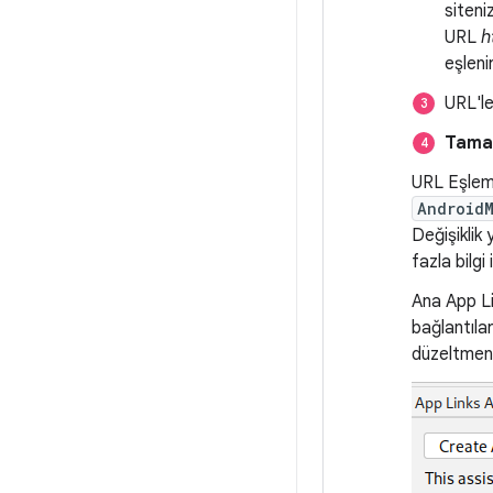
siteni
URL
h
eşlenir
URL'le
Tam
URL Eşleme
Android
Değişiklik
fazla bilgi 
Ana App L
bağlantıla
düzeltmeni