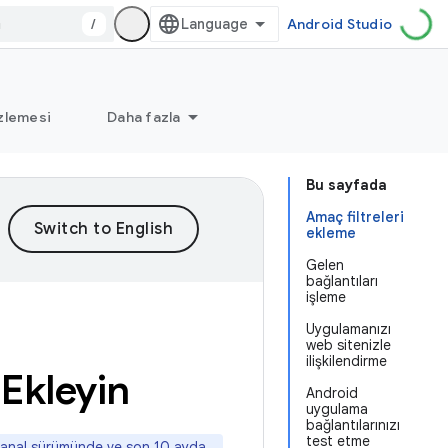
/
Android Studio
zlemesi
Daha fazla
Bu sayfada
Amaç filtreleri
ekleme
Gelen
bağlantıları
işleme
Uygulamanızı
web sitenizle
ilişkilendirme
Ekleyin
Android
uygulama
bağlantılarınızı
test etme
 kanal sürümünde ve son 10 ayda