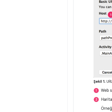
Şekil 1.
URL'
Web si
Harita
Örneği