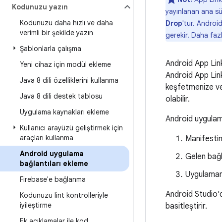
Kodunuzu yazın
yayınlanan ana sü
Kodunuzu daha hızlı ve daha
Drop
'tur. Androi
verimli bir şekilde yazın
gerekir. Daha fazl
Şablonlarla çalışma
Android App Link
Yeni cihaz için modül ekleme
Android App Link
Java 8 dili özelliklerini kullanma
keşfetmenize ve 
Java 8 dili destek tablosu
olabilir.
Uygulama kaynakları ekleme
Android uygulama
Kullanıcı arayüzü geliştirmek için
araçları kullanma
Manifestin
Android uygulama
Gelen bağla
bağlantıları ekleme
Uygulamanız
Firebase'e bağlanma
Android Studio'd
Kodunuzu lint kontrolleriyle
iyileştirme
basitleştirir.
Ek açıklamalar ile kod