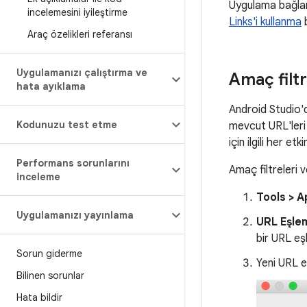
Uygulama bağlant
incelemesini iyileştirme
Links'i kullanma
b
Araç özelikleri referansı
Uygulamanızı çalıştırma ve
Amaç filt
hata ayıklama
Android Studio'
Kodunuzu test etme
mevcut URL'leri 
için ilgili her et
Performans sorunlarını
Amaç filtreleri 
inceleme
Tools > A
Uygulamanızı yayınlama
URL Eşle
bir URL eş
Sorun giderme
Yeni URL eş
Bilinen sorunlar
Hata bildir