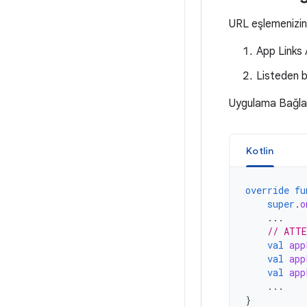
URL eşlemenizin 
App Links
Listeden bi
Uygulama Bağlantı
Kotlin
override
fu
super
.
o
...
// ATTE
val
app
val
app
val
app
...
}