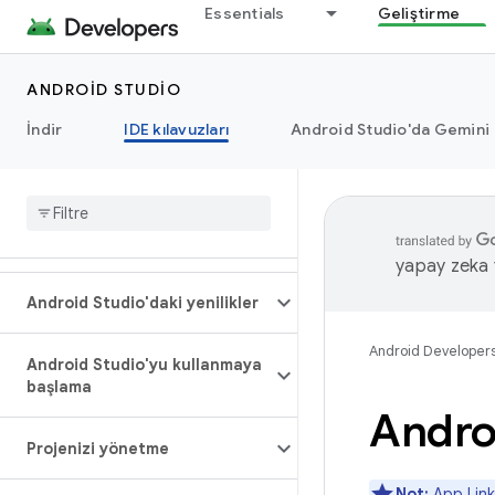
Essentials
Geliştirme
ANDROID STUDIO
İndir
IDE kılavuzları
Android Studio'da Gemini
yapay zeka t
Android Studio'daki yenilikler
Android Developer
Android Studio'yu kullanmaya
başlama
Androi
Projenizi yönetme
Not:
App Link