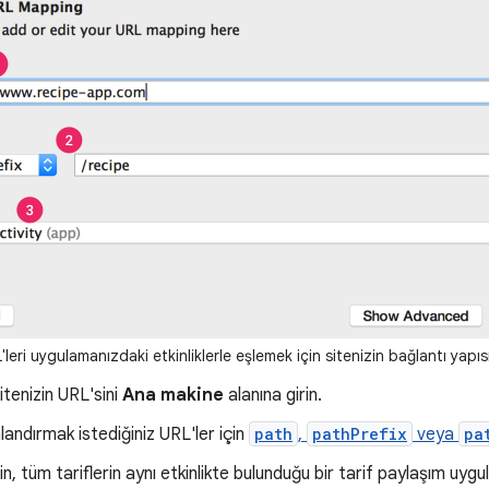
leri uygulamanızdaki etkinliklerle eşlemek için sitenizin bağlantı yapısıyl
tenizin URL'sini
Ana makine
alanına girin.
landırmak istediğiniz URL'ler için
path
,
pathPrefix
veya
pa
n, tüm tariflerin aynı etkinlikte bulunduğu bir tarif paylaşım uygu