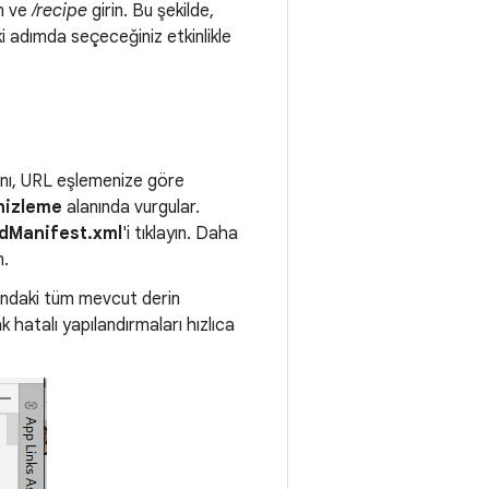
ın ve
/recipe
girin. Bu şekilde,
ki adımda seçeceğiniz etkinlikle
anı, URL eşlemenize göre
nizleme
alanında vurgular.
dManifest.xml
'i tıklayın. Daha
n.
ndaki tüm mevcut derin
ak hatalı yapılandırmaları hızlıca