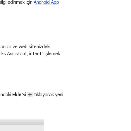
ilgi edinmek için
Android App
anıza ve web sitenizdeki
nks Assistant, intent'i işlemek
tındaki
Ekle
'yi
tıklayarak yeni