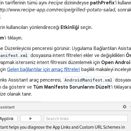
zin tariflerinin tümü aynı
/recipe
dizinindeyse
pathPrefix
'i kullan
ttp://www.recipe-app.com/recipe/grilled-potato-salad
, sonra
.
rin kullanıcıları yönlendireceği
Etkinliği
seçin.
am
'ı tıklayın.
 Düzenleyicisi penceresi görünür. Uygulama Bağlantıları Asist
Manifest.xml
dosyasına intent filtreleri ekler ve değişiklikleri
Ö
 yapmak isterseniz intent filtresini düzenlemek için
Open Androi
için
Gelen bağlantılar için amaç filtreleri
başlıklı makaleyi inceleyi
inks Assistant araç penceresi,
AndroidManifest.xml
dosyası
rı da gösterir ve
Tüm Manifesto Sorunlarını Düzelt
'i tıklayar
ze olanak tanır.