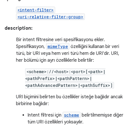
<intent-filter>
<uri-relative-filter-group>
description:
Bir intent filtresine veri spesifikasyonu ekler.
Spesifikasyon,
mimeType
özelliğini kullanan bir veri
türü, bir URI veya hem veri türü hem de URI'dir. URI,
her bölümü için ayrı özelliklerle belirtilir:
<scheme>://<host>:<port>[<path>|
<pathPrefix>|<pathPattern>|
<pathAdvancedPattern>|<pathSuffix>]
URI biçimini belirten bu özellikler isteğe bağlıdır ancak
birbirine bağlıdır:
Intent filtresi için
scheme
belirtilmemişse diğer
tüm URI özellikleri yoksayılır.