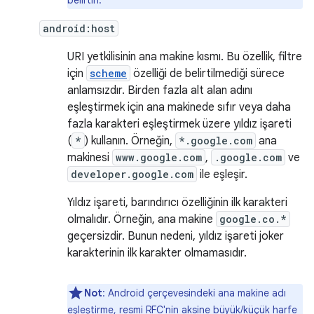
belirtin.
android:host
URI yetkilisinin ana makine kısmı. Bu özellik, filtre
için
scheme
özelliği de belirtilmediği sürece
anlamsızdır. Birden fazla alt alan adını
eşleştirmek için ana makinede sıfır veya daha
fazla karakteri eşleştirmek üzere yıldız işareti
(
*
) kullanın. Örneğin,
*.google.com
ana
makinesi
www.google.com
,
.google.com
ve
developer.google.com
ile eşleşir.
Yıldız işareti, barındırıcı özelliğinin ilk karakteri
olmalıdır. Örneğin, ana makine
google.co.*
geçersizdir. Bunun nedeni, yıldız işareti joker
karakterinin ilk karakter olmamasıdır.
Not
: Android çerçevesindeki ana makine adı
eşleştirme, resmi RFC'nin aksine büyük/küçük harfe