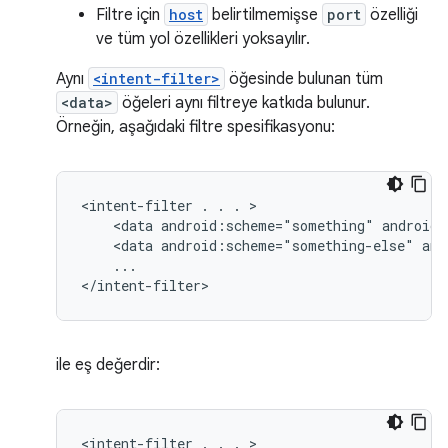
Filtre için
host
belirtilmemişse
port
özelliği
ve tüm yol özellikleri yoksayılır.
Aynı
<intent-filter>
öğesinde bulunan tüm
<data>
öğeleri aynı filtreye katkıda bulunur.
Örneğin, aşağıdaki filtre spesifikasyonu:
<intent-filter
.
.
.
<data
android:scheme="something"
android:
<data
android:scheme="something-else"
and
...

</intent-filter>
ile eş değerdir:
<intent-filter
.
.
.