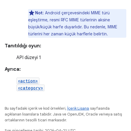
Not
: Android çerçevesindeki MIME türü
eşleştirme, resmi RFC MIME türlerinin aksine
büyük/küçük harfe duyarlıdır. Bu nedenle, MIME
türlerini her zaman küçük harflerle belirtin.
Tanıtıldığı oyun:
API düzeyi 1
Ayrıca:
<action>
<category>
Bu sayfadaki içerik ve kod örnekleri,
İçerik Lisansı
sayfasında
açıklanan lisanslara tabidir. Java ve OpenJDK, Oracle ve/veya satış
ortaklarının tescilli ticari markasıdır.
Son güncelleme tarihi: 2026-04-21 UTC.