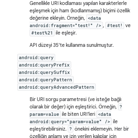
Genellikle URI kodlaması yapılan karakterlerle
eşleşmek için ham (kodlanmamış) biçimi özellik
değerine ekleyin. Örneğin,
<data
android:fragment="test!" />
,
#test!
ve
#test%21
ile eşleşir.
API düzeyi 35'te kullanıma sunulmuştur.
android:query
android:queryPrefix
android:querySuffix
android:queryPattern
android:queryAdvancedPattern
Bir URI sorgu parametresi (ve isteğe bağlı
olarak bir değer) için eşleştirici. Örneğin,
?
param=value
ile biten URI'leri
<data
android:query="param=value" />
ile
eşleştirebilirsiniz.
?
önekini eklemeyin. Her bir
özelliğin anlamı ve izin verilen kalıplar için