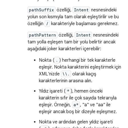
pathSuffix
özelliği,
Intent
nesnesindeki
yolun son kısmıyla tam olarak eşleştirilir ve bu
özelliğin
/
karakteriyle başlaması gerekmez.
pathPattern
özelliği,
Intent
nesnesindeki
tam yolla eşleşen tam bir yolu belirtir ancak
aşağıdaki joker karakterleri içerebilir:
Nokta (
.
) herhangi bir tek karakterle
eşleşir. Nokta karakterini eşleştirmek için
XML'nizde
\\.
olarak kaçış
karakterlerinin arasına alın.
Yıldız işareti (
*
), hemen önceki
karakterin sıfır ile çok sayıda tekrarıyla
eşleşir. Örneğin,
a*
, "a" ve "aa" ile
eşleşir ancak boş bir dizeyle eşleşmez.
Nokta ve ardından gelen yıldız işareti