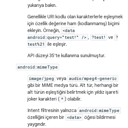
yukarıya bakın.
Genellikle URI kodlu olan karakterlerle eşleşmek
için özellik değerine ham (kodlanmamış) biçimi
ekleyin. Örneğin,
<data
android:query="test!" />
,
?test!
ve
?
test%21
ile eşleşir.
API düzeyi 35'te kullanıma sunulmuştur.
android:mimeType
image/jpeg
veya
audio/mpeg4-generic
gibi bir MIME medya türü. Alt tür, herhangi bir
alt türün eşleştiğini belirtmek için yıldız işareti
joker karakteri (
*
) olabilir.
Intent filtresinin yalnızca
android:mimeType
özelliğini içeren bir
<data>
öğesi bildirmesi
yaygındır.