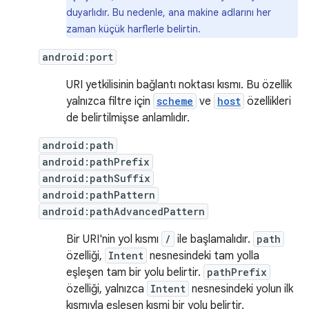
duyarlıdır. Bu nedenle, ana makine adlarını her
zaman küçük harflerle belirtin.
android:port
URI yetkilisinin bağlantı noktası kısmı. Bu özellik
yalnızca filtre için
scheme
ve
host
özellikleri
de belirtilmişse anlamlıdır.
android:path
android:pathPrefix
android:pathSuffix
android:pathPattern
android:pathAdvancedPattern
Bir URI'nin yol kısmı
/
ile başlamalıdır.
path
özelliği,
Intent
nesnesindeki tam yolla
eşleşen tam bir yolu belirtir.
pathPrefix
özelliği, yalnızca
Intent
nesnesindeki yolun ilk
kısmıyla eşleşen kısmi bir yolu belirtir.