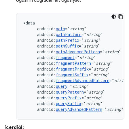
öğesinin doğrudan alt öğesiyse:
android:
path
="
string
android:
pathPattern
="
string
android:
pathPrefix
="
string
android:
pathSuffix
="
string
android:
pathAdvancedPattern
="
string
android:
fragment
="
string
android:
fragmentPattern
="
string
android:
fragmentPrefix
="
string
android:
fragmentSuffix
="
string
android:
fragmentAdvancedPattern
="
string
android:
query
="
string
android:
queryPattern
="
string
android:
queryPrefix
="
string
android:
querySuffix
="
string
android:
queryAdvancedPattern
="
string
"
/
içerdiği: