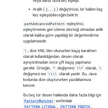
veya daha fazla kez eşleşir.
Aralık (
{...}
) değiştiricisi, bir kalıbın kaç
kez eşleşebileceğini belirtir.
pathAdvancedPattern
eşleştirici,
eşleştirmenin geri izleme desteği olmadan anlık
olarak kalıba göre yapıldığı bir değerlendirme
uygulamasıdır.
\
, dize XML'den okunurken kaçış karakteri
olarak kullanıldığından, desen olarak
ayrıştırılmadan önce çift kaçış yapmanız
gerekir. Örneğin,
*
değişmezi
\\*
olarak,
\
değişmezi ise
\\\\
olarak yazılır. Bu, Java
kodunda dize oluştururken yazdıklarınıza
benzer.
Bu beş tür desen hakkında daha fazla bilgi için
PatternMatcher
sınıfındaki
PATTERN_LITERAL
,
PATTERN_PREFIX
,