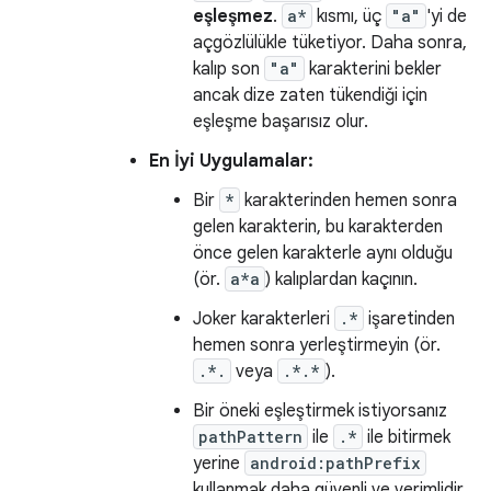
eşleşmez
.
a*
kısmı, üç
"a"
'yi de
açgözlülükle tüketiyor. Daha sonra,
kalıp son
"a"
karakterini bekler
ancak dize zaten tükendiği için
eşleşme başarısız olur.
En İyi Uygulamalar:
Bir
*
karakterinden hemen sonra
gelen karakterin, bu karakterden
önce gelen karakterle aynı olduğu
(ör.
a*a
) kalıplardan kaçının.
Joker karakterleri
.*
işaretinden
hemen sonra yerleştirmeyin (ör.
.*.
veya
.*.*
).
Bir öneki eşleştirmek istiyorsanız
pathPattern
ile
.*
ile bitirmek
yerine
android:pathPrefix
kullanmak daha güvenli ve verimlidir.