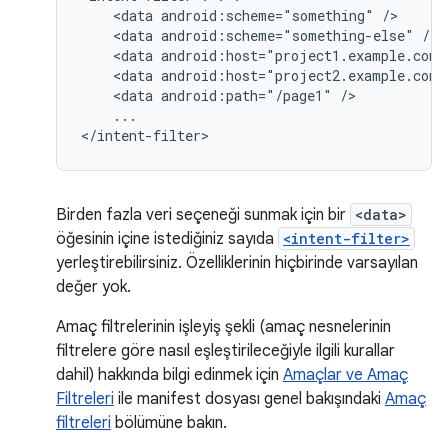
<data
android:scheme="something"
<data
android:scheme="something-else"
<data
android:host="project1.example.com"
<data
android:host="project2.example.com"
<data
android:path="/page1"
...

</intent-filter>
Birden fazla veri seçeneği sunmak için bir
<data>
öğesinin içine istediğiniz sayıda
<intent-filter>
yerleştirebilirsiniz. Özelliklerinin hiçbirinde varsayılan
değer yok.
Amaç filtrelerinin işleyiş şekli (amaç nesnelerinin
filtrelere göre nasıl eşleştirileceğiyle ilgili kurallar
dahil) hakkında bilgi edinmek için
Amaçlar ve Amaç
Filtreleri
ile manifest dosyası genel bakışındaki
Amaç
filtreleri
bölümüne bakın.