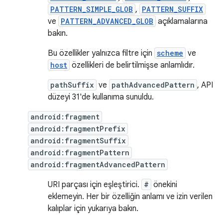
PATTERN_SIMPLE_GLOB
,
PATTERN_SUFFIX
ve
PATTERN_ADVANCED_GLOB
açıklamalarına
bakın.
Bu özellikler yalnızca filtre için
scheme
ve
host
özellikleri de belirtilmişse anlamlıdır.
pathSuffix
ve
pathAdvancedPattern
, API
düzeyi 31'de kullanıma sunuldu.
android:fragment
android:fragmentPrefix
android:fragmentSuffix
android:fragmentPattern
android:fragmentAdvancedPattern
URI parçası için eşleştirici.
#
önekini
eklemeyin. Her bir özelliğin anlamı ve izin verilen
kalıplar için yukarıya bakın.