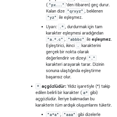
(
"px..."
'den itibaren) geç durur.
Kalan dize
"qrxyz"
, beklenen
"yz"
ile eşleşmez.
Uyarı:
.*
, durdurmak için tam
karakter eşleşmesi aradığından
"a.*.c"
,
"abbbc"
ile
eşleşmez
.
Eşleştirici, ikinci
.
karakterini
gerçek bir nokta olarak
değerlendirir ve dizeyi
"."
karakteri arayarak tarar. Dizinin
sonuna ulaştığında eşleştirme
başarısız olur.
*
açgözlüdür:
Yıldız işaretiyle (*) takip
edilen belirli bir karakter (
a*
gibi)
açgözlüdür. İleriye bakmadan bu
karakterin
tüm
ardışık oluşumlarını tüketir.
"a*a"
,
"aaa"
gibi dizelerle