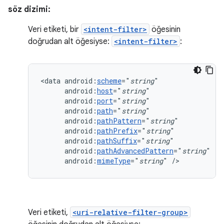
söz dizimi:
Veri etiketi, bir
<intent-filter>
öğesinin
doğrudan alt öğesiyse:
<intent-filter>
:
<data
android:
scheme
="
string
android:
host
="
string
android:
port
="
string
android:
path
="
string
android:
pathPattern
="
string
android:
pathPrefix
="
string
android:
pathSuffix
="
string
android:
pathAdvancedPattern
="
string
android:
mimeType
="
string
"
/>
Veri etiketi,
<uri-relative-filter-group>