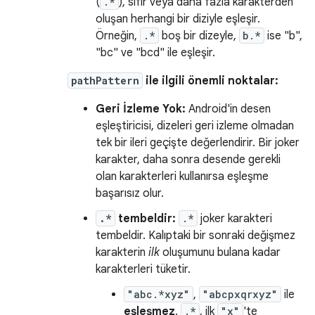
(
.*
), sıfır veya daha fazla karakterden
oluşan herhangi bir diziyle eşleşir.
Örneğin,
.*
boş bir dizeyle,
b.*
ise "b",
"bc" ve "bcd" ile eşleşir.
pathPattern
ile ilgili önemli noktalar:
Geri İzleme Yok:
Android'in desen
eşleştiricisi, dizeleri geri izleme olmadan
tek bir ileri geçişte değerlendirir. Bir joker
karakter, daha sonra desende gerekli
olan karakterleri kullanırsa eşleşme
başarısız olur.
.*
tembeldir:
.*
joker karakteri
tembeldir. Kalıptaki bir sonraki değişmez
karakterin
ilk
oluşumunu bulana kadar
karakterleri tüketir.
"abc.*xyz"
,
"abcpxqrxyz"
ile
eşleşmez
.
.*
, ilk
"x"
'te