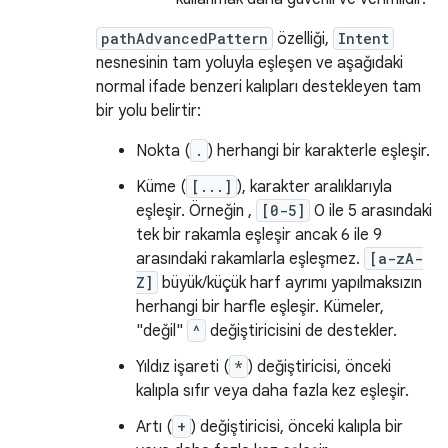
pathAdvancedPattern
özelliği,
Intent
nesnesinin tam yoluyla eşleşen ve aşağıdaki
normal ifade benzeri kalıpları destekleyen tam
bir yolu belirtir:
Nokta (
.
) herhangi bir karakterle eşleşir.
Küme (
[...]
), karakter aralıklarıyla
eşleşir. Örneğin ,
[0-5]
0 ile 5 arasındaki
tek bir rakamla eşleşir ancak 6 ile 9
arasındaki rakamlarla eşleşmez.
[a-zA-
Z]
büyük/küçük harf ayrımı yapılmaksızın
herhangi bir harfle eşleşir. Kümeler,
"değil"
^
değiştiricisini de destekler.
Yıldız işareti (
*
) değiştiricisi, önceki
kalıpla sıfır veya daha fazla kez eşleşir.
Artı (
+
) değiştiricisi, önceki kalıpla bir