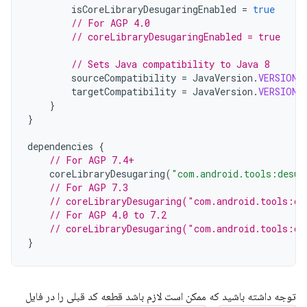
isCoreLibraryDesugaringEnabled
=
true
// For AGP 4.0
// coreLibraryDesugaringEnabled = true
// Sets Java compatibility to Java 8
sourceCompatibility
=
JavaVersion
.
VERSION_
targetCompatibility
=
JavaVersion
.
VERSION_
}
}
dependencies
{
// For AGP 7.4+
coreLibraryDesugaring
(
"com.android.tools:desug
// For AGP 7.3
// coreLibraryDesugaring("com.android.tools:de
// For AGP 4.0 to 7.2
// coreLibraryDesugaring("com.android.tools:de
}
توجه داشته باشید که ممکن است لازم باشد قطعه کد قبلی را در فایل