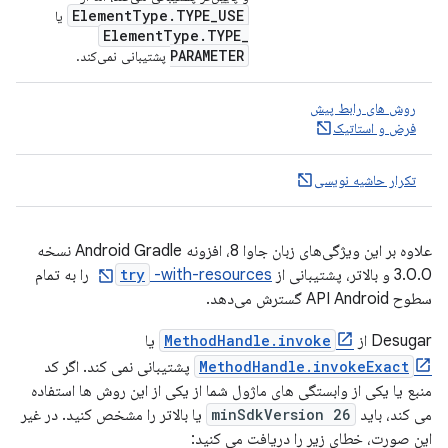
Element
Type
.
TYPE
_
USE
یا
Element
Type
.
TYPE
_
PARAMETER
پشتیبانی نمی‌کند.
روش های رابط پیش
فرض و استاتیک
تکرار حاشیه نویسی
علاوه بر این ویژگی‌های زبان جاوا 8، افزونه Android Gradle نسخه
3.0.0 و بالاتر، پشتیبانی از
-with-resources
try
را به تمام
سطوح API Android گسترش می‌دهد.
Desugar از
MethodHandle.invoke
یا
MethodHandle.invokeExact
پشتیبانی نمی کند. اگر کد
منبع یا یکی از وابستگی های ماژول شما از یکی از این روش ها استفاده
می کند، باید
minSdkVersion 26
یا بالاتر را مشخص کنید. در غیر
این صورت، خطای زیر را دریافت می کنید: