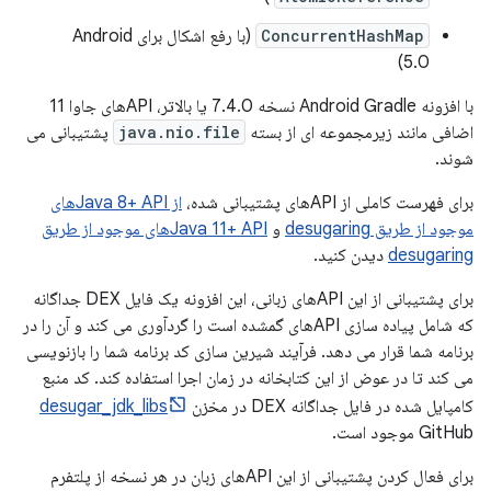
ConcurrentHashMap
(با رفع اشکال برای Android
5.0)
با افزونه Android Gradle نسخه 7.4.0 یا بالاتر، APIهای جاوا 11
اضافی مانند زیرمجموعه ای از بسته
java.nio.file
پشتیبانی می
شوند.
برای فهرست کاملی از APIهای پشتیبانی شده،
از Java 8+ APIهای
موجود از طریق desugaring
و
Java 11+ APIهای موجود از طریق
desugaring
دیدن کنید.
برای پشتیبانی از این APIهای زبانی، این افزونه یک فایل DEX جداگانه
که شامل پیاده سازی APIهای گمشده است را گردآوری می کند و آن را در
برنامه شما قرار می دهد. فرآیند شیرین سازی کد برنامه شما را بازنویسی
می کند تا در عوض از این کتابخانه در زمان اجرا استفاده کند. کد منبع
کامپایل شده در فایل جداگانه DEX در مخزن
desugar_jdk_libs
GitHub موجود است.
برای فعال کردن پشتیبانی از این APIهای زبان در هر نسخه از پلتفرم