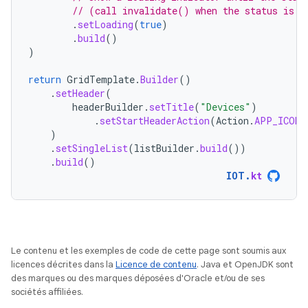
// (call invalidate() when the status is k
.
setLoading
(
true
)
.
build
()
)
return
GridTemplate
.
Builder
()
.
setHeader
(
headerBuilder
.
setTitle
(
"Devices"
)
.
setStartHeaderAction
(
Action
.
APP_ICON
)
)
.
setSingleList
(
listBuilder
.
build
())
.
build
()
IOT
.
kt
Le contenu et les exemples de code de cette page sont soumis aux
licences décrites dans la
Licence de contenu
. Java et OpenJDK sont
des marques ou des marques déposées d'Oracle et/ou de ses
sociétés affiliées.