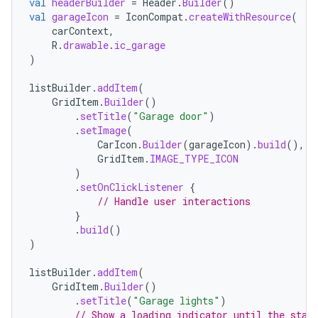
val
headerBuilder
=
Header
.
Builder
()
val
garageIcon
=
IconCompat
.
createWithResource
(
carContext
,
R
.
drawable
.
ic_garage
)
listBuilder
.
addItem
(
GridItem
.
Builder
()
.
setTitle
(
"Garage door"
)
.
setImage
(
CarIcon
.
Builder
(
garageIcon
).
build
(),
GridItem
.
IMAGE_TYPE_ICON
)
.
setOnClickListener
{
// Handle user interactions
}
.
build
()
)
listBuilder
.
addItem
(
GridItem
.
Builder
()
.
setTitle
(
"Garage lights"
)
// Show a loading indicator until the stat