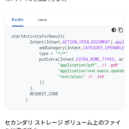
Kotlin
Java
startActivityForResult
(
Intent
(
Intent
.
ACTION_OPEN_DOCUMENT
).
apply
addCategory
(
Intent
.
CATEGORY_OPENABLE
)
type
=
"*/*"
putExtra
(
Intent
.
EXTRA_MIME_TYPES
,
arra
"application/pdf"
,
// .pdf
"application/vnd.oasis.opendoc
"text/plain"
// .txt
))
},
REQUEST_CODE
)
セカンダリ ストレージ ボリューム上のファイ