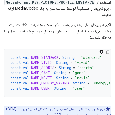
استفاده از
MediaFormat.KEY_PICTURE_PROFILE_INSTANCE
، پروفایل‌ها را مستقیماً توسط شناسه‌شان به یک MediaCodec ارائه
دهید.
اگرچه پروفایل‌های پشتیبانی‌شده ممکن است بسته به دستگاه متفاوت
باشند، می‌توانید تطبیق با شناسه‌های پروفایل سیستم شناخته‌شده زیر را
در نظر بگیرید:
const
val
NAME_STANDARD
:
String
=
"standard"
const
val
NAME_VIVID
:
String
=
"vivid"
const
val
NAME_SPORTS
:
String
=
"sports"
const
val
NAME_GAME
:
String
=
"game"
const
val
NAME_MOVIE
:
String
=
"movie"
const
val
NAME_ENERGY_SAVING
:
String
=
"energy_sav
const
val
NAME_USER
:
String
=
"user"
توجه:
این رشته‌ها به عنوان توصیه به تولیدکنندگان اصلی تجهیزات (OEM)