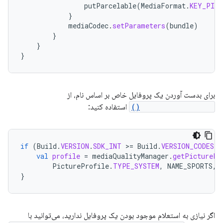
putParcelable
(
MediaFormat
.
KEY_PICT
}
mediaCodec
.
setParameters
(
bundle
)
}
}
}
برای بدست آوردن یک پروفایل خاص بر اساس نام، از
getPictureProfile()
استفاده کنید:
if
(
Build
.
VERSION
.
SDK_INT
>
=
Build
.
VERSION_CODES
.
B
val
profile
=
mediaQualityManager
.
getPicturePr
PictureProfile
.
TYPE_SYSTEM
,
NAME_SPORTS
,
}
اگر نیازی به استعلام موجود بودن یک پروفایل ندارید، می‌توانید با