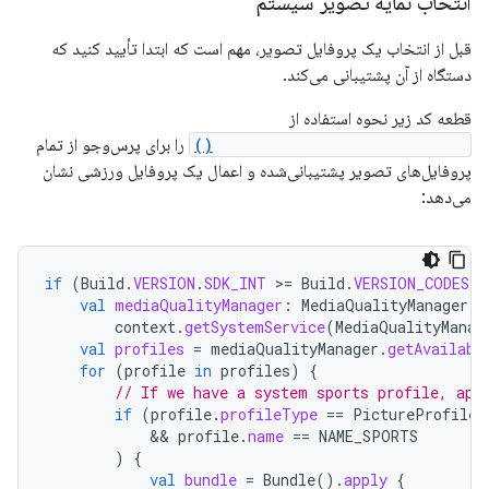
انتخاب نمایه تصویر سیستم
قبل از انتخاب یک پروفایل تصویر، مهم است که ابتدا تأیید کنید که
دستگاه از آن پشتیبانی می‌کند.
قطعه کد زیر نحوه استفاده از
getAvailablePictureProfiles()
را برای پرس‌وجو از تمام
پروفایل‌های تصویر پشتیبانی‌شده و اعمال یک پروفایل ورزشی نشان
می‌دهد:
if
(
Build
.
VERSION
.
SDK_INT
>
=
Build
.
VERSION_CODES
.
B
val
mediaQualityManager
:
MediaQualityManager
=
context
.
getSystemService
(
MediaQualityManag
val
profiles
=
mediaQualityManager
.
getAvailabl
for
(
profile
in
profiles
)
{
// If we have a system sports profile, app
if
(
profile
.
profileType
==
PictureProfile
.
            && 
profile
.
name
==
NAME_SPORTS
)
{
val
bundle
=
Bundle
().
apply
{