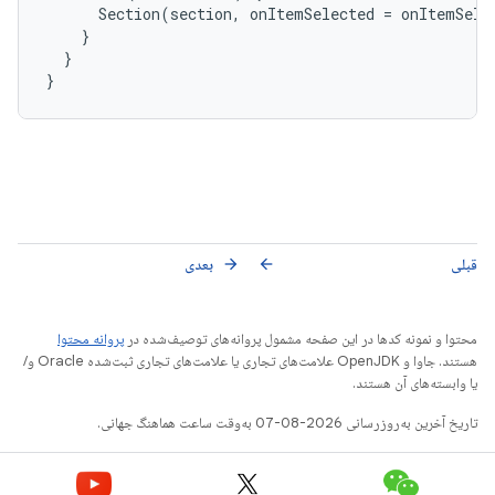
Section
(
section
,
onItemSelected
=
onItemSele
}
}
}
قبلی
بعدی
arrow_forward
arrow_back
محتوا و نمونه کدها در این صفحه مشمول پروانه‌های توصیف‌شده در
پروانه محتوا
هستند. جاوا و OpenJDK علامت‌های تجاری یا علامت‌های تجاری ثبت‌شده Oracle و/
یا وابسته‌های آن هستند.
تاریخ آخرین به‌روزرسانی 2026-08-07 به‌وقت ساعت هماهنگ جهانی.