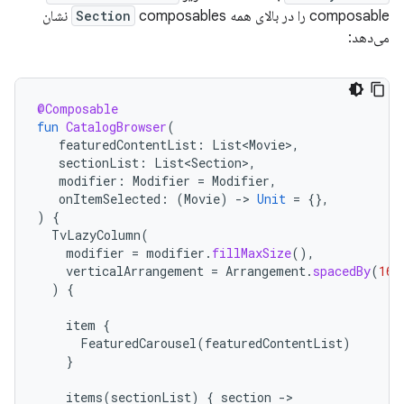
composable را در بالای همه
Section
composables نشان
می‌دهد:
@Composable
fun
CatalogBrowser
(
featuredContentList
:
List<Movie>
,
sectionList
:
List<Section>
,
modifier
:
Modifier
=
Modifier
,
onItemSelected
:
(
Movie
)
-
>
Unit
=
{},
)
{
TvLazyColumn
(
modifier
=
modifier
.
fillMaxSize
(),
verticalArrangement
=
Arrangement
.
spacedBy
(
16.
)
{
item
{
FeaturedCarousel
(
featuredContentList
)
}
items
(
sectionList
)
{
section
-