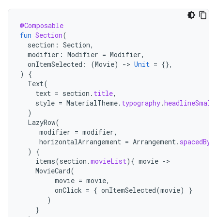
@Composable
fun
Section
(
section
:
Section
,
modifier
:
Modifier
=
Modifier
,
onItemSelected
:
(
Movie
)
-
>
Unit
=
{},
)
{
Text
(
text
=
section
.
title
,
style
=
MaterialTheme
.
typography
.
headlineSmall
)
LazyRow
(
modifier
=
modifier
,
horizontalArrangement
=
Arrangement
.
spacedBy
(
)
{
items
(
section
.
movieList
){
movie
-
MovieCard
(
movie
=
movie
,
onClick
=
{
onItemSelected
(
movie
)
}
)
}