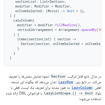
sectionList
:
List<Section>
,
modifier
:
Modifier
=
Modifier
,
onItemSelected
:
(
Movie
)
-
>
Unit
=
{},
)
{
LazyColumn
(
modifier
=
modifier
.
fillMaxSize
(),
verticalArrangement
=
Arrangement
.
spacedBy
(
16.
)
{
items
(
sectionList
)
{
section
-
Section
(
section
,
onItemSelected
=
onItemSele
}
}
}
در مثال، تابع قابل ترکیب
Section
نحوه نمایش بخش‌ها را تعریف
می‌کند. در تابع زیر،
LazyRow
نشان می‌دهد که چگونه این نسخه
افقی
LazyColumn
به طور مشابه برای تعریف یک لیست افقی با
بلوک
LazyListScope.() -> Unit
با فراخوانی DSL ارائه شده
استفاده می‌شود: