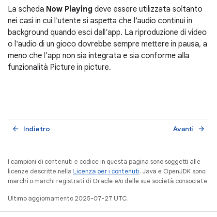
La scheda
Now Playing
deve essere utilizzata soltanto
nei casi in cui l'utente si aspetta che l'audio continui in
background quando esci dall'app. La riproduzione di video
o l'audio di un gioco dovrebbe sempre mettere in pausa, a
meno che l'app non sia integrata e sia conforme alla
funzionalità Picture in picture.
Indietro
Avanti
arrow_back
arrow_forward
I campioni di contenuti e codice in questa pagina sono soggetti alle
licenze descritte nella
Licenza per i contenuti
. Java e OpenJDK sono
marchi o marchi registrati di Oracle e/o delle sue società consociate.
Ultimo aggiornamento 2025-07-27 UTC.