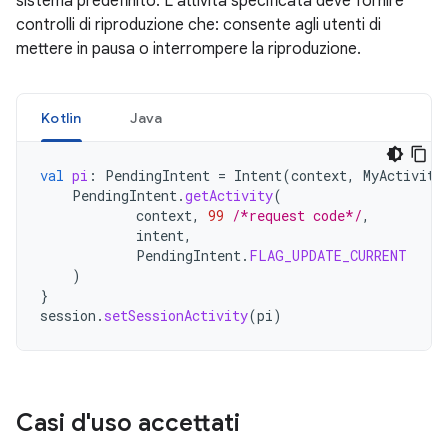
sistema predefinito. L'attività specificata deve fornire
controlli di riproduzione che: consente agli utenti di
mettere in pausa o interrompere la riproduzione.
Kotlin
Java
val
pi
:
PendingIntent
=
Intent
(
context
,
MyActivity
PendingIntent
.
getActivity
(
context
,
99
/*request code*/
,
intent
,
PendingIntent
.
FLAG_UPDATE_CURRENT
)
}
session
.
setSessionActivity
(
pi
)
Casi d'uso accettati