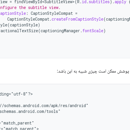
View
=
findViewById<SubtitleView>
(
R
.
id
.
subtitles
).
apply
onfigure the subtitle view.
captionStyle
:
CaptionStyleCompat
=
CaptionStyleCompat
.
createFromCaptionStyle
(
captioning
tyle
(
captionStyle
)
ractionalTextSize
(
captioningManager
.
fontScale
)
 پوشش ممکن است چیزی شبیه به این باشد:
ding="utf-8"?>

schemas.android.com/tools"

="match_parent">
