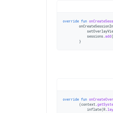
override
fun
onCreateSes
onCreateSessionI
setOverlayVi
sessions
.
add
}
override
fun
onCreateOve
(
context
.
getSyst
inflate
(
R
.
la