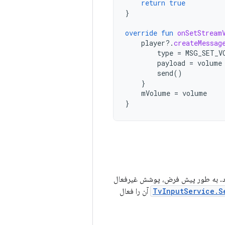
return
true
}
override
fun
onSetStream
player
?.
createMessag
type
=
MSG_SET_V
payload
=
volume
send
()
}
mVolume
=
volume
}
 ها، پیام ها، تبلیغات یا پخش داده های MHEG-5 استفاده کنید. به طور پیش فرض، پوشش غیرفعال
TvInputService.S
آن را فعال