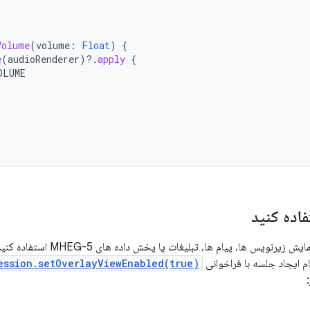
Volume
(
volume
:
Float
)
{
e
(
audioRenderer
)
?.
apply
{
OLUME
اده کنید
از یک پوشش برای نمایش زیرنویس
م ایجاد جلسه با فراخوانی
ession.setOverlayViewEnabled(true)