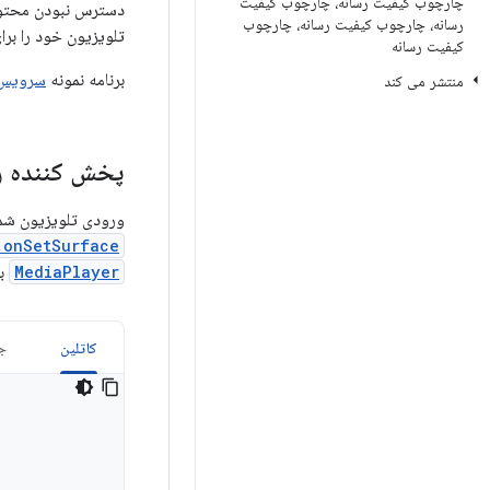
چارچوب کیفیت رسانه، چارچوب کیفیت
دسترس نبودن محتوا،
رسانه، چارچوب کیفیت رسانه، چارچوب
تلویزیون خود را بر
کیفیت رسانه
برنامه نمونه
سرویس و
منتشر می کند
پخش کننده را
ورودی تلویزیون شما
onSetSurface()
MediaPlayer
بر
کاتلین
جا