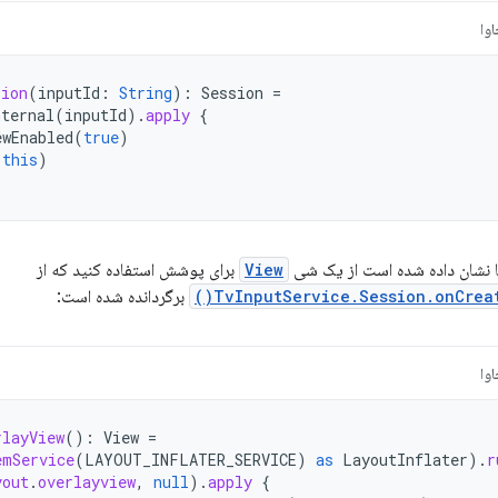
وا
sion
(
inputId
:
String
):
Session
=
nternal
(
inputId
).
apply
{
ewEnabled
(
true
)
(
this
)
ا نشان داده شده است از یک شی
View
برای پوشش استفاده کنید که از
TvInputService.Session.onCreat
برگردانده شده است:
وا
rlayView
():
View
=
emService
(
LAYOUT_INFLATER_SERVICE
)
as
LayoutInflater
).
r
yout
.
overlayview
,
null
).
apply
{