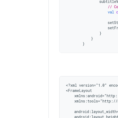
subtitle
// C
val
setS
setF
}
}
}
<?xml
version="1.0"
enco
xmlns:tools="http://
android:layout_height