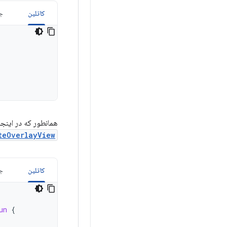
کاتلین
جا
همانطور که در اینج
eOverlayView()
کاتلین
جا
un
{