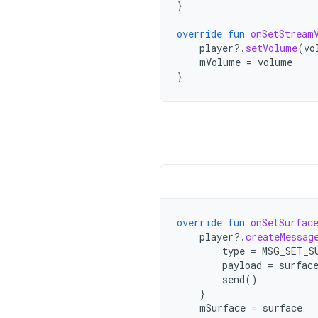
}
override
fun
onSetStream
player
?.
setVolume
(
vo
mVolume
=
volume
}
override
fun
onSetSurfac
player
?.
createMessag
type
=
MSG_SET_S
payload
=
surfac
send
()
}
mSurface
=
surface