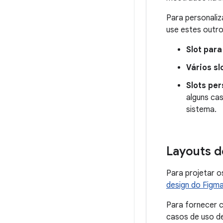
Para personaliz
use estes outr
Slot para
Vários sl
Slots pe
alguns ca
sistema.
Layouts d
Para projetar o
design do Figm
Para fornecer c
casos de uso d