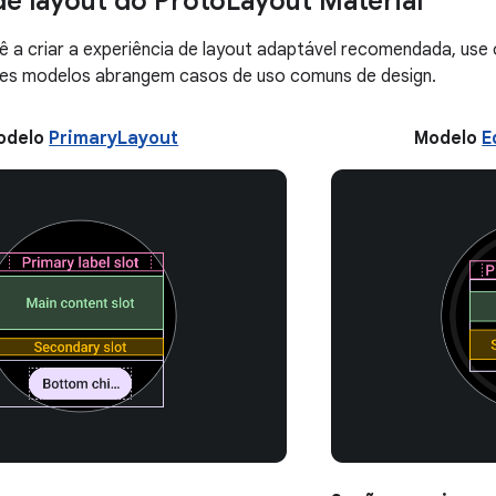
e layout do Proto
Layout Material
ê a criar a experiência de layout adaptável recomendada, use
ses modelos abrangem casos de uso comuns de design.
odelo
PrimaryLayout
Modelo
E