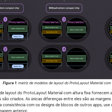
Figura 1
: matriz de modelos de layout do ProtoLayout Material com 
e layout do ProtoLayout Material com altura fixa fornecem a
 são criados. As únicas diferenças entre eles são as margens 
 a consistência com os designs de blocos de outros apps, us
magem anterior.