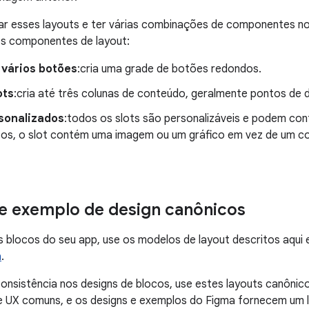
ar esses layouts e ter várias combinações de componentes no 
os componentes de layout:
 vários botões
:cria uma grade de botões redondos.
ots
:cria até três colunas de conteúdo, geralmente pontos de 
rsonalizados
:todos os slots são personalizáveis e podem co
sos, o slot contém uma imagem ou um gráfico em vez de um c
e exemplo de design canônicos
s blocos do seu app, use os modelos de layout descritos aqui
a
.
onsistência nos designs de blocos, use estes layouts canôni
e UX comuns, e os designs e exemplos do Figma fornecem um l