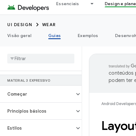
Essenciais
Design e plan
UI DESIGN
WEAR
Visão geral
Guias
Exemplos
Desenvolv
conteúdos p
podem ter e
MATERIAL 3 EXPRESSIVO
Começar
Android Developer
Princípios básicos
Layou
Estilos