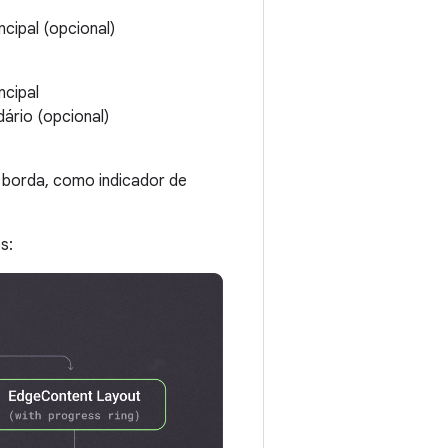
ncipal (opcional)
ncipal
dário (opcional)
 borda, como indicador de
s: