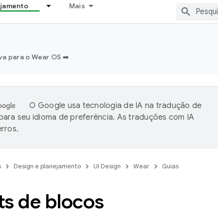
ejamento
Mais
a para o Wear OS ➡️
O Google usa tecnologia de IA na tradução de
ara seu idioma de preferência. As traduções com IA
rros.
s
Design e planejamento
UI Design
Wear
Guias
ts de blocos