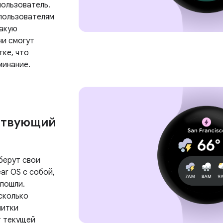
пользователь.
пользователям
какую
и смогут
тке, что
минание.
ствующий
берут свои
ar OS с собой,
 пошли.
сколько
литки
т текущей