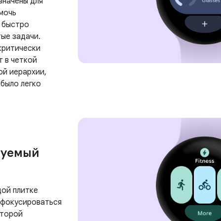
значены для
омочь
 быстро
тые задачи.
критически
т в четкой
й иерархии,
 было легко
зуемый
дой плитке
 фокусироваться
оторой