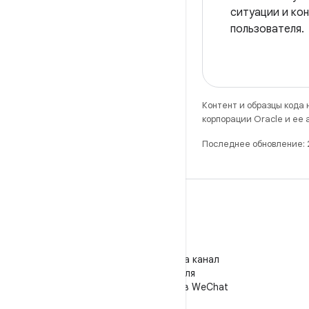
ситуации и ко
пользователя.
Контент и образцы кода
корпорации Oracle и ее
Последнее обновление:
WeChat
Подпишитесь на канал
"Android для
разработчиков" в WeChat