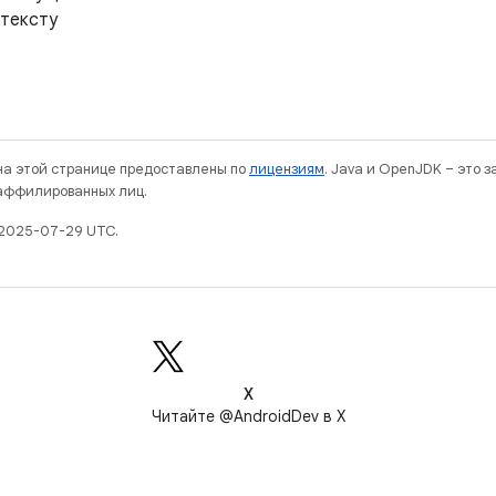
нтексту
 на этой странице предоставлены по
лицензиям
. Java и OpenJDK – это 
 аффилированных лиц.
 2025-07-29 UTC.
X
Читайте @AndroidDev в X