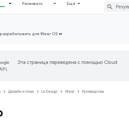
Развивать
Ещё
разрабатывать для Wear OS ➡️
Эта страница переведена с помощью
Cloud
 API
.
s
Дизайн и план
UI Design
Wear
Руководства
р