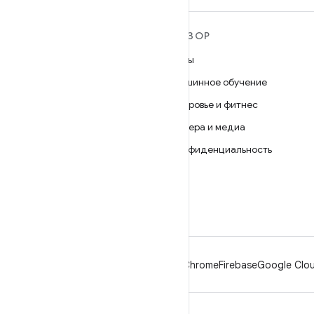
ПОДРОБНЕЕ ОБ ОС
ОБЗОР
ANDROID
Игры
Android
Машинное обучение
Android for Enterprise
Здоровье и фитнес
Безопасность
Камера и медиа
Исходный код
Конфиденциальность
Новости
5G
Блог
Подкасты
Android
Chrome
Firebase
Google Clou