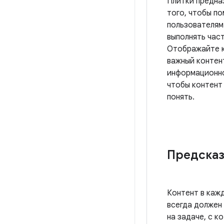
Плитки предна
того, чтобы п
пользователям
выполнять час
Отображайте 
важный контен
информационно
чтобы контент
понять.
Предска
Контент в каж
всегда должен
на задаче, с к