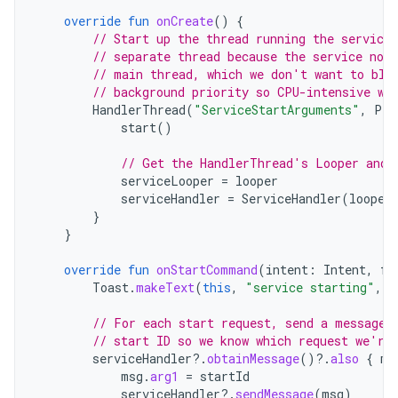
override
fun
onCreate
()
{
// Start up the thread running the service.
// separate thread because the service nor
// main thread, which we don't want to blo
// background priority so CPU-intensive wo
HandlerThread
(
"ServiceStartArguments"
,
Pro
start
()
// Get the HandlerThread's Looper and 
serviceLooper
=
looper
serviceHandler
=
ServiceHandler
(
looper
}
}
override
fun
onStartCommand
(
intent
:
Intent
,
fl
Toast
.
makeText
(
this
,
"service starting"
,
T
// For each start request, send a message 
// start ID so we know which request we're
serviceHandler
?.
obtainMessage
()
?.
also
{
ms
msg
.
arg1
=
startId
serviceHandler
?.
sendMessage
(
msg
)