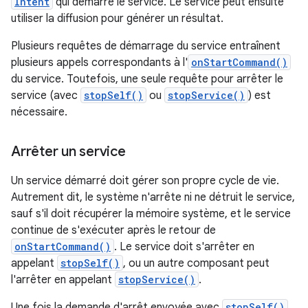
Intent
qui démarre le service. Le service peut ensuite
utiliser la diffusion pour générer un résultat.
Plusieurs requêtes de démarrage du service entraînent
plusieurs appels correspondants à l'
onStartCommand()
du service. Toutefois, une seule requête pour arrêter le
service (avec
stopSelf()
ou
stopService()
) est
nécessaire.
Arrêter un service
Un service démarré doit gérer son propre cycle de vie.
Autrement dit, le système n'arrête ni ne détruit le service,
sauf s'il doit récupérer la mémoire système, et le service
continue de s'exécuter après le retour de
onStartCommand()
. Le service doit s'arrêter en
appelant
stopSelf()
, ou un autre composant peut
l'arrêter en appelant
stopService()
.
Une fois la demande d'arrêt envoyée avec
stopSelf()