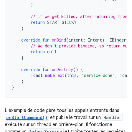
}
// If we get killed, after returning from 
return
START_STICKY
}
override
fun
onBind
(
intent
:
Intent
):
IBinder? 
// We don't provide binding, so return nul
return
null
}
override
fun
onDestroy
()
{
Toast
.
makeText
(
this
,
"service done"
,
Toast
}
}
L'exemple de code gère tous les appels entrants dans
onStartCommand()
et publie le travail sur un
Handler
exécuté sur un thread en arrière-plan. Il fonctionne
comme un
IntentService
et traite toutes les requêtes