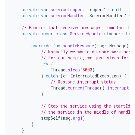
private
var
serviceLooper
:
Looper? 
=
null
private
var
serviceHandler
:
ServiceHandler? 
=
// Handler that receives messages from the thr
private
inner
class
ServiceHandler
(
looper
:
Loo
override
fun
handleMessage
(
msg
:
Message
)
{
// Normally we would do some work here
// For our sample, we just sleep for 5
try
{
Thread
.
sleep
(
5000
)
}
catch
(
e
:
InterruptedException
)
{
// Restore interrupt status.
Thread
.
currentThread
().
interrupt
()
}
// Stop the service using the startId,
// the service in the middle of handli
stopSelf
(
msg
.
arg1
)
}
}