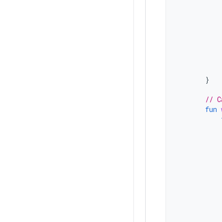
}
// C
fun