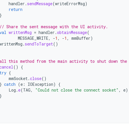
handler
.
sendMessage
(
writeErrorMsg
)
return
}
// Share the sent message with the UI activity.
val
writtenMsg
=
handler
.
obtainMessage
(
MESSAGE_WRITE
,
-
1
,
-
1
,
mmBuffer
)
writtenMsg
.
sendToTarget
()
all this method from the main activity to shut down the
cancel
()
{
try
{
mmSocket
.
close
()
}
catch
(
e
:
IOException
)
{
Log
.
e
(
TAG
,
"Could not close the connect socket"
,
e
)
}