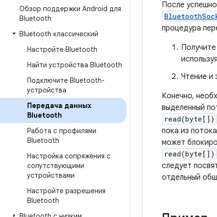
После успешн
Обзор поддержки Android для
BluetoothSoc
Bluetooth
процедура пер
Bluetooth классический
Получит
Настройте Bluetooth
использу
Найти устройства Bluetooth
Чтение и
Подключите Bluetooth-
устройства
Конечно, необ
Передача данных
выделенный пот
Bluetooth
read(byte[])
пока из потока
Работа с профилями
Bluetooth
может блокиро
read(byte[])
Настройка сопряжения с
следует посвя
сопутствующими
устройствами
отдельный общ
Настройте разрешения
Bluetooth
Bluetooth с низким