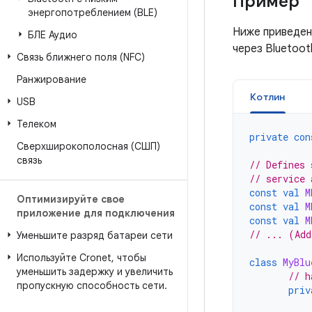
Пример
энергопотреблением (BLE)
Ниже приведен
БЛЕ Аудио
через Bluetoot
Связь ближнего поля (NFC)
Ранжирование
Котлин
USB
Телеком
private
con
Сверхширокополосная (СШП)
связь
// Defines 
// service 
const
val
M
Оптимизируйте свое
const
val
M
приложение для подключения
const
val
M
// ... (Add
Уменьшите разряд батареи сети
Используйте Cronet
,
чтобы
class
MyBlu
уменьшить задержку и увеличить
// h
пропускную способность сети
.
priv