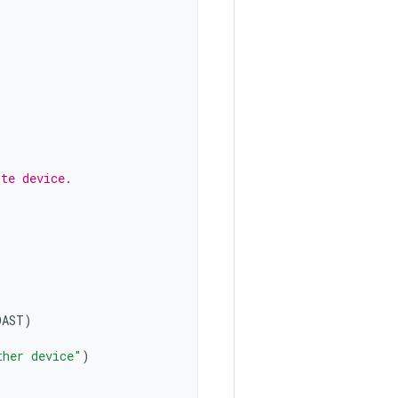
ote device.
OAST
)
ther device"
)