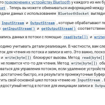
ого
подключения к устройству Bluetooth
у каждого из них 
ket
. Теперь вы можете обмениваться информацией между
едачи данных с использованием
BluetoothSocket
выгляди
е
InputStream
и
OutputStream
, которые обрабатывают пе
я
getInputStream()
и
getOutputStream()
соответственн
 запись данных в потоки с помощью
read(byte[])
и
write
ходимо учитывать детали реализации. В частности, вам сл
ок для чтения из потока и записи в него. Это важно, поск
и
write(byte[])
блокируют вызовы. Метод
read(byte[]
 не появится что-то для чтения. Метод
write(byte[])
обы
ваться для управления потоком, если удаленное устройст
достаточно быстро, и в результате промежуточные буферы
тить свой основной цикл потока чтению из
InputStream
. 
едоступный метод в потоке для инициации записи в
Outp