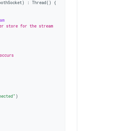
oothSocket
)
:
Thread
()
{
am
er store for the stream
occurs
nected"
)