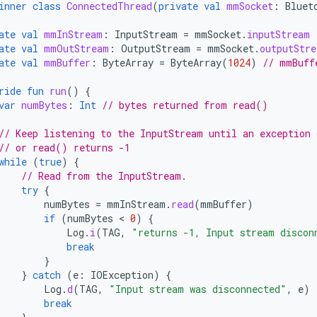
inner
class
ConnectedThread
(
private
val
mmSocket
:
Bluet
ate
val
mmInStream
:
InputStream
=
mmSocket
.
inputStream
ate
val
mmOutStream
:
OutputStream
=
mmSocket
.
outputStre
ate
val
mmBuffer
:
ByteArray
=
ByteArray
(
1024
)
// mmBuff
ride
fun
run
()
{
var
numBytes
:
Int
// bytes returned from read()
// Keep listening to the InputStream until an exception 
// or read() returns -1
while
(
true
)
{
// Read from the InputStream.
try
{
numBytes
=
mmInStream
.
read
(
mmBuffer
)
if
(
numBytes
 < 
0
)
{
Log
.
i
(
TAG
,
"returns -1, Input stream discon
break
}
}
catch
(
e
:
IOException
)
{
Log
.
d
(
TAG
,
"Input stream was disconnected"
,
e
)
break