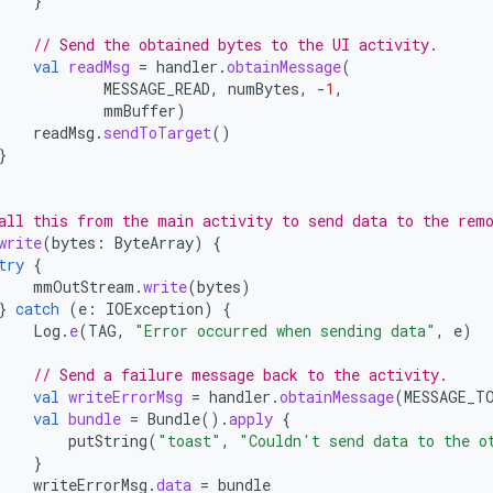
}
// Send the obtained bytes to the UI activity.
val
readMsg
=
handler
.
obtainMessage
(
MESSAGE_READ
,
numBytes
,
-
1
,
mmBuffer
)
readMsg
.
sendToTarget
()
}
all this from the main activity to send data to the rem
write
(
bytes
:
ByteArray
)
{
try
{
mmOutStream
.
write
(
bytes
)
}
catch
(
e
:
IOException
)
{
Log
.
e
(
TAG
,
"Error occurred when sending data"
,
e
)
// Send a failure message back to the activity.
val
writeErrorMsg
=
handler
.
obtainMessage
(
MESSAGE_T
val
bundle
=
Bundle
().
apply
{
putString
(
"toast"
,
"Couldn't send data to the o
}
writeErrorMsg
.
data
=
bundle