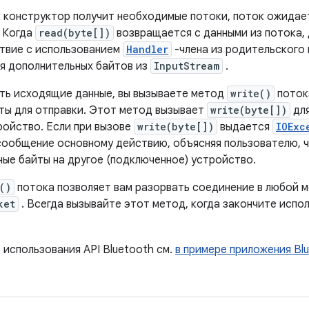
к конструктор получит необходимые потоки, поток ожидае
 Когда
read(byte[])
возвращается с данными из потока,
твие с использованием
Handler
-члена из родительского 
я дополнительных байтов из
InputStream
.
ть исходящие данные, вы вызываете метод
write()
потока
ты для отправки. Этот метод вызывает
write(byte[])
для
ройство. Если при вызове
write(byte[])
выдается
IOExc
ообщение основному действию, объясняя пользователю, ч
ные байты на другое (подключенное) устройство.
()
потока позволяет вам разорвать соединение в любой м
ket
. Всегда вызывайте этот метод, когда закончите испо
использования API Bluetooth см.
в примере приложения Bl