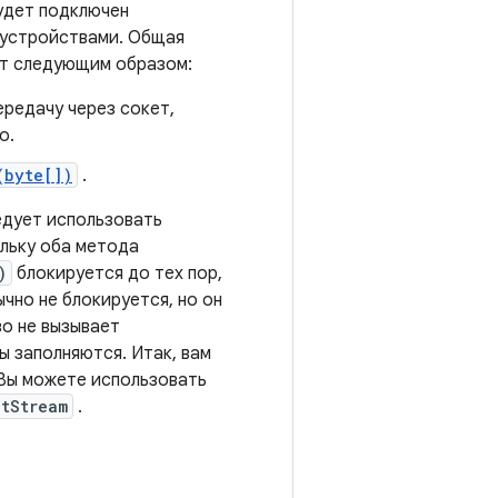
будет подключен
 устройствами. Общая
т следующим образом:
редачу через сокет,
о.
(byte[])
.
едует использовать
ольку оба метода
)
блокируется до тех пор,
чно не блокируется, но он
во не вызывает
 заполняются. Итак, вам
Вы можете использовать
utStream
.