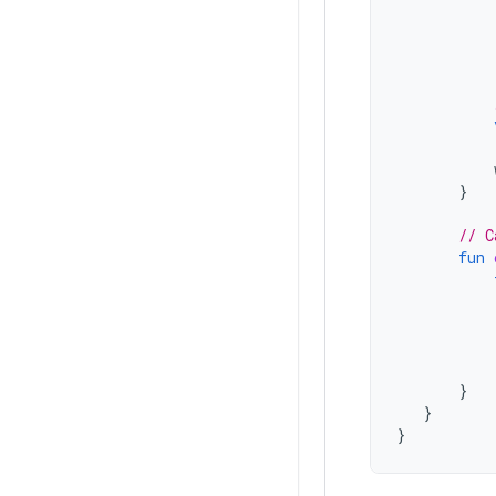
}
// C
fun
}
}
}