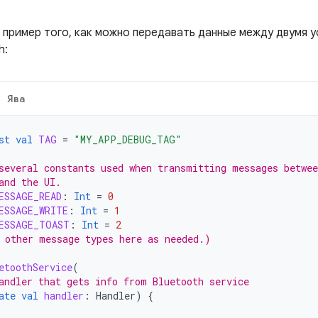
 пример того, как можно передавать данные между двумя 
h:
Ява
st
val
TAG
=
"MY_APP_DEBUG_TAG"
several constants used when transmitting messages betwee
and the UI.
ESSAGE_READ
:
Int
=
0
ESSAGE_WRITE
:
Int
=
1
ESSAGE_TOAST
:
Int
=
2
 other message types here as needed.)
etoothService
(
andler that gets info from Bluetooth service
ate
val
handler
:
Handler
)
{