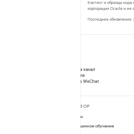
Контент и образцы кода
корпорации Oracle и ее
Последнее обновление: 
WeChat
Подпишитесь на канал
"Android для
разработчиков" в WeChat
ПОДРОБНЕЕ ОБ ОС
ОБЗОР
ANDROID
Игры
Android
Машинное обучение
Android for Enterprise