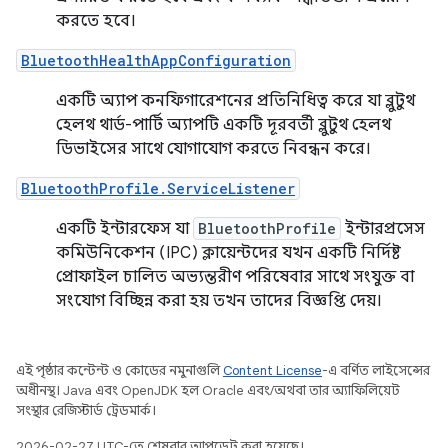
করতে হবে।
BluetoothHealthAppConfiguration
একটি অ্যাপ কনফিগারেশনের প্রতিনিধিত্ব করে যা ব্লুটুথ
হেলথ থার্ড-পার্টি অ্যাপটি একটি দূরবর্তী ব্লুটুথ হেলথ
ডিভাইসের সাথে যোগাযোগ করতে নিবন্ধন করে।
BluetoothProfile.ServiceListener
একটি ইন্টারফেস যা
BluetoothProfile
ইন্টারপ্রসেস
কমিউনিকেশন (IPC) ক্লায়েন্টদের যখন একটি নির্দিষ্ট
প্রোফাইল চালিত অভ্যন্তরীণ পরিষেবার সাথে সংযুক্ত বা
সংযোগ বিচ্ছিন্ন করা হয় তখন তাদের বিজ্ঞপ্তি দেয়।
এই পৃষ্ঠার কন্টেন্ট ও কোডের নমুনাগুলি
Content License
-এ বর্ণিত লাইসেন্সের
অধীনস্থ। Java এবং OpenJDK হল Oracle এবং/অথবা তার অ্যাফিলিয়েট
সংস্থার রেজিস্টার্ড ট্রেডমার্ক।
2026-02-27 UTC-তে শেষবার আপডেট করা হয়েছে।